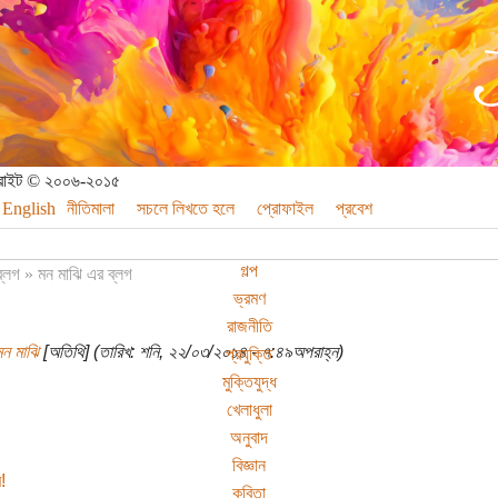
পিরাইট © ২০০৬-২০১৫
English
নীতিমালা
সচলে লিখতে হলে
প্রোফাইল
প্রবেশ
গল্প
ব্লগ
»
মন মাঝি এর ব্লগ
ভ্রমণ
রাজনীতি
মন মাঝি
[অতিথি] (তারিখ: শনি, ২২/০৩/২০১৪ - ৭:৪৯অপরাহ্ন)
প্রযুক্তি
মুক্তিযুদ্ধ
খেলাধুলা
অনুবাদ
বিজ্ঞান
!
কবিতা