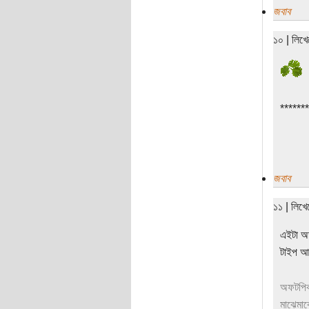
জবাব
১০ | লিখ
*******
জবাব
১১ | লিখ
এইটা অত
টাইপ 
অফটপিক:
মাঝেমা