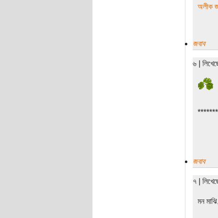
অলীক জ
জবাব
৬ | লিখে
*******
জবাব
৭ | লিখে
মন মাঝি