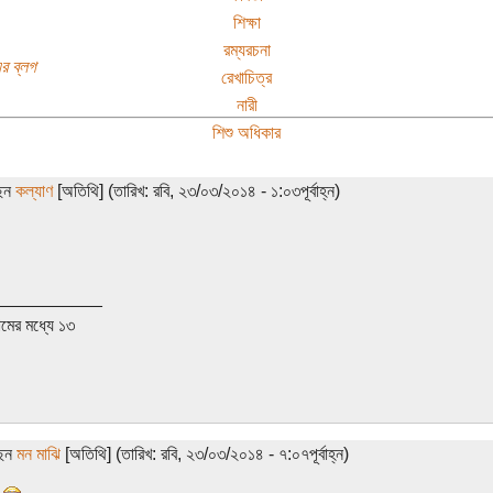
শিক্ষা
রম্যরচনা
র ব্লগ
রেখাচিত্র
নারী
শিশু অধিকার
ছেন
কল্যাণ
[অতিথি] (তারিখ: রবি, ২৩/০৩/২০১৪ - ১:০৩পূর্বাহ্ন)
___________
মের মধ্যে ১৩
ছেন
মন মাঝি
[অতিথি] (তারিখ: রবি, ২৩/০৩/২০১৪ - ৭:০৭পূর্বাহ্ন)