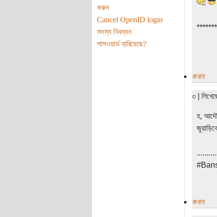
করুন
Cancel OpenID login
*******
সদস্য নিবন্ধন
পাসওয়ার্ড হারিয়েছে?
জবাব
৩ | লিখে
হ, আদৌ 
জুয়াড়িক
..........
#Bans
জবাব