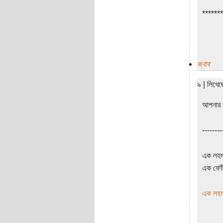
*******
জবাব
৯ | লিখে
আপনার 
--------
এক লহমা
এক ফোঁট
এক লহমা