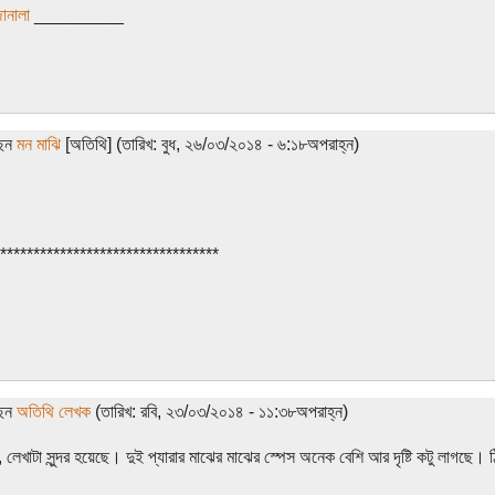
ানালা
_________
ছেন
মন মাঝি
[অতিথি] (তারিখ: বুধ, ২৬/০৩/২০১৪ - ৬:১৮অপরাহ্ন)
*********************************
ছেন
অতিথি লেখক
(তারিখ: রবি, ২৩/০৩/২০১৪ - ১১:৩৮অপরাহ্ন)
, লেখাটা সুন্দর হয়েছে। দুই প্যারার মাঝের মাঝের স্পেস অনেক বেশি আর দৃষ্টি কটু লাগছে