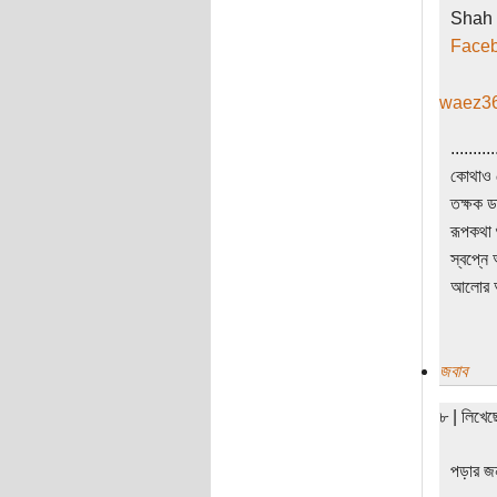
Shah W
Face
waez3
..........
কোথাও ন
তক্ষক ড
রূপকথা 
স্বপ্নে
আলোর আক
জবাব
৮ | লিখে
পড়ার জ