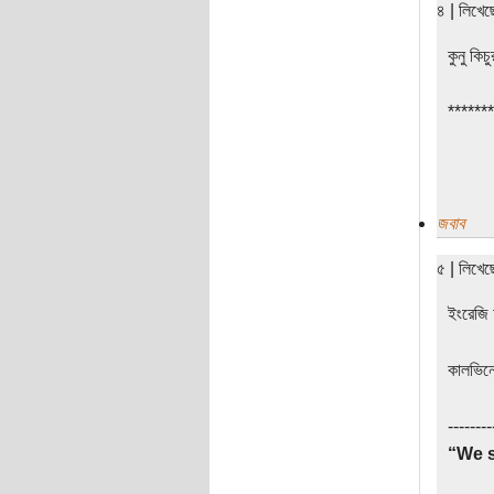
৪ | লিখে
কুনু কিচ
*******
জবাব
৫ | লিখে
ইংরেজি 
কালভিনো
--------
“We s