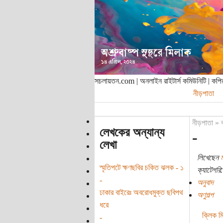
সচলায়তন.com | অনলাইন রাইটার্স কমিউনিটি | ক
নীড়পাতা
নীড়পাতা
»
লেখকের অন্যান্য
-
লেখা
লিখেছেন
স্মৃতিপটে ক্ষণছবির চকিত ঝলক - ১
ক্যাটেগরি:
-
অনুবাদ
ঢাকার বাইরেঃ অবরোধমুক্ত ছবিপথ
অণুগল্প
ধরে
ক্লিক মি
-