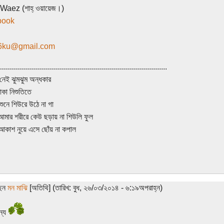
aez (শাহ্‌ ওয়ায়েজ।)
book
6ku@gmail.com
....................................................................................
েই ঝুমঝুম অন্ধকার
াকা নিশুতিতে
শুনে শিউরে উঠে না গা
 আমার শরীরে কেউ ছড়ায় না শিউলি ফুল
াশ নুয়ে এসে ছোঁয় না কপাল
ছেন
মন মাঝি
[অতিথি] (তারিখ: বুধ, ২৬/০৩/২০১৪ - ৬:১৯অপরাহ্ন)
ন্য