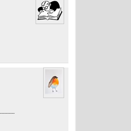
----------