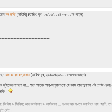
েছেন
মন মাঝি
[অতিথি] (তারিখ: বুধ, ২৬/০৩/২০১৪ - ৬:২০অপরাহ্ন)
*********************************
েছেন
যাযাবর ব্যাকপ্যাকার
(তারিখ: বুধ, ২৬/০৩/২০১৪ - ৫:৪৭অপরাহ্ন)
 জুইতের লাগলো না... মানে আগের অণু-অনুবাদগুলো যে রকম তার তুলনায় এই গল্পটা একটু ব
আরকি।
 জিনিষ > জিনিস; আর কার্যকারন > কার্যকারণ ... ণ-ত্ব আর ষ-ত্ব জ্বালিয়ে খায়, জানি, ত
ঝেই দেই।