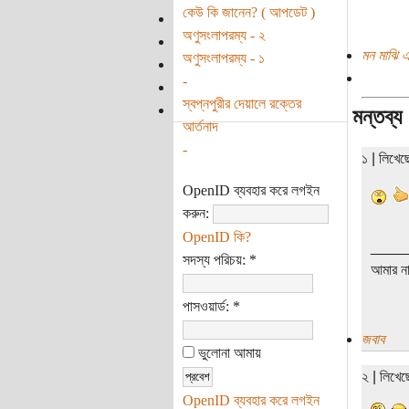
কেউ কি জানেন? ( আপডেট )
অণুসংলাপরম্য - ২
মন মাঝি এ
অণুসংলাপরম্য - ১
-
স্বপ্নপুরীর দেয়ালে রক্তের
মন্তব্য
আর্তনাদ
-
১ | লিখে
OpenID ব্যবহার করে লগইন
করুন:
OpenID কি?
____
সদস্য পরিচয়:
*
আমার না
পাসওয়ার্ড:
*
জবাব
ভুলোনা আমায়
২ | লিখে
OpenID ব্যবহার করে লগইন