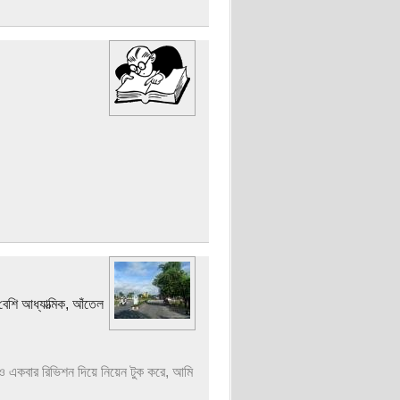
েশি আধ্যাত্মিক, আঁতেল
াও একবার রিভিশন দিয়ে নিয়েন টুক করে, আমি