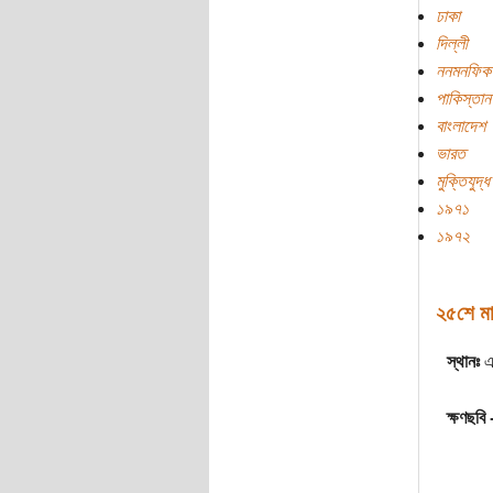
ঢাকা
দিল্লী
ননমনফিক
পাকিস্তান
বাংলাদেশ
ভারত
মুক্তিযুদ্ধ
১৯৭১
১৯৭২
২৫শে ম
স্থানঃ
এল
ক্ষণছবি 