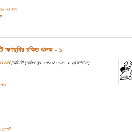
ান এর ব্লগ
য
..
পটে ক্ষণছবির চকিত ঝলক - ১
মন মাঝি
[অতিথি] (তারিখ: বুধ, ০৭/০৩/২০১৮ - ৬:২৪অপরাহ্ন)
তান
্ন্যাপশট