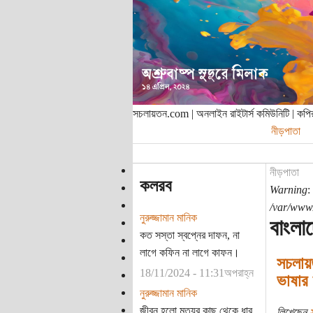
সচলায়তন.com | অনলাইন রাইটার্স কমিউনিটি | ক
নীড়পাতা
নীড়পাতা
কলরব
Warning
:
/var/www/
নুরুজ্জামান মানিক
বাংলা
কত সস্তা স্বপ্নের দাফন, না
লাগে কফিন না লাগে কাফন।
সচলায়
18/11/2024 - 11:31অপরাহ্ন
ভাষার 
নুরুজ্জামান মানিক
জীবন হলো মৃত্যুর কাছ থেকে ধার
লিখেছেন