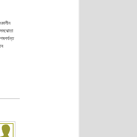
ৎকালীন
, সমঝোতা
েষপর্যন্ত
িব