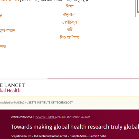
শিক্ষা
রম্যরচনা
া
রেখাচিত্র
নারী
 হাসপাতাল
শিশু অধিকার
েষণা