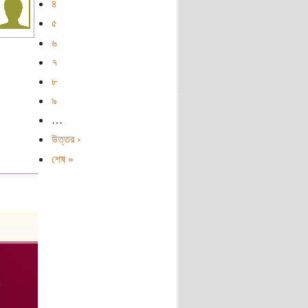
৪
৫
৬
৭
৮
৯
…
উত্তর ›
শেষ »