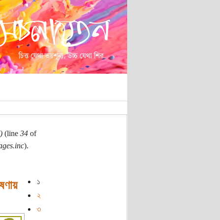
)
(line
34
of
ages.inc
).
১
ষণায়
২
৩