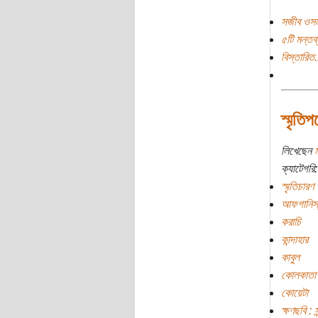
সজীব ওসম
৫টি মন্তব্
বিস্তারিত.
স্মৃতি
লিখেছেন
ক্যাটেগরি:
স্মৃতিচারণ
আফগানিস্
করাচি
কান্দাহার
কাবুল
কোলকাতা
কোয়েটা
ক্ষণছবি : স