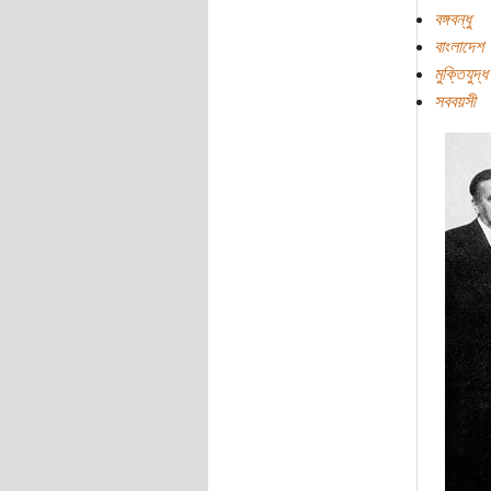
বঙ্গবন্ধু
বাংলাদেশ
মুক্তিযুদ্ধ
সববয়সী