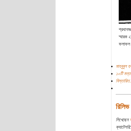
প্রধানম
স্মারক ২
ফলাফল 
মাহবুবুল 
১০টি মন্ত
বিস্তারিত.
রিলিভ 
লিখেছেন
ক্যাটেগরি: