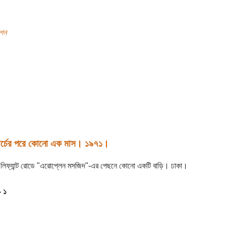
শন
ার্চের পরে কোনো এক মাস। ১৯৭১।
িফ্যান্ট রোডে "এরোপ্লেন মসজিদ"-এর পেছনে কোনো একটি বাড়ি। ঢাকা।
- ১