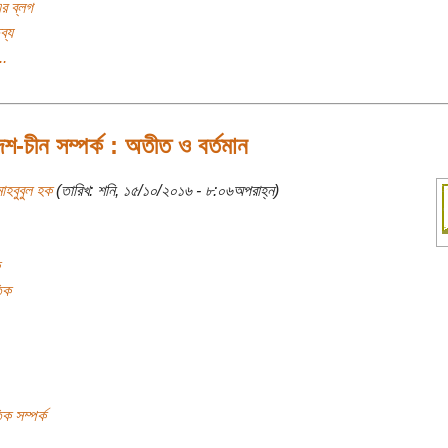
র ব্লগ
ব্য
..
েশ-চীন সম্পর্ক : অতীত ও বর্তমান
াহবুবুল হক
(তারিখ: শনি, ১৫/১০/২০১৬ - ৮:০৬অপরাহ্ন)
িক
ক সম্পর্ক