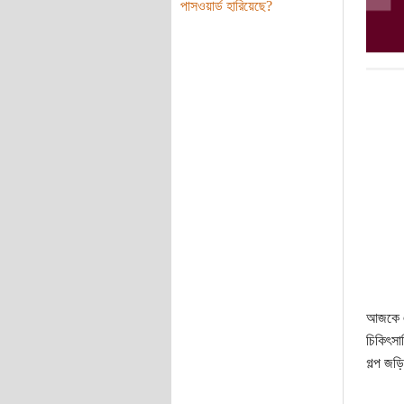
পাসওয়ার্ড হারিয়েছে?
আজকে এক
চিকিৎসা
গল্প জড