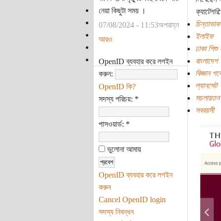
নেয়া কিছুটা সময় ।
ক্যাটেগরি:
চিন্তাভাবন
07/08/2024 - 11:53অপরাহ্ন
ইলাইফ
আরও
ঢাকা শিশু
বাংলাদেশ
OpenID ব্যবহার করে লগইন
বিজ্ঞান গব
করুন:
ল্যানসেট
OpenID কি?
সচলায়তন
সদস্য পরিচয়:
*
সববয়সী
পাসওয়ার্ড:
*
ভুলোনা আমায়
OpenID ব্যবহার করে লগইন
করুন
Cancel OpenID login
সদস্য নিবন্ধন