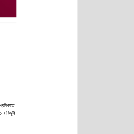
্ববিখ্যাত
নের কিছুটা