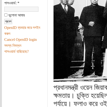
পাসওয়ার্ড:
*
ভুলোনা আমায়
OpenID ব্যবহার করে লগইন
করুন
Cancel OpenID login
সদস্য নিবন্ধন
পাসওয়ার্ড হারিয়েছে?
প্রধানমন্ত্রী ওয়েন জি
ক্ষমতায়। চুক্তি হয়েছিল
পর্যায়ে। ফলাও করে ওই 