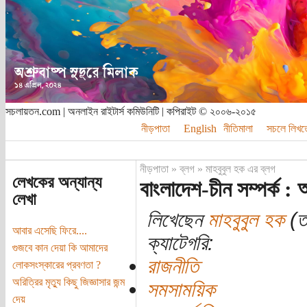
সচলায়তন.com | অনলাইন রাইটার্স কমিউনিটি | কপিরাইট © ২০০৬-২০১৫
নীড়পাতা
English
নীতিমালা
সচলে লিখত
নীড়পাতা
»
ব্লগ
»
মাহবুবুল হক এর ব্লগ
লেখকের অন্যান্য
বাংলাদেশ-চীন সম্পর্ক : 
লেখা
লিখেছেন
মাহবুবুল হক
(ত
আবার এসেছি ফিরে....
ক্যাটেগরি:
গুজবে কান দেয়া কি আমাদের
রাজনীতি
লোকসংস্কারের প্রবণতা ?
অরিত্রির মৃত্যু কিছু জিজ্ঞাসার জন্ম
সমসাময়িক
দেয়