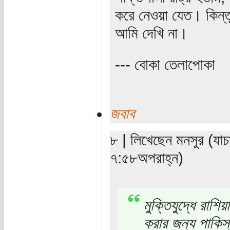
করে নেওয়া যেত। কিন্ত
আমি দেখি না।
--- বোকা তেলাপোকা
জবাব
৮ | লিখেছেন মনসুর (যাচ
৭:৫৮অপরাহ্ন)
মুক্তিযুদ্ধে রাশি
করার জন্য পাকিস