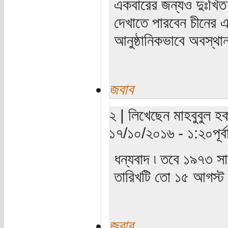
একবারের জন্যও দুঃখি
দেখাতে পারবেন চীনের 
আনুষ্ঠানিকভাবে অবস্থা
জবাব
২ | লিখেছেন মাহবুবুল হ
১৭/১০/২০১৬ - ১:২০পূর্বা
ধন্যবাদ ৷ তবে ১৯৭৩ সা
তারিখটি তো ১৫ আগস্ট
জবাব