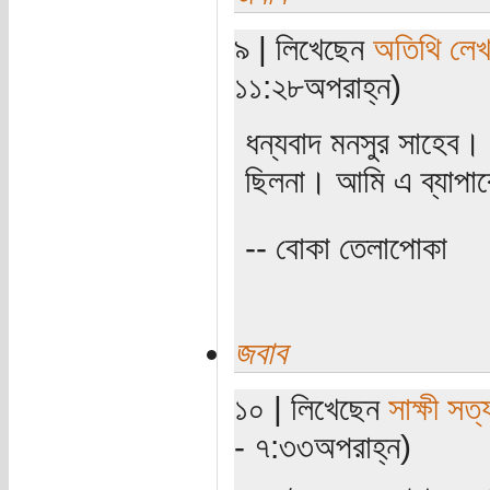
৯ | লিখেছেন
অতিথি লে
১১:২৮অপরাহ্ন)
ধন্যবাদ মনসুর সাহেব।
ছিলনা। আমি এ ব্যাপা
-- বোকা তেলাপোকা
জবাব
১০ | লিখেছেন
সাক্ষী সত্য
- ৭:৩৩অপরাহ্ন)