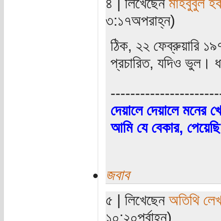
৪ | লিখেছেন
মাহবুবুল হ
৩:১৭অপরাহ্ন)
ঠিক, ২২ ফেব্রুয়ারি ১
প্রচারিত, যদিও ভুল। 
----------------------
দেয়ালে দেয়ালে মনের খ
আমি যে বেকার, পেয়েছি
জবাব
৫ | লিখেছেন
অতিথি লে
১০:২০পূর্বাহ্ন)