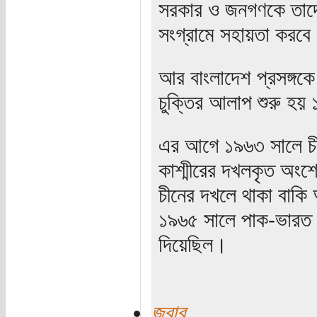
সরকার ও জনগণকে তাদের র
সংগ্রামে সহায়তা করবে
আর বাংলাদেশ প্রসঙ্গক
চুক্তির আলাপ শুরু হয় 
এর আগে ১৯৬৩ সালে চীন
কাশ্মীরের দখলকৃত অংশে
চীনের দখলে থাকা বাকি 
১৯৬৫ সালে পাক-ভারত যু
দিয়েছিল।
জবাব