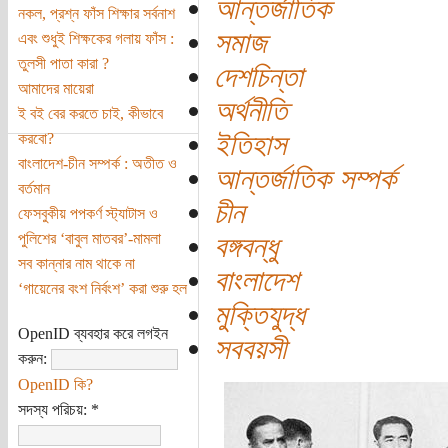
আন্তর্জাতিক
নকল, প্রশ্ন ফাঁস শিক্ষার সর্বনাশ
সমাজ
এবং শুধুই শিক্ষকের গলায় ফাঁস :
তুলসী পাতা কারা ?
দেশচিন্তা
আমাদের মায়েরা
অর্থনীতি
ই বই বের করতে চাই, কীভাবে
ইতিহাস
করবো?
বাংলাদেশ-চীন সম্পর্ক : অতীত ও
আন্তর্জাতিক সম্পর্ক
বর্তমান
চীন
ফেসবুকীয় পপকর্ণ স্ট্যাটাস ও
পুলিশের ‘বাবুল মাতবর’-মামলা
বঙ্গবন্ধু
সব কান্নার নাম থাকে না
বাংলাদেশ
‘গায়েনের বংশ নির্বংশ’ করা শুরু হল
মুক্তিযুদ্ধ
OpenID ব্যবহার করে লগইন
সববয়সী
করুন:
OpenID কি?
সদস্য পরিচয়:
*