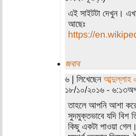
এই সাইটটা দেখুন। এখান
আছেঃ
https://en.wikip
জবাব
৬ | লিখেছেন
আব্দুল্লাহ
১৮/১০/২০১৬ - ৬:১৩অপ
তাহলে আপনি আশা করেন 
সুদমুক্তভাবে যদি বিশ 
কিছু একটা পাওয়া গেল।