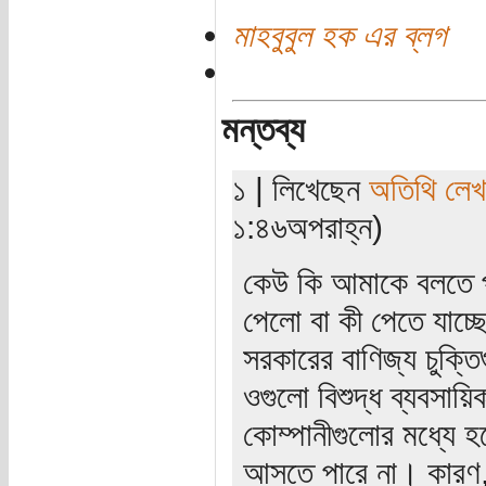
মাহবুবুল হক এর ব্লগ
মন্তব্য
১ | লিখেছেন
অতিথি লে
১:৪৬অপরাহ্ন)
কেউ কি আমাকে বলতে প
পেলো বা কী পেতে যাচ্ছে
সরকারের বাণিজ্য চুক্
ওগুলো বিশুদ্ধ ব্যবসায়
কোম্পানীগুলোর মধ্যে হ
আসতে পারে না। কারণ, স