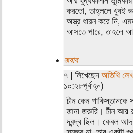
আর যুদ্ধকালীন ভূমিকার জ
করতো, তাহ্ললে খুবই ভ
অস্ত্র ধারন করে নি, এ
আসতে পারে, তাহলে আমর
জবাব
৭ | লিখেছেন
অতিথি লে
১০:২৮পূর্বাহ্ন)
চীন কেন পাকিস্তানকে সম
জানা জরুরি। চীন আর রা
দ্বন্দ্ব ছিল। কেবল আ
সম্ভব না, তার একটা গুরু