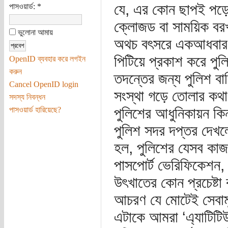
যে, এর কোন ছাপই পড়ে 
পাসওয়ার্ড:
*
ক্লোজড বা সাময়িক বর
ভুলোনা আমায়
অথচ বৎসরে একআধবার স
পিটিয়ে প্রকাশ করে পু
OpenID ব্যবহার করে লগইন
করুন
তদন্তের জন্য পুলিশ বাহ
Cancel OpenID login
সংস্থা গড়ে তোলার কথা
সদস্য নিবন্ধন
পুলিশের আধুনিকায়ন কি
পাসওয়ার্ড হারিয়েছে?
পুলিশ সদর দপ্তর দেখল
হল, পুলিশের যেসব কাজ
পাসপোর্ট ভেরিফিকেশন, জ
উৎখাতের কোন প্রচেষ্ট
আচরণ যে মোটেই সেবাম
এটাকে আমরা ‘এ্যাটিটিউ