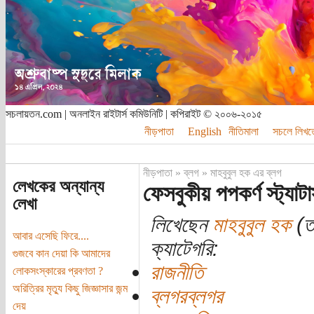
সচলায়তন.com | অনলাইন রাইটার্স কমিউনিটি | কপিরাইট © ২০০৬-২০১৫
নীড়পাতা
English
নীতিমালা
সচলে লিখত
নীড়পাতা
»
ব্লগ
»
মাহবুবুল হক এর ব্লগ
লেখকের অন্যান্য
ফেসবুকীয় পপকর্ণ স্ট্যা
লেখা
লিখেছেন
মাহবুবুল হক
(তা
আবার এসেছি ফিরে....
ক্যাটেগরি:
গুজবে কান দেয়া কি আমাদের
রাজনীতি
লোকসংস্কারের প্রবণতা ?
অরিত্রির মৃত্যু কিছু জিজ্ঞাসার জন্ম
ব্লগরব্লগর
দেয়