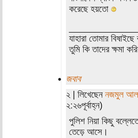
করেছে হয়তো
_____________
যাহারা তোমার বিষাইছে 
তুমি কি তাদের ক্ষমা কর
জবাব
২ | লিখেছেন
নজমুল আল
২:২৬পূর্বাহ্ন)
পুলিশ নিয়া কিছু বল্লে
তেড়ে আসে।