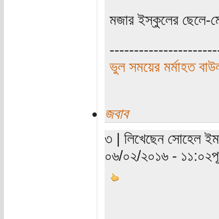
মজার ইস্কুলের ছেলে-ম
----------------------
ভুল সময়ের মর্মাহত বাউ
জবাব
৩ | লিখেছেন সোহেল ইমা
০৬/০২/২০১৬ - ১১:০২পূর্