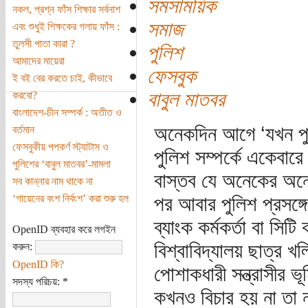
সমসাময়িক
নকল, প্রশ্ন ফাঁস শিক্ষার সর্বনাশ
সমাজ
এবং শুধুই শিক্ষকের গলায় ফাঁস :
তুলসী পাতা কারা ?
পুলিশ
আমাদের মায়েরা
ফেসবুক
ই বই বের করতে চাই, কীভাবে
বাবুল মাতবর
করবো?
বাংলাদেশ-চীন সম্পর্ক : অতীত ও
অনেকদিন আগে ‘যখন পু
বর্তমান
ফেসবুকীয় পপকর্ণ স্ট্যাটাস ও
পুলিশ সম্পর্কে একেবার
পুলিশের ‘বাবুল মাতবর’-মামলা
বাস্তব যে অনেকের অনে
সব কান্নার নাম থাকে না
‘গায়েনের বংশ নির্বংশ’ করা শুরু হল
পর আবার পুলিশ প্রসঙ্
ব্যাংক কর্মকর্তা বা সিট
OpenID ব্যবহার করে লগইন
বিশ্বাবিদ্যালয় ছাত্র 
করুন:
OpenID কি?
পোশাকধারী সন্ত্রাসীর ভ
সদস্য পরিচয়:
*
কখনও বিচার হয় না তা