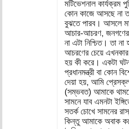
মটিভেশনাল কার্যক্রম প
কোন কাজে আসছে না তা ম
বুঝতে পারব। আসলে মাঠপ
আচার-আচরণ, জনগণের সা
না এটা নিশ্চিত। তা না
আচরণের চেয়ে এখনকার 
হয় কী করে। একটা ঘটনা 
প্রধানমন্ত্রী বা কোন 
দেয়া হয়, আমি প্রেসক্
(সম্ভবত) আমাকে থামত
সামনে যাব এমনটা ইঙ্গি
সতর্ক চোখে সামনের রাস
কিন্তু আমাকে অবাক কর