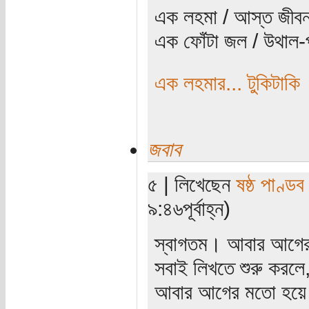
এক লহমা / আস্ত জীবন
এক ফোঁটা জল / উথাল-প
এক লহমার... টুকিটাকি
জবাব
৫ | লিখেছেন
ষষ্ঠ পাণ্ডব
৯:৪৬পূর্বাহ্ন)
স্বাগতম। আবার আগের 
সবাই লিখতে শুরু করলে
আবার আগের মতো হয়ে