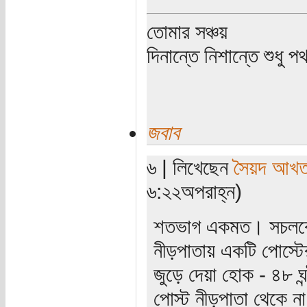
তোমার সঞ্চয়
দিনান্তে নিশান্তে শুধু 
জবাব
৬ | লিখেছেন
সৈয়দ আখতা
৬:২২অপরাহ্ন)
শতভাগ একমত। সচলকে 
নীড়পাতায় একটি পোস্টের
জুড়ে দেয়া হোক - ৪৮ ঘন
পোস্ট নীড়পাতা থেকে ন