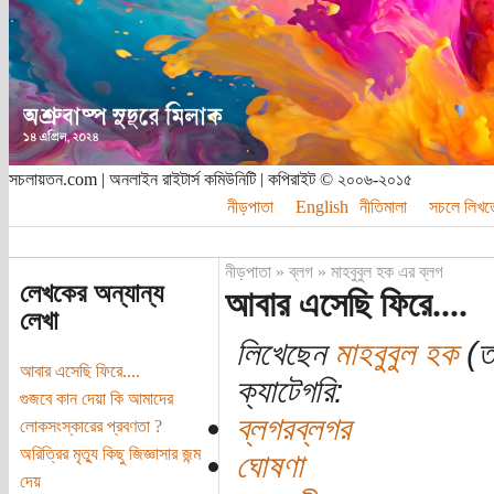
সচলায়তন.com | অনলাইন রাইটার্স কমিউনিটি | কপিরাইট © ২০০৬-২০১৫
নীড়পাতা
English
নীতিমালা
সচলে লিখত
নীড়পাতা
»
ব্লগ
»
মাহবুবুল হক এর ব্লগ
লেখকের অন্যান্য
আবার এসেছি ফিরে....
লেখা
লিখেছেন
মাহবুবুল হক
(তা
আবার এসেছি ফিরে....
ক্যাটেগরি:
গুজবে কান দেয়া কি আমাদের
ব্লগরব্লগর
লোকসংস্কারের প্রবণতা ?
অরিত্রির মৃত্যু কিছু জিজ্ঞাসার জন্ম
ঘোষণা
দেয়