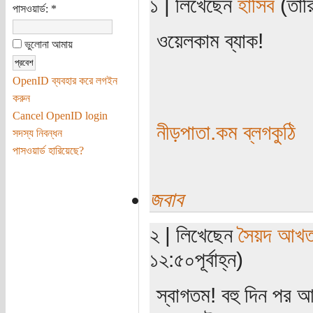
১ | লিখেছেন
হাসিব
(তারি
পাসওয়ার্ড:
*
ওয়েলকাম ব্যাক!
ভুলোনা আমায়
OpenID ব্যবহার করে লগইন
করুন
Cancel OpenID login
নীড়পাতা.কম ব্লগকুঠি
সদস্য নিবন্ধন
পাসওয়ার্ড হারিয়েছে?
জবাব
২ | লিখেছেন
সৈয়দ আখতা
১২:৫০পূর্বাহ্ন)
স্বাগতম! বহু দিন পর 