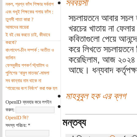
সববয়সী
নকল, প্রশ্ন ফাঁস শিক্ষার সর্বনাশ
এবং শুধুই শিক্ষকের গলায় ফাঁস :
সচলায়তনে আবার সচল হ
তুলসী পাতা কারা ?
খরচের খাতায় না ফেলার
আমাদের মায়েরা
ই বই বের করতে চাই, কীভাবে
কবিতাগুলো পেয়ে আনন্দ
করবো?
করে লিখতে সচলায়তনে ফ
বাংলাদেশ-চীন সম্পর্ক : অতীত ও
করেছিলাম, আজ ২০২৪। 
বর্তমান
ফেসবুকীয় পপকর্ণ স্ট্যাটাস ও
আছে। ধন্যবাদ কর্তৃপক
পুলিশের ‘বাবুল মাতবর’-মামলা
সব কান্নার নাম থাকে না
‘গায়েনের বংশ নির্বংশ’ করা শুরু হল
মাহবুবুল হক এর ব্লগ
OpenID ব্যবহার করে লগইন
করুন:
OpenID কি?
মন্তব্য
সদস্য পরিচয়:
*