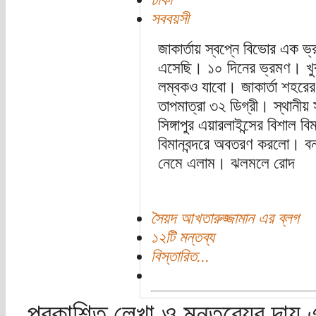
সববয়সী
জাকার্তায় স্বপ্নে বিভোর এক
এসেছি। ১০ দিনের ভ্রমণ। খ
লম্বকও যাবো। জাকার্তা শহর
তাপমাত্রা ৩২ ডিগ্রী। স্থানী
সিঙ্গাপুর এয়ারলাইন্সের বিশাল বি
বিমানবন্দরে অবতরণ করলো। বন্ধ
নেমে এলাম। ঝলমলে রোদ
সৈয়দ আখতারুজ্জামান এর ব্লগ
১২টি মন্তব্য
বিস্তারিত...
প্রকাশিত লেখা ও মন্তব্যের দায় 