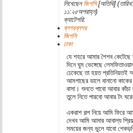
লিখেছেন
জিপসি
[অতিথি] (তারিখ
১১:২৫অপরাহ্ন)
ক্যাটেগরি:
ব্লগরব্লগর
জিপসি
ঢাকা
যে শহরে আমার শৈশব কেটেছে সন্ধ
দিনে ঘুম ভেঙ্গেছে লেসফিতাওয়া
ঢেকেছে তা হয়ত প্রতিনিয়তই অন
আমগাছের ডালে বানানো কাকের ব
বাসা। শুনতে পাবো আবার কাঁচা ব
তুলে নিতে পারবো আবার টং ঘরে
একরাশ গল্প নিয়ে আমি ফিরে আস
দেখব আমি আমার আবাল্য প্রিয়
সময়ের জন্য ভুলে যাবো শেকড়ব