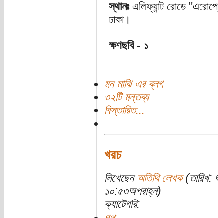
স্থানঃ
এলিফ্যান্ট রোডে "এরো
ঢাকা।
ক্ষণছবি - ১
মন মাঝি এর ব্লগ
৩২টি মন্তব্য
বিস্তারিত...
খরচ
লিখেছেন
অতিথি লেখক
(তারিখ: 
১০:৫৩অপরাহ্ন)
ক্যাটেগরি:
গল্প