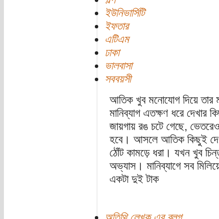
ইউনিভার্সিটি
ইফতার
এটিএম
ঢাকা
ভালবাসা
সববয়সী
আতিক খুব মনোযোগ দিয়ে তার ম
মানিব্যাগ এতক্ষণ ধরে দেখার কিছ
জায়গায় রঙ চটে গেছে, ভেতরেও 
হবে। আসলে আতিক কিছুই দেখছ
ঠোঁট কামড়ে ধরা। যখন খুব চিন
অভ্যাস। মানিব্যাগে সব মিলিয়
একটা দুই টাক
অতিথি লেখক এর ব্লগ