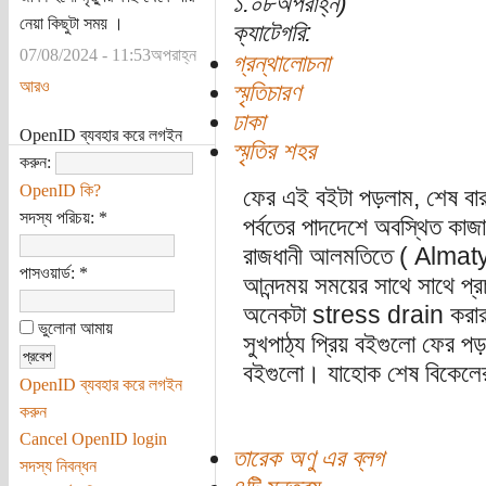
১:০৮অপরাহ্ন)
নেয়া কিছুটা সময় ।
ক্যাটেগরি:
07/08/2024 - 11:53অপরাহ্ন
গ্রন্থালোচনা
আরও
স্মৃতিচারণ
ঢাকা
OpenID ব্যবহার করে লগইন
স্মৃতির শহর
করুন:
OpenID কি?
ফের এই বইটা পড়লাম, শেষ বা
সদস্য পরিচয়:
*
পর্বতের পাদদেশে অবস্থিত কাজাখ
রাজধানী আলমতিতে ( Almaty)
পাসওয়ার্ড:
*
আনন্দময় সময়ের সাথে সাথে প্রচ
অনেকটা stress drain করার 
ভুলোনা আমায়
সুখপাঠ্য প্রিয় বইগুলো ফের প
বইগুলো। যাহোক শেষ বিকেল
OpenID ব্যবহার করে লগইন
করুন
Cancel OpenID login
তারেক অণু এর ব্লগ
সদস্য নিবন্ধন