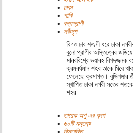
ঢাকা
পাখি
বন্যপ্রাণী
সরীসৃপ
বিগত চার শতাব্দী ধরে ঢাকা নগরী
বুনো প্রাণীর অস্তিত্বের জড়িয়
মানববিশ্বে ভয়াবহ বিপদজনক 
ক্রমবর্ধমান শহর তাকে ঘিরে থ
ফেলেছে ক্রমাগত। বুড়িগঙ্গার ত
স্থাপিত ঢাকা নগরী সতের শতকেও
শহর
তারেক অণু এর ব্লগ
৬০টি মন্তব্য
বিস্তারিত...