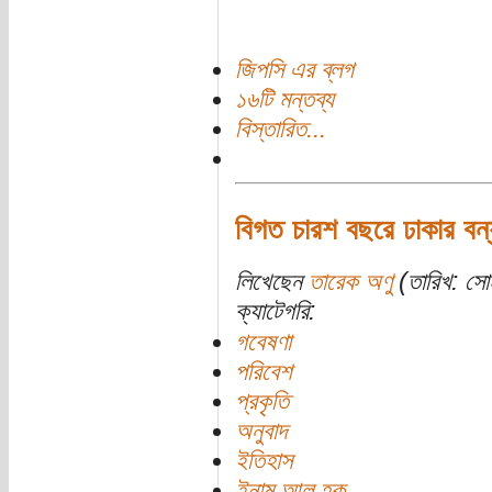
জিপসি এর ব্লগ
১৬টি মন্তব্য
বিস্তারিত...
বিগত চারশ বছরে ঢাকার বন
লিখেছেন
তারেক অণু
(তারিখ: সোম
ক্যাটেগরি:
গবেষণা
পরিবেশ
প্রকৃতি
অনুবাদ
ইতিহাস
ইনাম আল হক