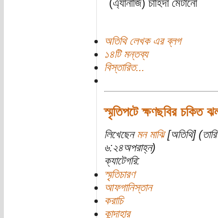
(এ্যানার্জি) চাহিদা মেটানো
অতিথি লেখক এর ব্লগ
১৪টি মন্তব্য
বিস্তারিত...
স্মৃতিপটে ক্ষণছবির চকিত 
লিখেছেন
মন মাঝি
[অতিথি] (তারি
৬:২৪অপরাহ্ন)
ক্যাটেগরি:
স্মৃতিচারণ
আফগানিস্তান
করাচি
কান্দাহার