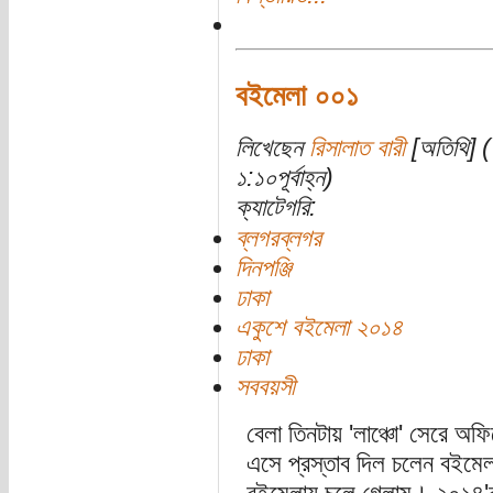
বইমেলা ০০১
লিখেছেন
রিসালাত বারী
[অতিথি] (
১:১০পূর্বাহ্ন)
ক্যাটেগরি:
ব্লগরব্লগর
দিনপঞ্জি
ঢাকা
একুশে বইমেলা ২০১৪
ঢাকা
সববয়সী
বেলা তিনটায় 'লাঞ্চো' সেরে অ
এসে প্রস্তাব দিল চলেন বইমেল