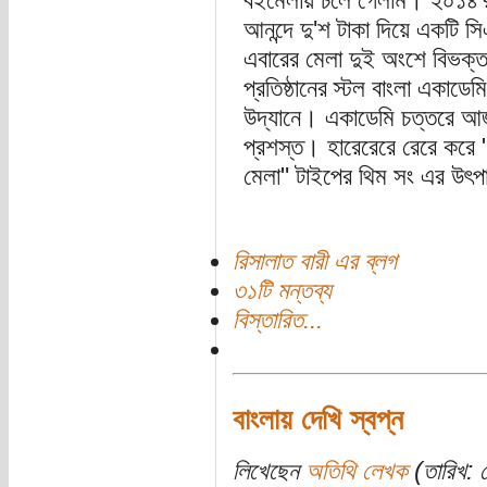
বইমেলায় চলে গেলাম। ২০১৪'
আনন্দে দু'শ টাকা দিয়ে একটি স
এবারের মেলা দুই অংশে বিভক্
প্রতিষ্ঠানের স্টল বাংলা একাডে
উদ্যানে। একাডেমি চত্তরে আজক
প্রশস্ত। হারেরেরে রেরে করে "
মেলা" টাইপের থিম সং এর উৎপ
রিসালাত বারী এর ব্লগ
৩১টি মন্তব্য
বিস্তারিত...
বাংলায় দেখি স্বপ্ন
লিখেছেন
অতিথি লেখক
(তারিখ: 