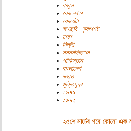
কাবুল
কোলকাতা
কোয়েটা
ক্ষণছবি : স্ন্যাপশট
ঢাকা
দিল্লী
ননমনফিকশন
পাকিস্তান
বাংলাদেশ
ভারত
মুক্তিযুদ্ধ
১৯৭১
১৯৭২
২৫শে মার্চের পরে কোনো এক