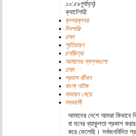
১০:৫৯পূর্বাহ্ন)
ক্যাটেগরি:
ব্লগরব্লগর
দিনপঞ্জি
ঢাকা
স্মৃতিচারণ
চলচ্চিত্র
আমাদের স্বপ্নগুলো
ঢাকা
প্রবাস জীবন
বাংলা নাটক
সাধারন মেয়ে
সববয়সী
আমাদের দেশে আমরা কিভাবে কিভা
বা মনের ব্যাকুলতা প্রকাশ করার জ
করে ফেলেছি। সর্বজনবিদিত গ্