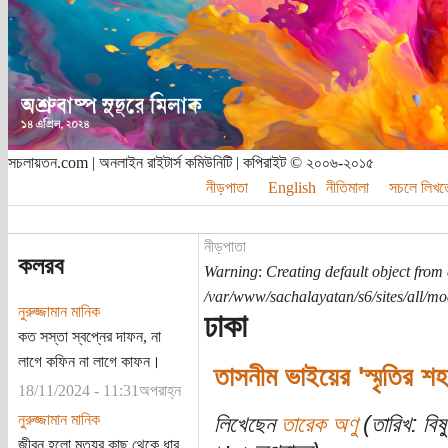
সচলায়তন.com | অনলাইন রাইটার্স কমিউনিটি | কপিরাইট © ২০০৬-২০১৫
নীড়পাতা
English
নীতিমালা
সচলে লিখত
নীড়পাতা
কলরব
Warning
:
Creating default object from
/var/www/sachalayatan/s6/sites/all/m
নুরুজ্জামান মানিক
ঢাকা
কত সস্তা স্বপ্নের দাফন, না
লাগে কফিন না লাগে কাফন।
তাসনীম ভাইয়ের 'স্মৃতির শহ
18/11/2024 - 11:31অপরাহ্ন
নুরুজ্জামান মানিক
লিখেছেন
তারেক অণু
(তারিখ: বিষ
জীবন হলো মৃত্যুর কাছ থেকে ধার