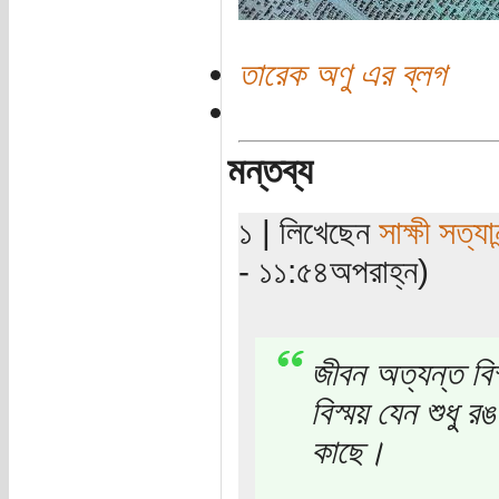
তারেক অণু এর ব্লগ
মন্তব্য
১ | লিখেছেন
সাক্ষী সত্যান
- ১১:৫৪অপরাহ্ন)
জীবন অত্যন্ত বি
বিস্ময় যেন শুধু
কাছে।