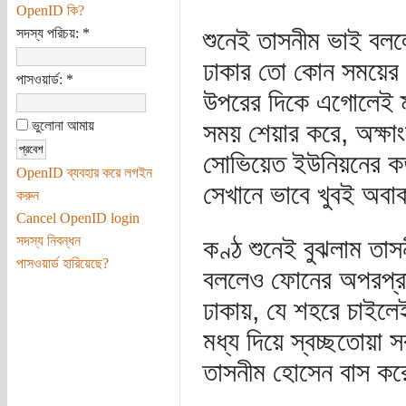
OpenID কি?
সদস্য পরিচয়:
*
শুনেই তাসনীম ভাই বল
ঢাকার তো কোন সময়ের প
পাসওয়ার্ড:
*
উপরের দিকে এগোলেই ম্
ভুলোনা আমায়
সময় শেয়ার করে, অক্ষা
সোভিয়েত ইউনিয়নের ক
OpenID ব্যবহার করে লগইন
সেখানে ভাবে খুবই অবা
করুন
Cancel OpenID login
সদস্য নিবন্ধন
কণ্ঠ শুনেই বুঝলাম তা
পাসওয়ার্ড হারিয়েছে?
বললেও ফোনের অপরপ্রান
ঢাকায়, যে শহরে চাইলেই ত
মধ্য দিয়ে স্বচ্ছতোয়া সব
তাসনীম হোসেন বাস কর