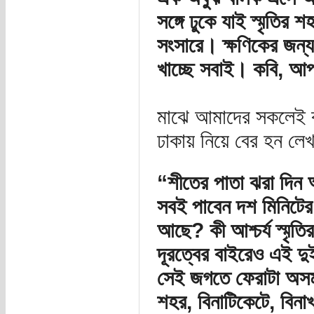
সঙ্গে ঢুকে যাই স্মৃতির 
সংসারে। ক্ষণিকের জন্
খাচ্ছে সবাই। কবি, আপ
মাঝে আমাদের সকলেই কা
ঢাকায় নিয়ে বের হন লে
“শীতের পাতা ঝরা দিন 
সবই পাবেন দশ মিনিটে
আছে? কী আশ্চর্য স্মৃত
দূরত্বের বাইরেও এই দ
সেই জগতে ফেরাটা অসম্
শহর, বিনাটিকেটে, বিনা