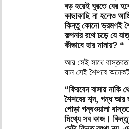
বড় হয়েই ঘুরতে বের হবো
কাছাকাছি না হলেও আম
কিন্তু কোনো ভ্রমণই 
কল্পনার রথে চড়ে যে যাত্
কীভাবে হার মানায়? “
আর সেই সাথে বাস্তবত
যান সেই শৈশবে অনেকটা 
“ফিরবেন বাসায় নাকি 
শৈশবের শব্দ, গন্ধ আর
পোড়া গন্ধওয়ালা বাস্তব
মিথ্যে সব কাজ। কিন্তু
সেটা কিন্তু ব্যথা নয়