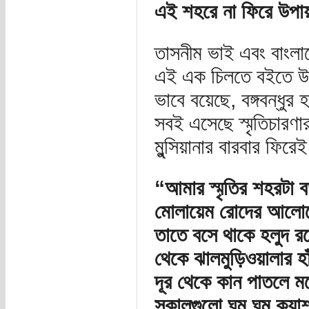
এই শহরে না ফিরে উপ
তাসনীম ভাই এবং বাংলা
এই এক চিলতে বইতে উন
ভাবে বয়েছে, বঙ্গবন্ধুর
সবই এসেছে স্মৃতিচারণার
মুন্সিয়ানার বারবার ফি
“আমার স্মৃতির শহরটা ব
মোলায়েম রোদের আলোতে 
তাতে বসে থাকে হলুদ রঙ
থেকে ঝালমুড়িওয়ালার 
দূর থেকে কান পাতলে ম
সকালগুলো ঘুম ঘুম কুয়া