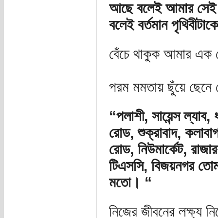
আছে বলেই আমার সেই পৃ
বলেই বর্তমান পৃথিবীটা
বেঁচে থাকুক আমার এক ফো
পরম মমতায় ছুঁয়ে ছেনে 
“পলাশী, সায়েন্স ল্যাব, ধ
রোড, শুক্রাবাদ, কলাবাগা
রোড, নিউমার্কেট, রাজার
টিএসসি, বিজয়নগর তোমাদ
মতো। “
নিজের জীবনের লক্ষ্য ন