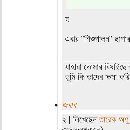
হ
এবার "শিশুপালন" ছাপ
_____________
যাহারা তোমার বিষাইছে 
তুমি কি তাদের ক্ষমা কর
জবাব
২ | লিখেছেন
তারেক অণু
৩:৪৯অপরাহ্ন)