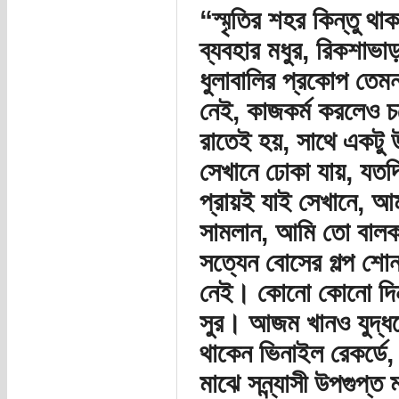
“স্মৃতির শহর কিন্তু থ
ব্যবহার মধুর, রিকশাভ
ধুলাবালির প্রকোপ তেম
নেই, কাজকর্ম করলেও চল
রাতেই হয়, সাথে একটু উ
সেখানে ঢোকা যায়, যতদ
প্রায়ই যাই সেখানে, আম
সামলান, আমি তো বাল
সত্যেন বোসের গল্প শ
নেই। কোনো কোনো দিন 
সুর। আজম খানও যুদ্ধফ
থাকেন ভিনাইল রেকর্ডে,
মাঝে সন্ন্যাসী উপগুপ্