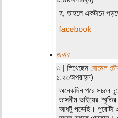
হ, তাহলে একটানে পড়ত
facebook
জবাব
৩ | লিখেছেন
রোমেল চৌধ
১:২৩অপরাহ্ন)
অনেকদিন পরে সচলে ঢু
তাসনীম ভাইয়ের 'স্মৃতি
আধটু পড়েছি। পুরোটা 
আবহ বুঝতে পারতাম। তো