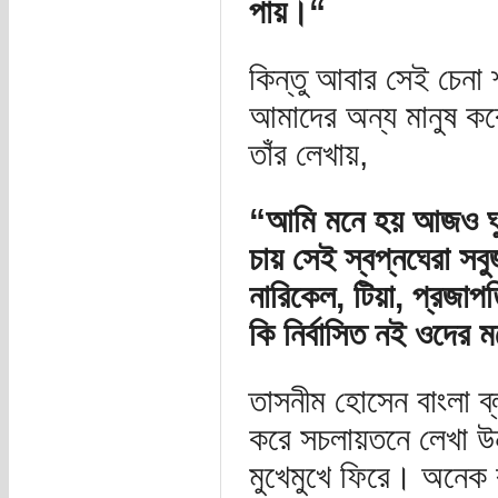
পায়।“
কিন্তু আবার সেই চেনা 
আমাদের অন্য মানুষ কর
তাঁর লেখায়,
“আমি মনে হয় আজও ঘুরে
চায় সেই স্বপ্নঘেরা স
নারিকেল, টিয়া, প্রজা
কি নির্বাসিত নই ওদের
তাসনীম হোসেন বাংলা 
করে সচলায়তনে লেখা উন
মুখেমুখে ফিরে। অনেক 