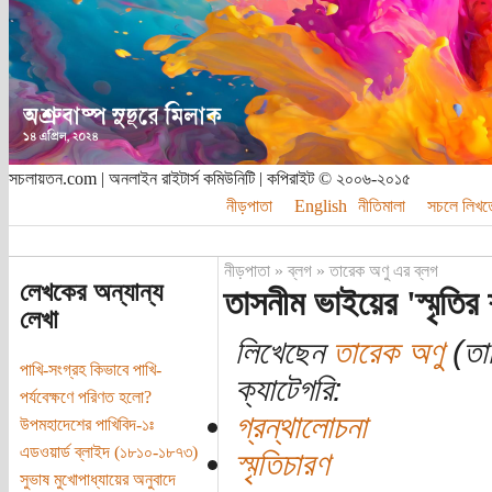
সচলায়তন.com | অনলাইন রাইটার্স কমিউনিটি | কপিরাইট © ২০০৬-২০১৫
নীড়পাতা
English
নীতিমালা
সচলে লিখত
নীড়পাতা
»
ব্লগ
»
তারেক অণু এর ব্লগ
লেখকের অন্যান্য
তাসনীম ভাইয়ের 'স্মৃতির
লেখা
লিখেছেন
তারেক অণু
(তার
পাখি-সংগ্রহ কিভাবে পাখি-
ক্যাটেগরি:
পর্যবেক্ষণে পরিণত হলো?
গ্রন্থালোচনা
উপমহাদেশের পাখিবিদ-১ঃ
এডওয়ার্ড ব্লাইদ (১৮১০-১৮৭৩)
স্মৃতিচারণ
সুভাষ মুখোপাধ্যায়ের অনুবাদে