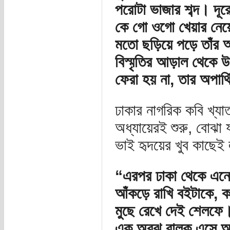
পরোটা ভাজার শব্দ। দূ
কে গো ওগো খেয়ার নেয়ে.
মতো ছড়িয়ে পড়ে তাঁর অপ
বিস্মৃতির আড়াল থেকে 
ফেরা হয় না, তার অপার্থ
ঢাকার নাগরিক কবি খ্যা
অধ্যায়েরই শুরু, বোঝা
ভাই হৃদয়ের খুব কাছেই
“এরপর ঢাকা থেকে এনেছি
আঁকড়ে রাখি বইটাকে, ক
মুছে রেখে দেই শেলফে। 
এক অবুঝ বালক এসে আ