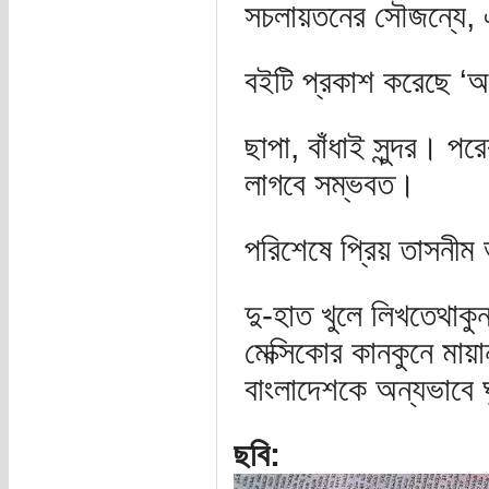
সচলায়তনের সৌজন্যে, 
বইটি প্রকাশ করেছে ‘অন
ছাপা, বাঁধাই সুন্দর। 
লাগবে সম্ভবত।
পরিশেষে প্রিয় তাসনীম 
দু-হাত খুলে লিখতেথা
মেক্সিকোর কানকুনে মায়
বাংলাদেশকে অন্যভাবে 
ছবি: