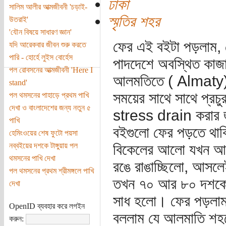
ঢাকা
সালিম আলীর আত্মজীবনী 'চড়াই-
স্মৃতির শহর
উতরাই'
'যৌন বিষয়ে সাধারণ জ্ঞান'
ফের এই বইটা পড়লাম, 
যদি আরেকবার জীবন শুরু করতে
পারি - হোর্হে লুইস বোর্হেস
পাদদেশে অবস্থিত কাজাখস
পল রোবসনের আত্মজীবনী 'Here I
আলমতিতে ( Almaty), 
stand'
সময়ের সাথে সাথে প্রচু
পল থমসনের পাহাড়ে প্রথম পাখি
দেখা ও বাংলাদেশের জন্য নতুন ৫
stress drain করার জন
পাখি
বইগুলো ফের পড়তে থাক
হেমিংওয়ের শেষ ফুটো পয়সা
নব্বইয়ের দশকে টাঙ্গুয়ায় পল
বিকেলের আলো যখন আলাত
থমসনের পাখি দেখা
রঙে রাঙাচ্ছিলো, আসলেই
পল থমসনের প্রথম শ্রীমঙ্গলে পাখি
তখন ৭০ আর ৮০ দশকের 
দেখা
সাধ হলো। ফের পড়লাম
OpenID ব্যবহার করে লগইন
বললাম যে আলমাতি শহরে
করুন: