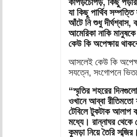
কাপড়চোপড়, কিছু পড়ার 
যা কিছু পার্থিব সম্পত্ত
আঁটে নি শুধু দীর্ঘশ্বাস
আমেরিকা নাকি মানুষক
কেউ কি অপেক্ষায় থাক
আসলেই কেউ কি অপেক্ষা
সযত্নে, সংগোপনে ভিত
“স্মৃতির শহরের দিনগু
ওখানে আব্বা রীতিমতো য
টেবিলে টুকটাক আলাপ ক
মধ্যে। রান্নাঘর থেকে রে
কুমড়া নিয়ে তৈরি সব্জির