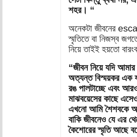
শহর। “
অনেকটা জীবনের esc
স্মৃতিতে বা নিজস্ব জগতে
নিয়ে তাইই হয়তো বার
“জীবন নিয়ে যদি আমার
অত্যন্ত বিস্ময়কর এক যা
রঙ পালটাচ্ছে এবং আর
মাঝবয়েসের কাছে এসেও
এখনো আমি শৈশবকে অতি
বাকি জীবনেও যে এর থেক
কৈশোরের স্মৃতি আছে বল