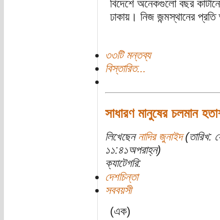
বিদেশে অনেকগুলো বছর কাটানো
ঢাকায়। নিজ জন্মস্থানের প্রত
৩৩টি মন্তব্য
বিস্তারিত...
সাধারণ মানুষের চলমান হতা
লিখেছেন
নাদির জুনাইদ
(তারিখ: 
১১:৪১অপরাহ্ন)
ক্যাটেগরি:
দেশচিন্তা
সববয়সী
(এক)