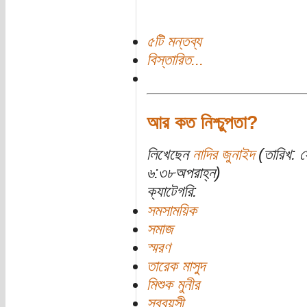
৫টি মন্তব্য
বিস্তারিত...
আর কত নিশ্চুপতা?
লিখেছেন
নাদির জুনাইদ
(তারিখ: 
৬:৩৮অপরাহ্ন)
ক্যাটেগরি:
সমসাময়িক
সমাজ
স্মরণ
তারেক মাসুদ
মিশুক মুনীর
সববয়সী