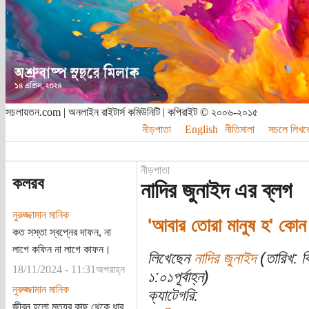
সচলায়তন.com | অনলাইন রাইটার্স কমিউনিটি | কপিরাইট © ২০০৬-২০১৫
নীড়পাতা
English
নীতিমালা
সচলে লিখত
নীড়পাতা
কলরব
নাদির জুনাইদ এর ব্লগ
নুরুজ্জামান মানিক
'আবার তোরা মানুষ হ' কোন
কত সস্তা স্বপ্নের দাফন, না
লাগে কফিন না লাগে কাফন।
লিখেছেন
নাদির জুনাইদ
(তারিখ: ব
18/11/2024 - 11:31অপরাহ্ন
১:০১পূর্বাহ্ন)
নুরুজ্জামান মানিক
ক্যাটেগরি:
জীবন হলো মৃত্যুর কাছ থেকে ধার