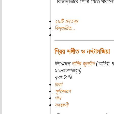
বিভিন্নভাবে শোনা যেতে থাকলেও,
২৯টি মন্তব্য
বিস্তারিত...
প্রিয় সঙ্গীত ও নস্টালজিয়া
লিখেছেন
নাদির জুনাইদ
(তারিখ: ম
৯:০৩অপরাহ্ন)
ক্যাটেগরি:
ঢাকা
স্মৃতিচারণ
গান
সববয়সী