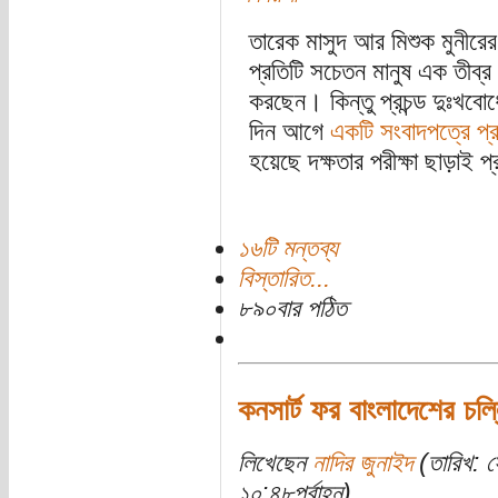
তারেক মাসুদ আর মিশুক মুনীরের 
প্রতিটি সচেতন মানুষ এক তীব্র
করছেন। কিন্তু প্রচন্ড দুঃখবো
দিন আগে
একটি সংবাদপত্রে প্
হয়েছে দক্ষতার পরীক্ষা ছাড়াই 
১৬টি মন্তব্য
বিস্তারিত...
৮৯০বার পঠিত
কনসার্ট ফর বাংলাদেশের চ
লিখেছেন
নাদির জুনাইদ
(তারিখ: 
১০:৪৮পূর্বাহ্ন)