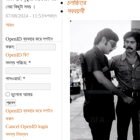
চলচ্চিত্র
নেয়া কিছুটা সময় ।
সববয়সী
07/08/2024 - 11:53অপরাহ্ন
আরও
OpenID ব্যবহার করে লগইন
করুন:
OpenID কি?
সদস্য পরিচয়:
*
পাসওয়ার্ড:
*
ভুলোনা আমায়
OpenID ব্যবহার করে লগইন
করুন
Cancel OpenID login
সদস্য নিবন্ধন