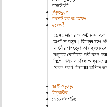
ক্যাটেগরি:
মুক্তিযুদ্ধ
কনসার্ট ফর বাংলাদেশ
সববয়সী
১৯৭১ সালের আগস্ট মাস; এক ভ
অগণিত মানুষ। বিশ্বের বৃহৎ পশ্চ
বাহিনীর গণহত্যা আর ধ্বংসযজ্ঞ
মানুষের যৌক্তিক দাবী দমন করা
নিলো নির্মম সামরিক আক্রমণের 
কেবল প্রাণ বাঁচানোর তাগিদে ভ
৭৫টি মন্তব্য
বিস্তারিত...
১৭১১বার পঠিত