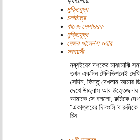
ক্যাটেগরি:
মুক্তিযুদ্ধ
চলচ্চিত্র
খালেদ মোশাররফ
মুক্তিযুদ্ধ
মেজর খালেদ'স ওয়ার
সববয়সী
নব্বইয়ের দশকের মাঝামাঝি সময়
তখন একদিন টেলিভিশনেই দেখি
সেদিন, কিন্তু দেখলাম আমার ডিপা
দেখে উচ্ছ্বাস আর উত্তেজনায় চ
আমাকে সে বললো, রুমিকে দেখ
“একাত্তরের দিনগুলি”র রুমিকে
চিন