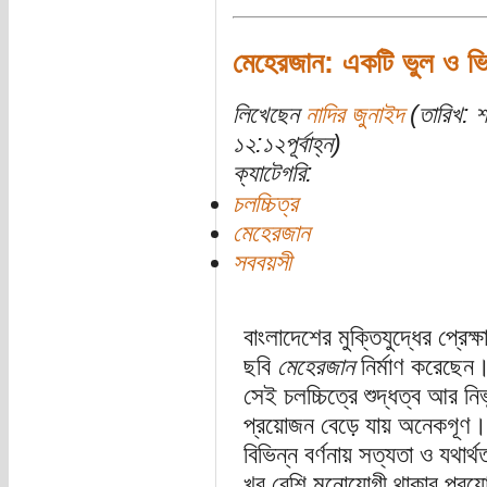
মেহেরজান: একটি ভুল ও ভি
লিখেছেন
নাদির জুনাইদ
(তারিখ: শ
১২:১২পূর্বাহ্ন)
ক্যাটেগরি:
চলচ্চিত্র
মেহেরজান
সববয়সী
বাংলাদেশের মুক্তিযুদ্ধের প্রেক্
ছবি
মেহেরজান
নির্মাণ করেছেন। 
সেই চলচ্চিত্রে শুদ্ধত্ব আর নির
প্রয়োজন বেড়ে যায় অনেকগূণ।
বিভিন্ন বর্ণনায় সত্যতা ও যথার
খুব বেশি মনোযোগী থাকার প্র