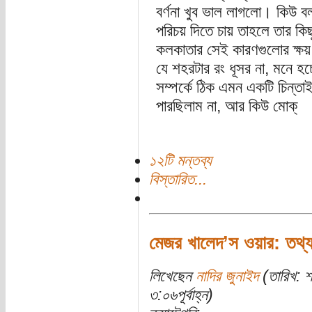
বর্ণনা খুব ভাল লাগলো। কিউ 
পরিচয় দিতে চায় তাহলে তার কি
কলকাতার সেই কারণগুলোর ক্ষ
যে শহরটার রং ধূসর না, মনে হচ
সম্পর্কে ঠিক এমন একটি চিন্
পারছিলাম না, আর কিউ মোক্
১২টি মন্তব্য
বিস্তারিত...
মেজর খালেদ’স ওয়ার: তথ্যচ
লিখেছেন
নাদির জুনাইদ
(তারিখ: 
৩:০৬পূর্বাহ্ন)