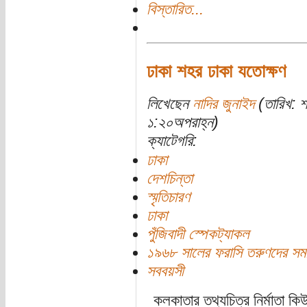
বিস্তারিত...
ঢাকা শহর ঢাকা যতোক্ষণ
লিখেছেন
নাদির জুনাইদ
(তারিখ: 
১:২০অপরাহ্ন)
ক্যাটেগরি:
ঢাকা
দেশচিন্তা
স্মৃতিচারণ
ঢাকা
পুঁজিবাদী স্পেকট্যাকল
১৯৬৮ সালের ফরাসি তরুণদের সম
সববয়সী
কলকাতার তথ্যচিত্র নির্মাতা 