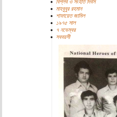
বিপ্লব ও সংহতি দিবস
মাহবুবুর রহমান
শাফায়েত জামিল
১৯৭৫ সাল
৭ নভেম্বর
সববয়সী