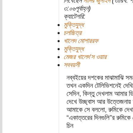
লিখেছেন
নাদির জুনাইদ
(তারিখ: 
৩:০৬পূর্বাহ্ন)
ক্যাটেগরি:
মুক্তিযুদ্ধ
চলচ্চিত্র
খালেদ মোশাররফ
মুক্তিযুদ্ধ
মেজর খালেদ'স ওয়ার
সববয়সী
নব্বইয়ের দশকের মাঝামাঝি সময়
তখন একদিন টেলিভিশনেই দেখি
সেদিন, কিন্তু দেখলাম আমার ডিপা
দেখে উচ্ছ্বাস আর উত্তেজনায় চ
আমাকে সে বললো, রুমিকে দেখ
“একাত্তরের দিনগুলি”র রুমিকে
চিন