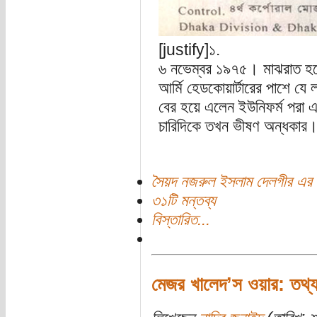
[justify]১.
৬ নভেম্বর ১৯৭৫। মাঝরাত হতে
আর্মি হেডকোয়ার্টারের পাশে যে
বের হয়ে এলেন ইউনিফর্ম পরা 
চারিদিকে তখন ভীষণ অন্ধকার
সৈয়দ নজরুল ইসলাম দেলগীর এর 
৩১টি মন্তব্য
বিস্তারিত...
মেজর খালেদ’স ওয়ার: তথ্যচ