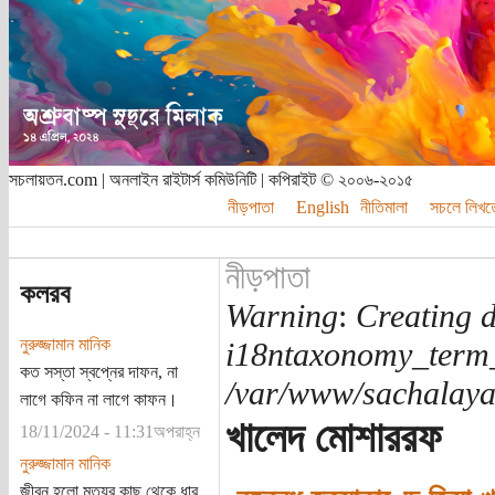
সচলায়তন.com | অনলাইন রাইটার্স কমিউনিটি | কপিরাইট © ২০০৬-২০১৫
নীড়পাতা
English
নীতিমালা
সচলে লিখত
নীড়পাতা
কলরব
Warning
:
Creating d
নুরুজ্জামান মানিক
i18ntaxonomy_term
কত সস্তা স্বপ্নের দাফন, না
/var/www/sachalayat
লাগে কফিন না লাগে কাফন।
খালেদ মোশাররফ
18/11/2024 - 11:31অপরাহ্ন
নুরুজ্জামান মানিক
জীবন হলো মৃত্যুর কাছ থেকে ধার