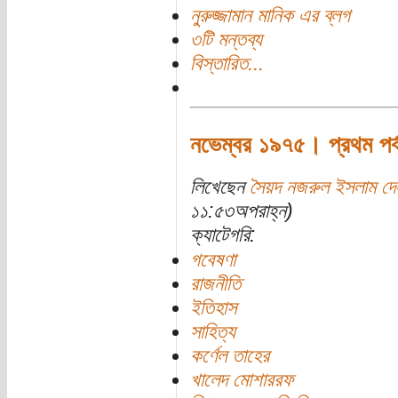
নুরুজ্জামান মানিক এর ব্লগ
৩টি মন্তব্য
বিস্তারিত...
নভেম্বর ১৯৭৫। প্রথম পর্
লিখেছেন
সৈয়দ নজরুল ইসলাম দে
১১:৫৩অপরাহ্ন)
ক্যাটেগরি:
গবেষণা
রাজনীতি
ইতিহাস
সাহিত্য
কর্ণেল তাহের
খালেদ মোশাররফ