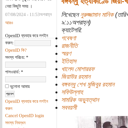
বঙ্গবন্ধু হত্যাকাণ্ডে জিয়া
নেয়া কিছুটা সময় ।
লিখেছেন
নুরুজ্জামান মানিক
(তারিখ
07/08/2024 - 11:53অপরাহ্ন
৯:১১অপরাহ্ন)
আরও
ক্যাটেগরি:
OpenID ব্যবহার করে লগইন
গবেষণা
করুন:
রাজনীতি
OpenID কি?
স্মরণ
সদস্য পরিচয়:
*
ইতিহাস
খালেদ মোশাররফ
পাসওয়ার্ড:
*
জিয়াউর রহমান
বঙ্গবন্ধু শেখ মুজিবুর রহমান
ভুলোনা আমায়
সফিউল্লাহ
সামরিক অভ্যুত্থান
OpenID ব্যবহার করে লগইন
সববয়সী
করুন
Cancel OpenID login
সদস্য নিবন্ধন