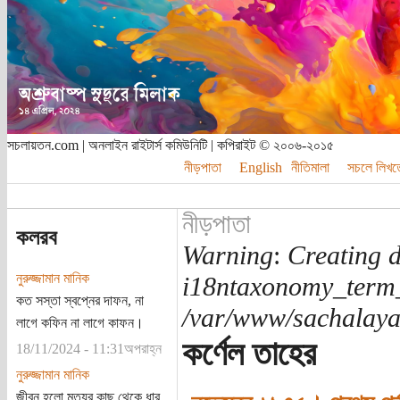
সচলায়তন.com | অনলাইন রাইটার্স কমিউনিটি | কপিরাইট © ২০০৬-২০১৫
নীড়পাতা
English
নীতিমালা
সচলে লিখত
নীড়পাতা
কলরব
Warning
:
Creating d
নুরুজ্জামান মানিক
i18ntaxonomy_term
কত সস্তা স্বপ্নের দাফন, না
/var/www/sachalayat
লাগে কফিন না লাগে কাফন।
কর্ণেল তাহের
18/11/2024 - 11:31অপরাহ্ন
নুরুজ্জামান মানিক
জীবন হলো মৃত্যুর কাছ থেকে ধার