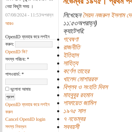
নভেম্বর ১৯৭৫। প্রথম পর্
নেয়া কিছুটা সময় ।
লিখেছেন
সৈয়দ নজরুল ইসলাম দে
07/08/2024 - 11:53অপরাহ্ন
১১:৫৩অপরাহ্ন)
আরও
ক্যাটেগরি:
OpenID ব্যবহার করে লগইন
গবেষণা
করুন:
রাজনীতি
OpenID কি?
ইতিহাস
সদস্য পরিচয়:
*
সাহিত্য
কর্ণেল তাহের
পাসওয়ার্ড:
*
খালেদ মোশাররফ
বিপ্লব ও সংহতি দিবস
ভুলোনা আমায়
মাহবুবুর রহমান
শাফায়েত জামিল
OpenID ব্যবহার করে লগইন
১৯৭৫ সাল
করুন
৭ নভেম্বর
Cancel OpenID login
সববয়সী
সদস্য নিবন্ধন