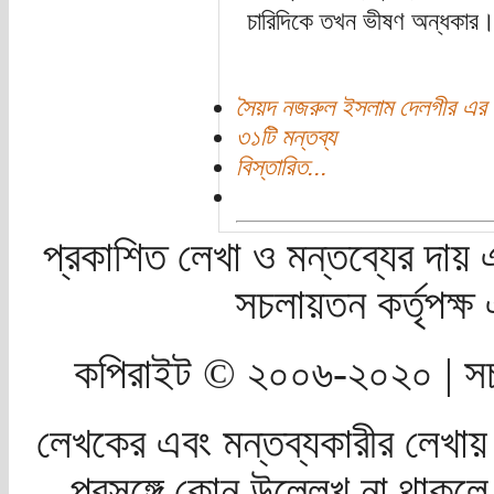
চারিদিকে তখন ভীষণ অন্ধকার
সৈয়দ নজরুল ইসলাম দেলগীর এর 
৩১টি মন্তব্য
বিস্তারিত...
প্রকাশিত লেখা ও মন্তব্যের দায় 
সচলায়তন কর্তৃপক্
কপিরাইট © ২০০৬-২০২০ | সচ
লেখকের এবং মন্তব্যকারীর লেখায়
প্রসঙ্গে কোন উল্লেখ না থাকলে স