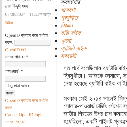
ক্যাটেগরি:
নেয়া কিছুটা সময় ।
গবেষণা
07/08/2024 - 11:53অপরাহ্ন
প্রযুক্তি
আরও
বিজ্ঞান
ইজি বাইক
OpenID ব্যবহার করে লগইন
খুলনা
করুন:
ব্যাটারি বাইক
OpenID কি?
সববয়সী
সদস্য পরিচয়:
*
গত পর্বে বলেছিলাম ব্যাটারি ব
পাসওয়ার্ড:
*
দ্বিমুখীতা। আজকে জানাবো, স
নেয়া হয়েছে ব্যাটারি বাইক বা ই
ভুলোনা আমায়
সরকার সেই ২০১৪ সালেই সিদ্ধা
OpenID ব্যবহার করে লগইন
সোলার-পাওয়ার্ড চার্জিং স্টেশন
করুন
জাতীয় গ্রিডের উপর চাপ কমানো
Cancel OpenID login
হয়েছিলো, একটি পাইলট প্রকল্পে
সদস্য নিবন্ধন