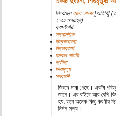
একটি দুর্ঘটনা, শিশুমৃত্যুঃ 
লিখেছেন
ধ্রুব আলম
[অতিথি] (ত
২:৩৫অপরাহ্ন)
ক্যাটেগরি:
সমসাময়িক
চিন্তাভাবনা
উদ্ধারকার্য
দমকল বাহিনী
দুর্ঘটনা
শিশুমৃত্যু
সববয়সী
জিহাদ মারা গেছে। একটা পরিত্
জানে। এর বাইরে আর বেশি কিছ
হয়, তবে অনেক কিছু করণীয় ছি
নির্মম সত্য।