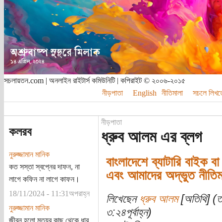
সচলায়তন.com | অনলাইন রাইটার্স কমিউনিটি | কপিরাইট © ২০০৬-২০১৫
নীড়পাতা
English
নীতিমালা
সচলে লিখত
নীড়পাতা
কলরব
ধ্রুব আলম এর ব্লগ
নুরুজ্জামান মানিক
বাংলাদেশে ব্যাটারি বাইক ব
কত সস্তা স্বপ্নের দাফন, না
এবং আমাদের অদ্ভুত নীতিমা
লাগে কফিন না লাগে কাফন।
18/11/2024 - 11:31অপরাহ্ন
লিখেছেন
ধ্রুব আলম
[অতিথি] (তা
নুরুজ্জামান মানিক
৩:২৪পূর্বাহ্ন)
জীবন হলো মৃত্যুর কাছ থেকে ধার