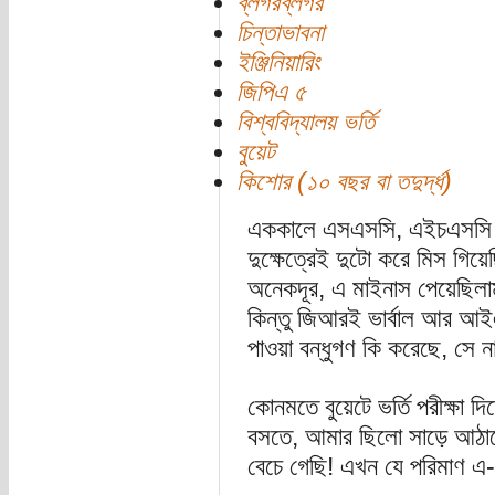
ব্লগরব্লগর
চিন্তাভাবনা
ইঞ্জিনিয়ারিং
জিপিএ ৫
বিশ্ববিদ্যালয় ভর্তি
বুয়েট
কিশোর (১০ বছর বা তদুর্দ্ধ)
এককালে এসএসসি, এইচএসসি দি
দুক্ষেত্রেই দুটো করে মিস গি
অনেকদূর, এ মাইনাস পেয়েছিলা
কিন্তু জিআরই ভার্বাল আর আ
পাওয়া বন্ধুগণ কি করেছে, সে 
কোনমতে বুয়েটে ভর্তি পরীক্ষা দ
বসতে, আমার ছিলো সাড়ে আঠার
বেচে গেছি! এখন যে পরিমাণ এ-