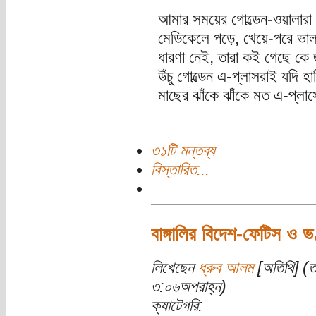
আমার সময়ের গোল্ডেন-ওয়ালার
মেডিকেলে পড়ে, খেয়ে-পরে 
ধারণা নেই, তারা কই গেছে ক
উঁচু গোল্ডেন এ-প্লাসরাই যদি 
মাছের ঝাঁকে ঝাঁকে মত এ-প্লা
৩১টি মন্তব্য
বিস্তারিত...
বাঙ্গালির বিদেশ-ফেটিস ও ভণ
লিখেছেন
ধ্রুব আলম
[অতিথি] (তা
৩:০৬অপরাহ্ন)
ক্যাটেগরি: