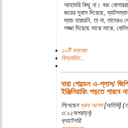
আহামরি কিছু না। বরং বোলারর
জয়ের সুবাস দিয়েছে, ব্যাটসম্য
ম্যাচ হারায়নি, তা না, তাদেরও 
লজ্জা দিয়েছে মাঝে মাঝে, বো
১০টি মন্তব্য
বিস্তারিত...
যারা গোল্ডেন এ-প্লাস/ জিপ
ইঞ্জিনিয়ারিং পড়তে পারবে না
লিখেছেন
ধ্রুব আলম
[অতিথি] (ত
৩:২২অপরাহ্ন)
ক্যাটেগরি: