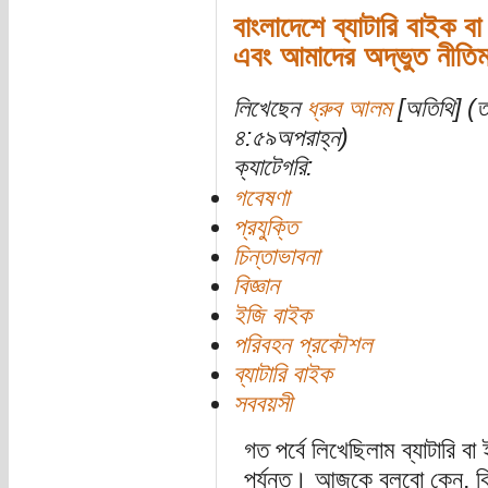
বাংলাদেশে ব্যাটারি বাইক ব
এবং আমাদের অদ্ভুত নীতিমা
লিখেছেন
ধ্রুব আলম
[অতিথি] (ত
৪:৫৯অপরাহ্ন)
ক্যাটেগরি:
গবেষণা
প্রযুক্তি
চিন্তাভাবনা
বিজ্ঞান
ইজি বাইক
পরিবহন প্রকৌশল
ব্যাটারি বাইক
সববয়সী
গত পর্বে লিখেছিলাম ব্যাটারি ব
পর্যন্ত। আজকে বলবো কেন, কি