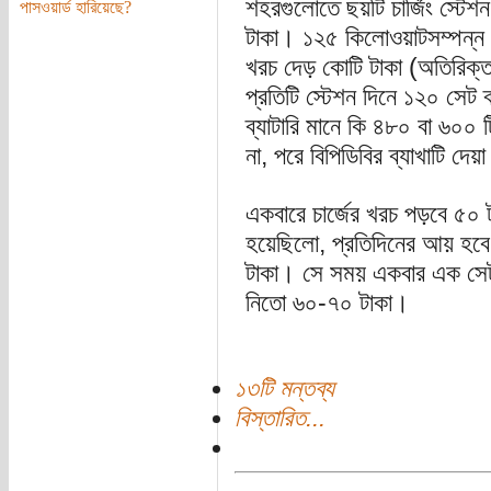
শহরগুলোতে ছয়টি চার্জিং স্টে
পাসওয়ার্ড হারিয়েছে?
টাকা। ১২৫ কিলোওয়াটসম্পন্ন স
খরচ দেড় কোটি টাকা (অতিরিক্
প্রতিটি স্টেশন দিনে ১২০ সেট ব
ব্যাটারি মানে কি ৪৮০ বা ৬০০ ট
না, পরে বিপিডিবির ব্যাখাটি দে
একবারে চার্জের খরচ পড়বে ৫০ 
হয়েছিলো, প্রতিদিনের আয় হব
টাকা। সে সময় একবার এক সেট ব্
নিতো ৬০-৭০ টাকা।
১৩টি মন্তব্য
বিস্তারিত...