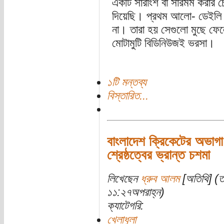
একটি সারাংশ বা সারমর্ম করার চ
দিয়েছি। প্রথম আলো- ডেইলি স
না। তারা হয় সেগুলো মুছে ফেল
মোটামুটি বিডিনিউজই ভরসা।
১টি মন্তব্য
বিস্তারিত...
বাংলাদেশ ক্রিকেটের অভাগা
শ্রেষ্ঠত্বের ভ্রান্ত চশমা
লিখেছেন
ধ্রুব আলম
[অতিথি] (তা
১১:২৭অপরাহ্ন)
ক্যাটেগরি:
খেলাধুলা