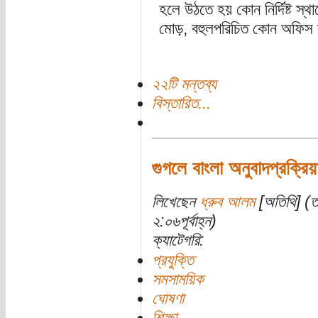
হলে উঠতে হয় কোন নির্দিষ্ট স্
মোড়, বহুলপরিচিত কোন অফিস ব
২২টি মন্তব্য
বিস্তারিত...
গুগলে বাংলা অনুবাদপ্রক্র
লিখেছেন
ধ্রুব আলম
[অতিথি] (ত
২:০৬পূর্বাহ্ন)
ক্যাটেগরি:
প্রযুক্তি
সমসাময়িক
ঘোষণা
শিক্ষা