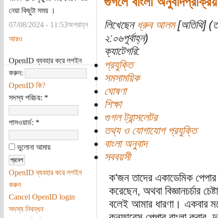
গুগলে বাংলা অনুবাদপ্রক্র
নেয়া কিছুটা সময় ।
লিখেছেন
ধ্রুব আলম
[অতিথি] (ত
07/08/2024 - 11:53অপরাহ্ন
২:০৬পূর্বাহ্ন)
আরও
ক্যাটেগরি:
OpenID ব্যবহার করে লগইন
প্রযুক্তি
করুন:
সমসাময়িক
OpenID কি?
ঘোষণা
সদস্য পরিচয়:
*
শিক্ষা
গুগল ট্রান্সলেটর
পাসওয়ার্ড:
*
তথ্য ও যোগাযোগ প্রযুক্তি
বাংলা অনুবাদ
ভুলোনা আমায়
সববয়সী
OpenID ব্যবহার করে লগইন
ক'জন তাদের একাডেমিক পেপার বা
করুন
করেছেন, অথবা বিজ্ঞানচর্চার চে
Cancel OpenID login
বলেই আমার ধারণা। একবার মন
সদস্য নিবন্ধন
কনফারেন্স পেপার বাংলা করার, 