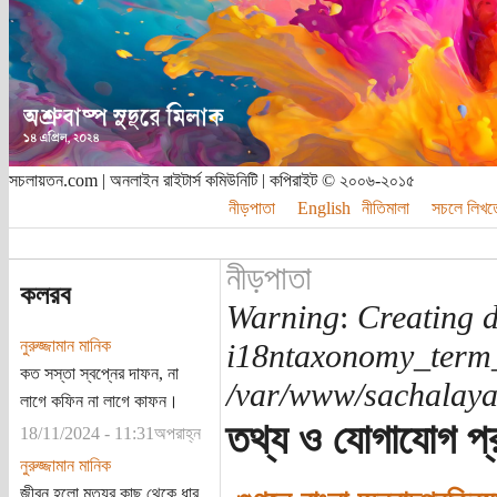
সচলায়তন.com | অনলাইন রাইটার্স কমিউনিটি | কপিরাইট © ২০০৬-২০১৫
নীড়পাতা
English
নীতিমালা
সচলে লিখত
নীড়পাতা
কলরব
Warning
:
Creating d
নুরুজ্জামান মানিক
i18ntaxonomy_term
কত সস্তা স্বপ্নের দাফন, না
/var/www/sachalayat
লাগে কফিন না লাগে কাফন।
তথ্য ও যোগাযোগ প্র
18/11/2024 - 11:31অপরাহ্ন
নুরুজ্জামান মানিক
জীবন হলো মৃত্যুর কাছ থেকে ধার