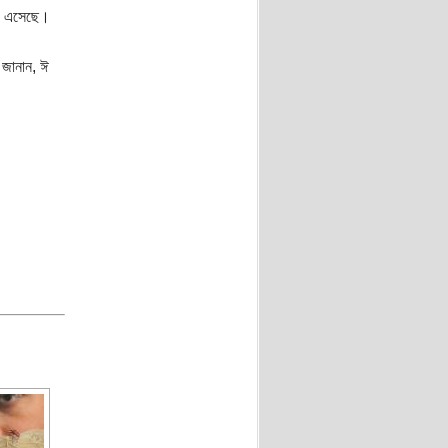
য়ে এসেছে।
 জানান, ঈ