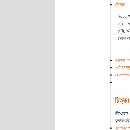
সিনেমা
২০০১ সা
ভার। সম
দেবী, অভ
ভেসে আ
কর্ণজয় এর
৩টি মন্তব্
বিস্তারিত.
চিত্রন
লিখেছেন
ক্যাটেগরি:
ব্লগরব্লগ