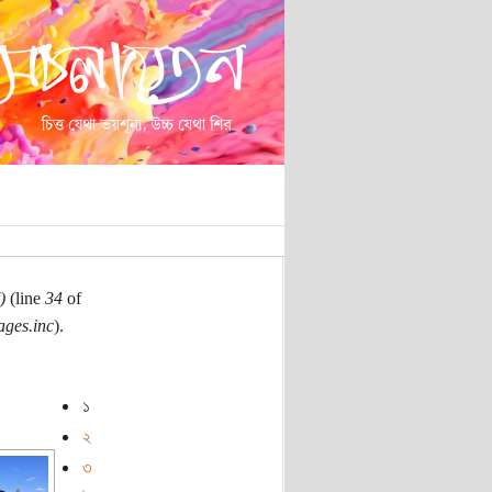
)
(line
34
of
ages.inc
).
১
২
৩