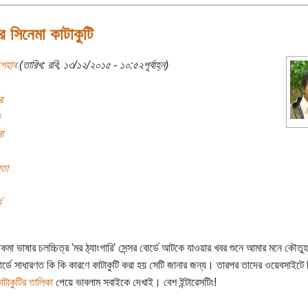
 সিনেমা কাটাকুটি
শেহাব
(তারিখ: রবি, ১৩/১২/২০১৫ - ১০:৫২পূর্বাহ্ন)
র
া
নতা
ড
াকমা ভাষার চলচ্চিত্র 'মর ঠ্যাংগারি' সেন্সর বোর্ডে আটকে যাওয়ার খবর শুনে আমার মনে কৌত
বোর্ডে সাধারণত কি কি কারণে কাটাকুটি করা হয় সেটি জানার জন্য। তারপর তাদের ওয়েবসাইটে
াটাকুটির তালিকা
পেয়ে ভাবলাম সবাইকে দেখাই। বেশ ইন্টারেসটিং!