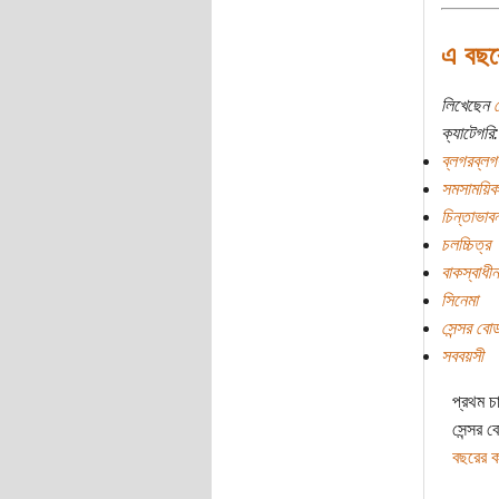
এ বছরে
লিখেছেন
ক্যাটেগরি:
ব্লগরব্লগ
সমসাময়িক
চিন্তাভাবন
চলচ্চিত্র
বাকস্বাধী
সিনেমা
সেন্সর বোর্
সববয়সী
প্রথম চ
সেন্সর 
বছরের ক