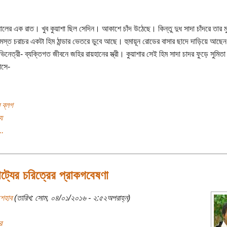
লের এক রাত। খুব কুয়াশা ছিল সেদিন। আকাশে চাঁদ উঠেছে। কিন্তু দুধ সাদা চাঁদরে তার ম
স্ত চরাচর একটা হিম ঠান্ডার ভেতরে ডুবে আছে। হুমায়ূন রোডের বাসার ছাদে দাড়িয়ে আছেন 
িনেত্রী- ব্যক্তিগত জীবনে জহির রায়হানের স্ত্রী। কুয়াশার সেই হিম সাদা চাদর ফুড়ে সুমিতা
সে-
 ব্লগ
য
..
াট্যের চরিত্রের প্রাকগবেষণা
শেহাব
(তারিখ: সোম, ০৪/০১/২০১৬ - ২:৫২অপরাহ্ন)
র