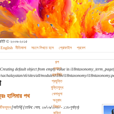
পিরাইট © ২০০৬-২০১৫
English
নীতিমালা
সচলে লিখতে হলে
প্রোফাইল
প্রবেশ
গল্প
ভ্রমণ
Creating default object from empty value
in
i18ntaxonomy_term_page(
রাজনীতি
sachalayatan/s6/sites/all/modules/i18n/i18ntaxonomy/i18ntaxonomy.p
া
প্রযুক্তি
মুক্তিযুদ্ধ
খেলাধুলা
ত্রঃ হালিমার পথ
অনুবাদ
বিজ্ঞান
ীবনযুদ্ধ
[অতিথি] (তারিখ: সোম, ২৮/০৯/২০২০ - ১:৪৮পূর্বাহ্ন)
কবিতা