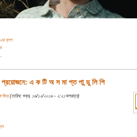
 এর ব্লগ
য
..
প্রয়োজনে: এ ক টি অ স মা প্ত পা ন্ডু লি পি
র্ণজয়
(তারিখ: শুক্র, ১৬/১২/২০১৬ - ২:২১অপরাহ্ন)
ান