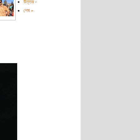
উত্তর ›
শেষ »