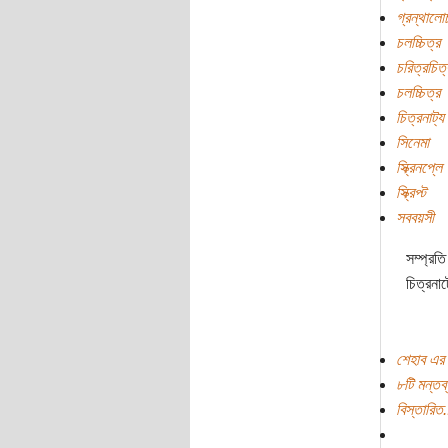
গ্রন্থালো
চলচ্চিত্র
চরিত্রচিত্
চলচ্চিত্র
চিত্রনাট্য
সিনেমা
স্ক্রিনপ্লে
স্ক্রিপ্ট
সববয়সী
সম্প্রতি
চিত্রনা
শেহাব এর 
৮টি মন্তব্
বিস্তারিত.