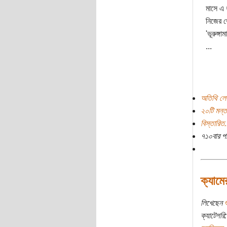
মাসে এ 
নিজের ভ
'ভূরুঙ্
...
অতিথি লে
২০টি মন্ত
বিস্তারিত.
৭১০বার প
ক্যাম
লিখেছেন
শ
ক্যাটেগরি: