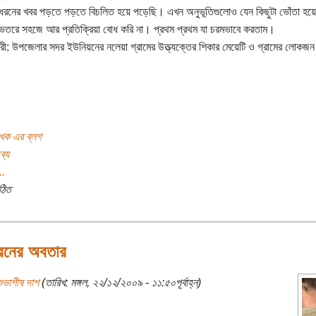
ধরনের খবর পড়তে পড়তে বিচলিত হয়ে পড়েছি। এখন অনুভূতিগুলোও যেন কিছুটা ভোঁতা হ
েতরে সহজে আর প্রতিক্রিয়া বোধ করি না। প্রথম প্রথম যা চরমভাবে করতাম।
গামারী: উপজেলার সদর ইউনিয়নের নলেয়া গ্রামের উত্ত্যক্তের শিকার মেয়েটি ও গ্রামের লোকজন
খক এর ব্লগ
ব্য
..
ঠিত
েরনের অবতার
ুভাশীষ দাশ
(তারিখ: মঙ্গল, ২২/১২/২০০৯ - ১১:৫০পূর্বাহ্ন)