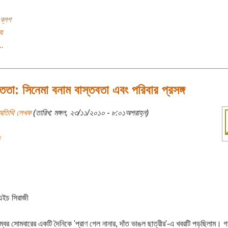
ব্লগ
য
..
ক্ততা: সিনেমা বনাম বাস্তবতা এবং পরিবার প্রসঙ্গ
অতিথি লেখক
(তারিখ: মঙ্গল, ২৩/১১/২০১০ - ৮:০১অপরাহ্ন)
এইচ সিরাজী
্বর সোমবারের একটি দৈনিকে 'প্রাণ গেল নানার, দাঁত ভাঙল ছাত্রীর'-এ খবরটি পড়ছিলাম।