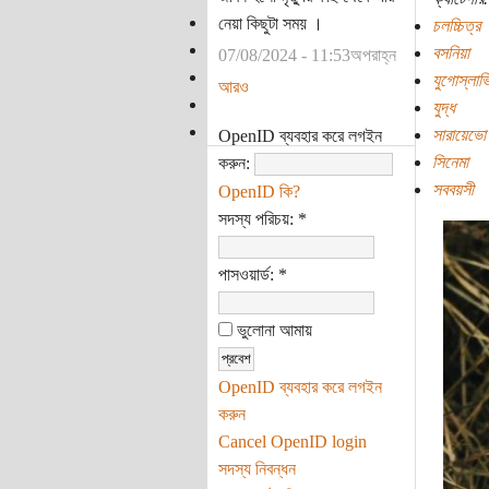
নেয়া কিছুটা সময় ।
চলচ্চিত্র
বসনিয়া
07/08/2024 - 11:53অপরাহ্ন
যুগোস্লাভ
আরও
যুদ্ধ
সারায়েভো
OpenID ব্যবহার করে লগইন
সিনেমা
করুন:
সববয়সী
OpenID কি?
সদস্য পরিচয়:
*
পাসওয়ার্ড:
*
ভুলোনা আমায়
OpenID ব্যবহার করে লগইন
করুন
Cancel OpenID login
সদস্য নিবন্ধন