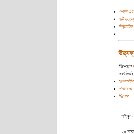
শেহাব এর 
৭টি মন্তব্
বিস্তারিত.
উত্ত্য
লিখেছেন
ক্যাটেগরি:
সমসাময়িক
বাস্তবতা
সিনেমা
মাইনুল 
২০ নভেম