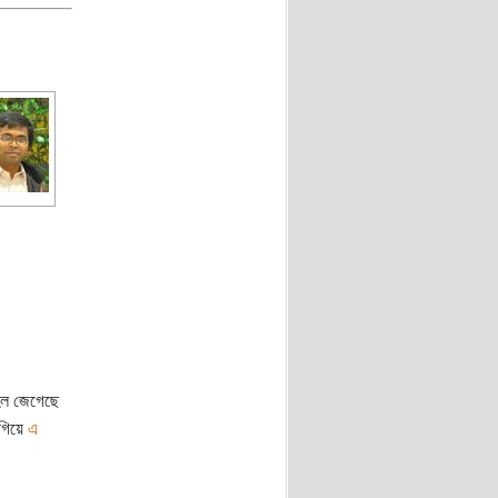
ুহল জেগেছে
 গিয়ে
এ