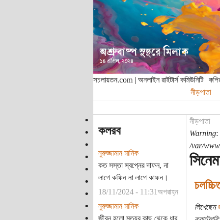
সচলায়তন.com | অনলাইন রাইটার্স কমিউনিটি | ক
নীড়পাতা
নীড়পাতা
কলরব
Warning
:
/var/www/
নুরুজ্জামান মানিক
সিনেম
কত সস্তা স্বপ্নের দাফন, না
লাগে কফিন না লাগে কাফন।
চলচ্চি
18/11/2024 - 11:31অপরাহ্ন
নুরুজ্জামান মানিক
লিখেছেন
জ
জীবন হলো মৃত্যুর কাছ থেকে ধার
ক্যাটেগরি: