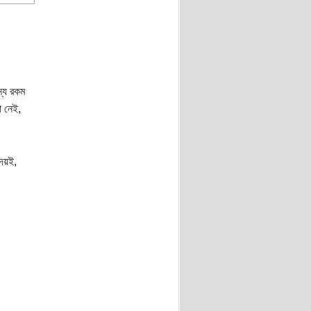
্য রকম
ো নেই,
দেয়ই,