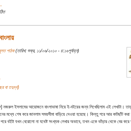
..
ঠিত
াংলায়
মূলত পাঠক
(তারিখ: শুক্র, ১১/০৬/২০১০ - ৪:১৬পূর্বাহ্ন)
র বা তদুর্দ্ধ)
y] নজরুল ইসলামের আয়োজনে বাংলাভাষা নিয়ে ই-বইয়ের জন্য লিখেছিলাম এই লেখাটা। তাড়
ের মধ্যে শেষ করে জানলাম সময়সীমা বাড়িয়ে দেওয়া হয়েছে। কিন্তু পরে আর কাটছাঁট করা 
পরে বইটা যখন বেরোলো না যথেষ্ট সংখ্যক লেখার অভাবে, তখন একে ভাঁড়ার থেকে বের কর