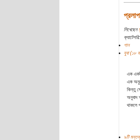
প্রলা
লিখেছেন
ক্যাটেগরি:
গান
যুবা (১৮ বছ
এক একট
এক অনুচ
কিন্তু 
অনুবাদ 
থাকলে গ
৯টি মন্তব্