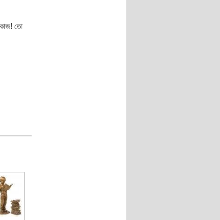
া কাজ! তো