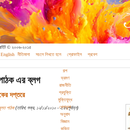
পিরাইট © ২০০৬-২০১৫
English
নীতিমালা
সচলে লিখতে হলে
প্রোফাইল
প্রবেশ
গল্প
পাঠক এর ব্লগ
ভ্রমণ
রাজনীতি
প্রযুক্তি
কের দপ্তরে
মুক্তিযুদ্ধ
খেলাধুলা
মূলত পাঠক
(তারিখ: শুক্র, ১২/১১/২০১০ - ২:৫৮পূর্বাহ্ন)
অনুবাদ
বিজ্ঞান
কবিতা