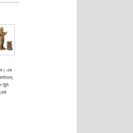
রকম। এক
স্টাতাম,
হিন্দি
 কেউ