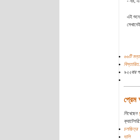
- নাঃ, 
এই শুনে
সেখানেই
৬৬টি মন্ত
বিস্তারিত.
৯২২বার প
প্রেম
লিখেছেন
ক্যাটেগরি:
চলচ্চিত্র
দালি