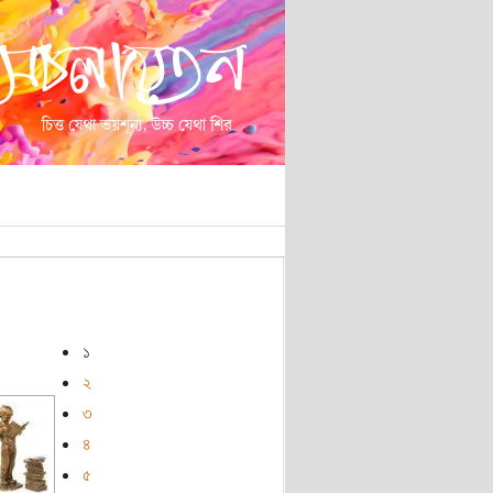
১
২
৩
৪
৫