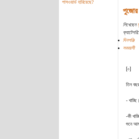
পাসওয়ার্ড হারিয়েছে?
পুজোর
লিখেছেন
ক্যাটেগরি:
দিনপঞ্জি
সববয়সী
[০]
তিন বছর
- খাচ্ছি
-কী খাচ
শুনে আ