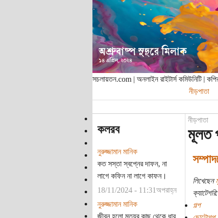
সচলায়তন.com | অনলাইন রাইটার্স কমিউনিটি | ক
নীড়পাতা
নীড়পাতা
কলরব
মূলত 
নুরুজ্জামান মানিক
সম্পাদ
কত সস্তা স্বপ্নের দাফন, না
লাগে কফিন না লাগে কাফন।
লিখেছেন
18/11/2024 - 11:31অপরাহ্ন
ক্যাটেগরি:
নুরুজ্জামান মানিক
গল্প
জীবন হলো মৃত্যুর কাছ থেকে ধার
ছোটোগল্প