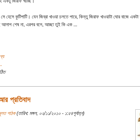
এই একটু জিরাফ খাচ্ছি।
 সে হেসে কুটিপাটি। যেন জিব্রা খাওয়া চলতে পারে, কিন্তু জিরাফ খাওয়াটা ঘোর বাজে একট
 আলাপ শেষ না, এরপর বলে, আচ্ছা তুই কি এক ...
ব্য
..
ঠিত
 আর প্রতিবাদ
মূলত পাঠক
(তারিখ: মঙ্গল, ০২/১১/২০১০ - ১:৫৪পূর্বাহ্ন)