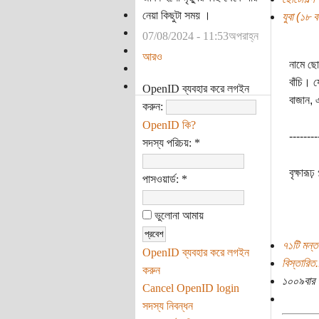
নেয়া কিছুটা সময় ।
যুবা (১৮ বছ
07/08/2024 - 11:53অপরাহ্ন
আরও
নামে ছো
বাঁচি। য
OpenID ব্যবহার করে লগইন
বাজান, 
করুন:
OpenID কি?
--------
সদস্য পরিচয়:
*
বৃক্ষার
পাসওয়ার্ড:
*
ভুলোনা আমায়
৭১টি মন্ত
OpenID ব্যবহার করে লগইন
বিস্তারিত.
করুন
১০০৯বার 
Cancel OpenID login
সদস্য নিবন্ধন