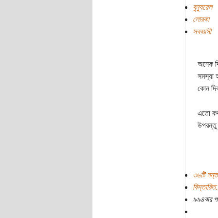
বুন্যুয়েল
লোরকা
সববয়সী
অনেক দ
সমস্যা 
কোন দিক
এতো কথা
উপরন্তু
৩৬টি মন্ত
বিস্তারিত.
৯৯৪বার প