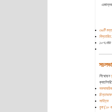
একান্নব
৩৬টি মন্ত
বিস্তারিত.
১০৭১বার 
সচলভাষ
লিখেছেন
ক্যাটেগরি:
সমসাময়িক
চিন্তাভাবন
সাহিত্য
যুবা (১৮ বছ