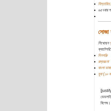
বিস্তারিত.
৬৫৭বার প
সোজা ব
লিখেছেন
ক্যাটেগরি:
দিনপঞ্জি
রম্যরচনা
বাংলা ভাষা
যুবা (১৮ বছ
[justif
ডেডলাইন
বিশেষ। 