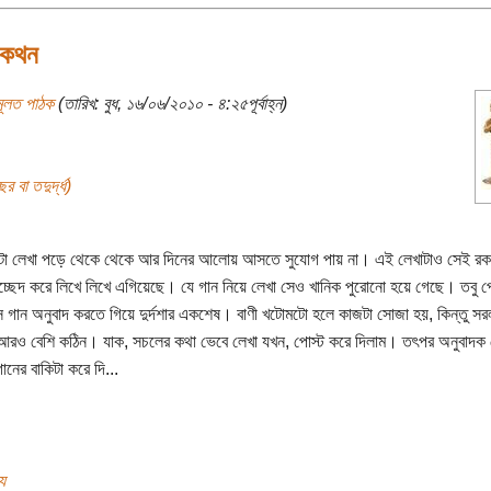
পকথন
মূলত পাঠক
(তারিখ: বুধ, ১৬/০৬/২০১০ - ৪:২৫পূর্বাহ্ন)
র বা তদুর্দ্ধ)
া লেখা পড়ে থেকে থেকে আর দিনের আলোয় আসতে সুযোগ পায় না। এই লেখাটাও সেই 
্ছেদ করে লিখে লিখে এগিয়েছে। যে গান নিয়ে লেখা সেও খানিক পুরোনো হয়ে গেছে। তবু পো
সে গান অনুবাদ করতে গিয়ে দুর্দশার একশেষ। বাণী খটোমটো হলে কাজটা সোজা হয়, কিন্তু সরল 
আরও বেশি কঠিন। যাক, সচলের কথা ভেবে লেখা যখন, পোস্ট করে দিলাম। তৎপর অনুবাদক
ানের বাকিটা করে দি...
য