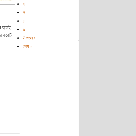
৬
৭
৮
া হলেই
৯
র বারোটা
উত্তর ›
শেষ »
.