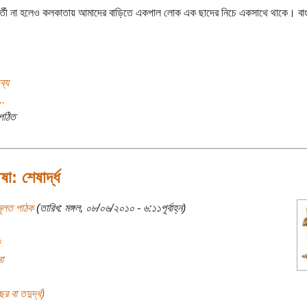
র্তী না হলেও কলকাতায় আমাদের বাড়িতে একপাল লোক এক ছাদের নিচে একসাথে থাকে। বাং
ব্য
..
পঠিত
া: শেষার্দ্ধ
মূলত পাঠক
(তারিখ: মঙ্গল, ০৮/০৬/২০১০ - ৬:১১পূর্বাহ্ন)
া
র বা তদুর্দ্ধ)