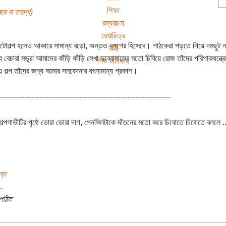
শিক্ষা
র বা তদুর্দ্ধ)
রম্যরচনা
রেখাচিত্র
টোগল্প হলেও আকারে সামান্য বড়ো, অন্তত ব্লগের হিসেবে। পাঠকেরা পড়তে গিয়ে দমছুট ন
নারী
ে বেচারা মডুরা আমাদের কাঁড়ি কাঁড়ি লেখা দুব্বোঘাসের মতো চিবিয়ে রোজ তাঁদের পরিপাকযন্ত্রে
শিশু অধিকার
এ গল্প তাঁদের জন্য আমার সমবেদনার যৎসামান্য প্রকাশ।
--------------------------------------------------------------------
ূঢ় গল্পগাভীটির পৃষ্ঠে ডোরা ডোরা দাগ, পেনসিলটাকে দাঁতনের মতো করে চিবোতে চিবোতে বললে ..
ব্য
..
পঠিত