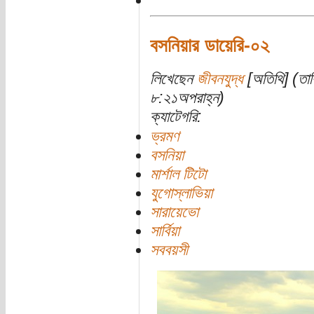
বসনিয়ার ডায়েরি-০২
লিখেছেন
জীবনযুদ্ধ
[অতিথি] (তার
৮:২১অপরাহ্ন)
ক্যাটেগরি:
ভ্রমণ
বসনিয়া
মার্শাল টিটো
যুগোস্লাভিয়া
সারায়েভো
সার্বিয়া
সববয়সী