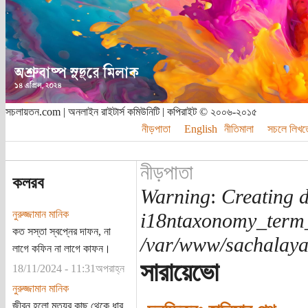
সচলায়তন.com | অনলাইন রাইটার্স কমিউনিটি | কপিরাইট © ২০০৬-২০১৫
নীড়পাতা
English
নীতিমালা
সচলে লিখত
নীড়পাতা
কলরব
Warning
:
Creating d
নুরুজ্জামান মানিক
i18ntaxonomy_term
কত সস্তা স্বপ্নের দাফন, না
/var/www/sachalayat
লাগে কফিন না লাগে কাফন।
সারায়েভো
18/11/2024 - 11:31অপরাহ্ন
নুরুজ্জামান মানিক
জীবন হলো মৃত্যুর কাছ থেকে ধার