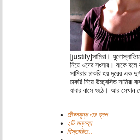
[justify]সামিরা। যুগোস্লাভি
নিয়ে ওদের সংসার। যাকে বলে
সামিরার চাকরি হয় দূরের এক দু
চাকরি নিয়ে উচ্ছ্বসিত সামিরা ব
যাবার বাসে ওঠে। আর সেখান থ
জীবনযুদ্ধ এর ব্লগ
২টি মন্তব্য
বিস্তারিত...