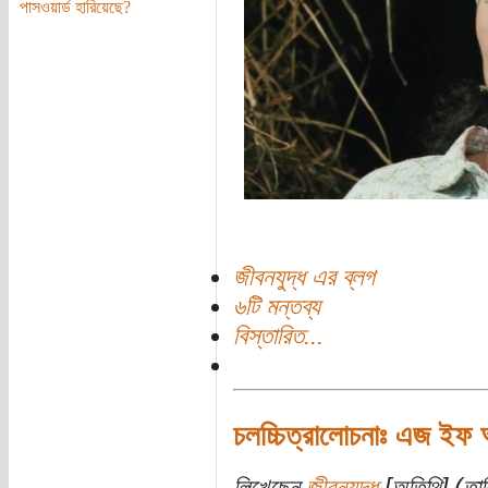
পাসওয়ার্ড হারিয়েছে?
জীবনযুদ্ধ এর ব্লগ
৬টি মন্তব্য
বিস্তারিত...
চলচ্চিত্রালোচনাঃ এজ ইফ
লিখেছেন
জীবনযুদ্ধ
[অতিথি] (তা