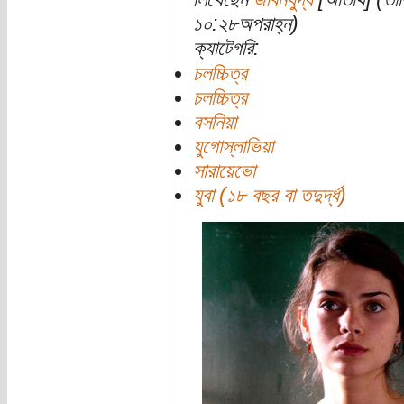
১০:২৮অপরাহ্ন)
ক্যাটেগরি:
চলচ্চিত্র
চলচ্চিত্র
বসনিয়া
যুগোস্লাভিয়া
সারায়েভো
যুবা (১৮ বছর বা তদুর্দ্ধ)