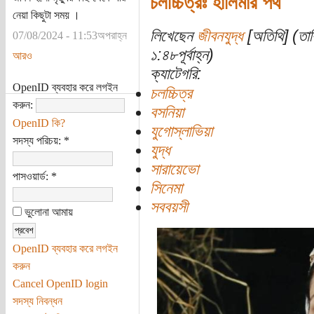
চলচ্চিত্রঃ হালিমার পথ
নেয়া কিছুটা সময় ।
লিখেছেন
জীবনযুদ্ধ
[অতিথি] (তা
07/08/2024 - 11:53অপরাহ্ন
১:৪৮পূর্বাহ্ন)
আরও
ক্যাটেগরি:
OpenID ব্যবহার করে লগইন
চলচ্চিত্র
করুন:
বসনিয়া
OpenID কি?
যুগোস্লাভিয়া
সদস্য পরিচয়:
*
যুদ্ধ
সারায়েভো
পাসওয়ার্ড:
*
সিনেমা
সববয়সী
ভুলোনা আমায়
OpenID ব্যবহার করে লগইন
করুন
Cancel OpenID login
সদস্য নিবন্ধন