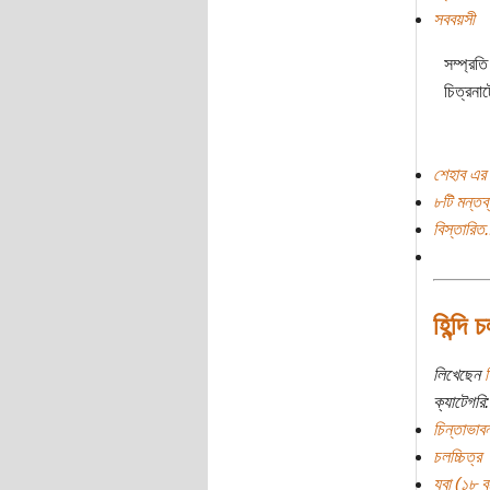
সববয়সী
সম্প্রতি
চিত্রনা
শেহাব এর 
৮টি মন্তব্
বিস্তারিত.
হিন্দি
লিখেছেন
হ
ক্যাটেগরি:
চিন্তাভাবন
চলচ্চিত্র
যুবা (১৮ বছ