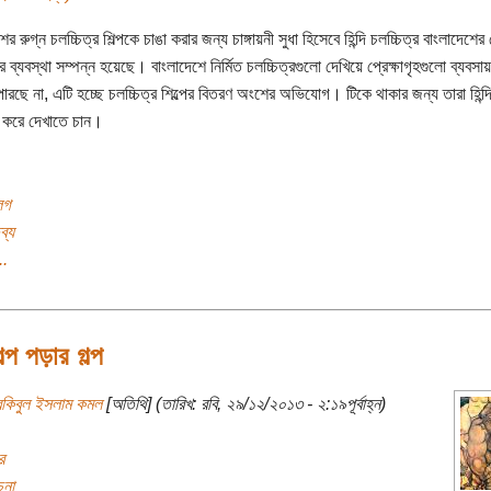
ের রুগ্ন চলচ্চিত্র শিল্পকে চাঙা করার জন্য চাঙ্গায়নী সুধা হিসেবে হিন্দি চলচ্চিত্র বাংলাদেশের প
ের ব্যবস্থা সম্পন্ন হয়েছে। বাংলাদেশে নির্মিত চলচ্চিত্রগুলো দেখিয়ে প্রেক্ষাগৃহগুলো ব্যবসা
ারছে না, এটি হচ্ছে চলচ্চিত্র শিল্পের বিতরণ অংশের অভিযোগ। টিকে থাকার জন্য তারা হিন্দি
 করে দেখাতে চান।
লগ
ব্য
..
্প পড়ার গল্প
রকিবুল ইসলাম কমল
[অতিথি] (তারিখ: রবি, ২৯/১২/২০১৩ - ২:১৯পূর্বাহ্ন)
র
চনা