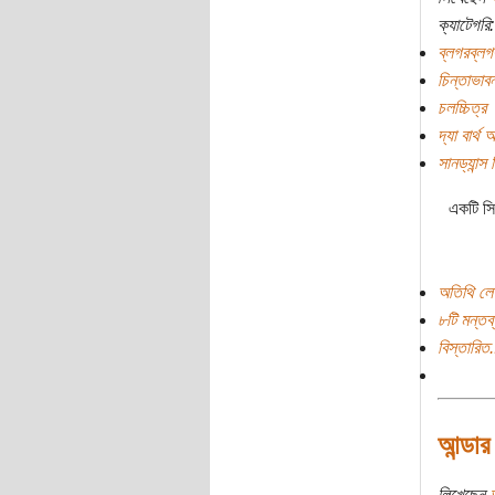
ক্যাটেগরি:
ব্লগরব্লগ
চিন্তাভাবন
চলচ্চিত্র
দ্যা বার্
সানড্যান্স
একটি সি
অতিথি লে
৮টি মন্তব্
বিস্তারিত.
আন্ডার
লিখেছেন