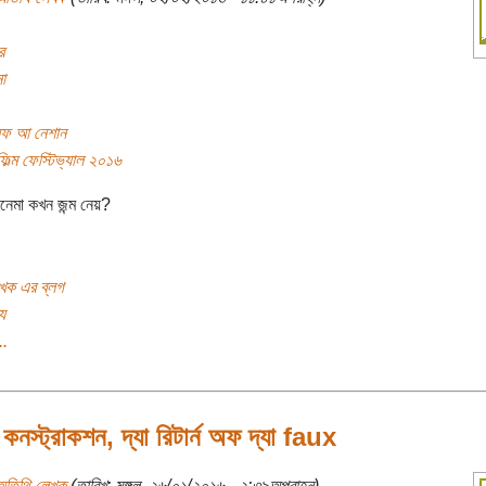
র
া
থ অফ আ নেশান
 ফিল্ম ফেস্টিভ্যাল ২০১৬
নেমা কখন জন্ম নেয়?
খক এর ব্লগ
য
..
 কনস্ট্রাকশন, দ্যা রিটার্ন অফ দ্যা faux
অতিথি লেখক
(তারিখ: মঙ্গল, ২৬/০১/২০১৬ - ২:৩৯অপরাহ্ন)