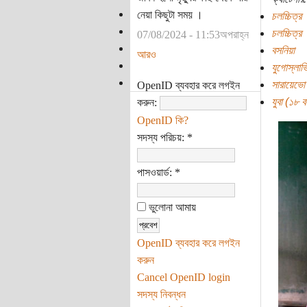
নেয়া কিছুটা সময় ।
চলচ্চিত্র
চলচ্চিত্র
07/08/2024 - 11:53অপরাহ্ন
বসনিয়া
আরও
যুগোস্লাভ
সারায়েভো
OpenID ব্যবহার করে লগইন
যুবা (১৮ বছ
করুন:
OpenID কি?
সদস্য পরিচয়:
*
পাসওয়ার্ড:
*
ভুলোনা আমায়
OpenID ব্যবহার করে লগইন
করুন
Cancel OpenID login
সদস্য নিবন্ধন