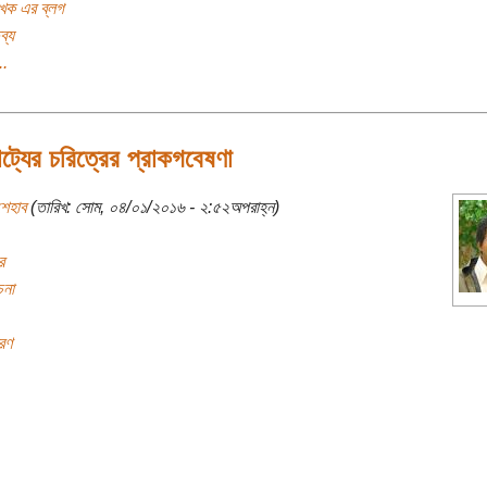
খক এর ব্লগ
ব্য
..
াট্যের চরিত্রের প্রাকগবেষণা
শেহাব
(তারিখ: সোম, ০৪/০১/২০১৬ - ২:৫২অপরাহ্ন)
র
চনা
রণ