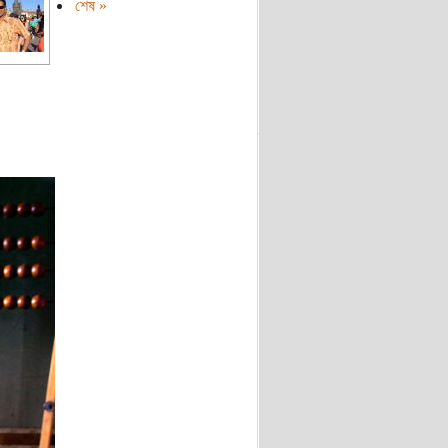
শেষ »