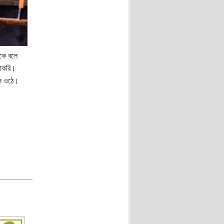
কে বলে
চাকরি।
সে ওঠে।