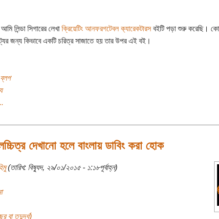
 আমি লিন্ডা সিগারের লেখা
ক্রিয়েটিং আনফরগটেবল ক‌্যারেকটারস
বইটি পড়া শুরু করেছি। কো
ট্যের জন্য কিভাবে একটি চরিত্র সাজাতে হয় তার উপর এই বই।
ব্লগ
য
..
 চলচ্চিত্র দেখানো হলে বাংলায় ডাবিং করা হোক
িমু
(তারিখ: বিষ্যুদ, ২৯/০১/২০১৫ - ১:১৮পূর্বাহ্ন)
া
র বা তদুর্দ্ধ)