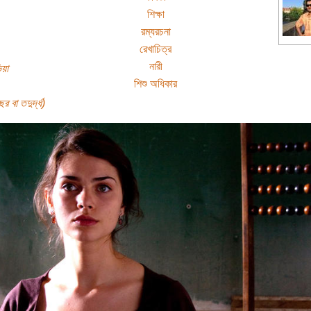
শিক্ষা
রম্যরচনা
রেখাচিত্র
নারী
িয়া
শিশু অধিকার
র বা তদুর্দ্ধ)