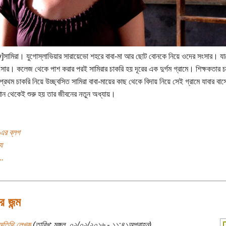
y]সামিরা। যুগোস্লাভিয়ার সারায়েভো শহরে বাবা-মা আর ছোট বোনকে নিয়ে ওদের সংসার। যা
ংসার। কলেজ থেকে পাশ করার পরই সামিরার চাকরি হয় দূরের এক দুর্গম গ্রামে। শিক্ষকতার 
প্রথম চাকরি নিয়ে উচ্ছ্বসিত সামিরা বাবা-মায়ের কাছ থেকে বিদায় নিয়ে সেই গ্রামে যাবার বা
ন থেকেই শুরু হয় তার জীবনের নতুন অধ্যায়।
 এর ব্লগ
য
..
র জন্ম
অতিথি লেখক
(তারিখ: মঙ্গল, ০২/০২/২০১৬ - ১১:৪১অপরাহ্ন)