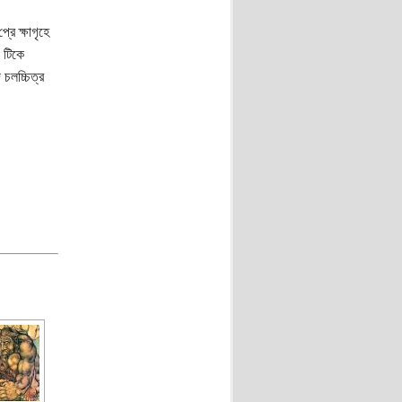
্রে ক্ষাগৃহে
য় টিকে
 চলচ্চিত্র