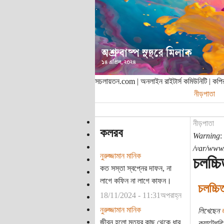
সচলায়তন.com | অনলাইন রাইটার্স কমিউনিটি | ক
নীড়পাতা
নীড়পাতা
কলরব
Warning
:
/var/www/
নুরুজ্জামান মানিক
চলচ্চি
কত সস্তা স্বপ্নের দাফন, না
লাগে কফিন না লাগে কাফন।
চলচ্চ
18/11/2024 - 11:31অপরাহ্ন
নুরুজ্জামান মানিক
লিখেছেন
জ
জীবন হলো মৃত্যুর কাছ থেকে ধার
ক্যাটেগরি: