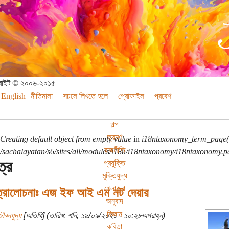
পিরাইট © ২০০৬-২০১৫
English
নীতিমালা
সচলে লিখতে হলে
প্রোফাইল
প্রবেশ
গল্প
ভ্রমণ
Creating default object from empty value
in
i18ntaxonomy_term_page(
রাজনীতি
sachalayatan/s6/sites/all/modules/i18n/i18ntaxonomy/i18ntaxonomy.p
ত্র
প্রযুক্তি
মুক্তিযুদ্ধ
খেলাধুলা
িত্রালোচনাঃ এজ ইফ আই এম নট দেয়ার
অনুবাদ
বিজ্ঞান
ীবনযুদ্ধ
[অতিথি] (তারিখ: শনি, ১৯/০৯/২০২০ - ১০:২৮অপরাহ্ন)
কবিতা