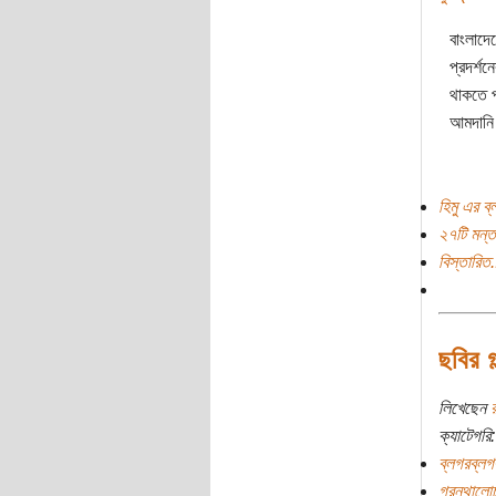
বাংলাদেশ
প্রদর্শন
থাকতে প
আমদানি
হিমু এর ব্
২৭টি মন্ত
বিস্তারিত.
ছবির গল
লিখেছেন
ক্যাটেগরি:
ব্লগরব্লগ
গ্রন্থালো