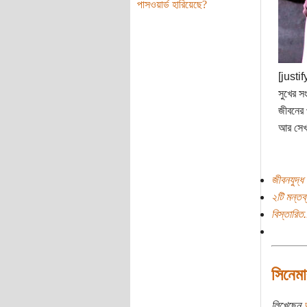
পাসওয়ার্ড হারিয়েছে?
[justif
সুখের স
জীবনের 
আর সেখা
জীবনযুদ্ধ
২টি মন্তব্
বিস্তারিত.
সিনেমা
লিখেছেন