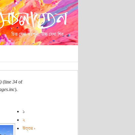
)
(line
34
of
ages.inc
).
১
২
উত্তর ›