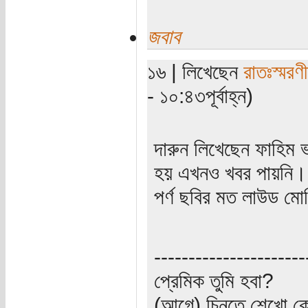
জবাব
১৬ | লিখেছেন
রাতঃস্মরণ
- ১০:৪৩পূর্বাহ্ন)
দারুন লিখেছেন ফাহিম 
হয় এখনও খবর পায়নি। 
পর্ণ ছবির মত লাউড মো
----------------------
প্রেমিক তুমি হবা?
(আগে) চিনতে শেখো কো