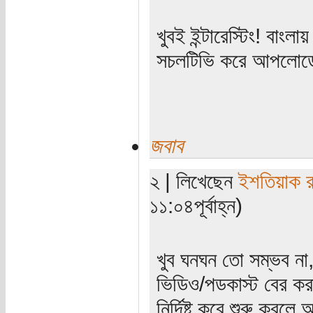
খুবই ইন্টারেস্টিং! বাং
সচলটিভি করে আপলোডের
জবাব
২ | লিখেছেন
ইশতিয়াক 
১১:০৪পূর্বাহ্ন)
খুব ঘনঘন তো সম্ভব না,
ভিডিও/পডকাস্ট বের করা
নির্দিষ্ট করে শুরু কর