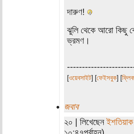
দারুণ!
ঝুলি থেকে আরো কিছু ব
ভ্রমণ।
----------------------
[
ওয়েবসাইট
] [
ফেইসবুক
] [
ফ্লি
জবাব
২০ | লিখেছেন
ইশতিয়াক
১০:৪৭পূর্বাহ্ন)