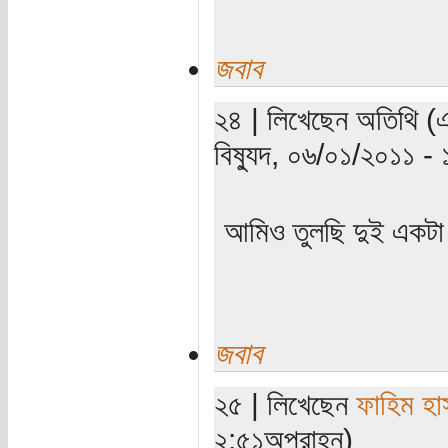
জবাব
২৪ | লিখেছেন অতিথি (এক
বিষ্যুদ, ০৬/০১/২০১১ - ১১
আমিও তুলছি দুই একটা 
জবাব
২৫ | লিখেছেন
ফাহিম হা
২:৫১অপরাহ্ন)