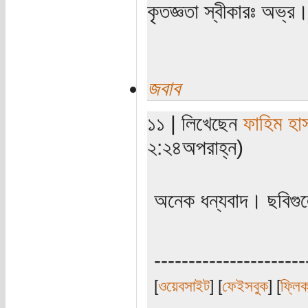
কৃতজ্ঞতা স্বীকারঃ অভ্র
জবাব
১১ | লিখেছেন
ফাহিম হা
২:২৪অপরাহ্ন)
অনেক ধন্যবাদ। ছবিগু
----------------------
[
ওয়েবসাইট
] [
ফেইসবুক
] [
ফ্লি