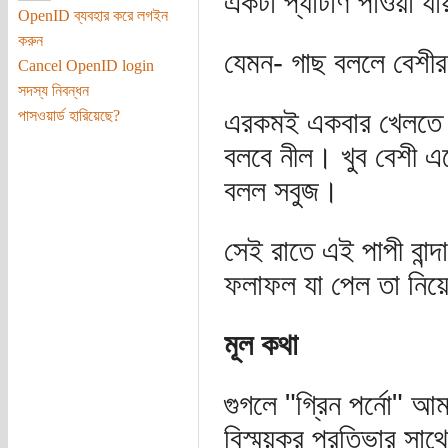
একটা প্যাটার্ণ পাওয়া য
OpenID ব্যবহার করে লগইন
করুন
যেমন- গাছ বললে বেশীর
Cancel OpenID login
সদস্য নিবন্ধন
এরকমই একবার খেলতে খ
পাসওয়ার্ড হারিয়েছে?
বলবে নীল। খুব বেশী 
বলল সবুজ।
সেই রাতে এই পাপী বান্দ
ফলাফল যা পেল তা নিয়
মূল কথা
গুগলে "গ্রিন পর্নো" 
বিস্ময়কর প্রতিভার সাথে