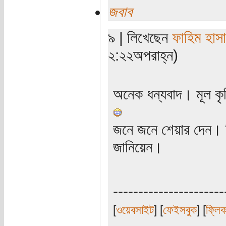
জবাব
৯ | লিখেছেন
ফাহিম হাস
২:২২অপরাহ্ন)
অনেক ধন্যবাদ। মূল কৃ
জনে জনে শেয়ার দেন। শি
জানিয়েন।
----------------------
[
ওয়েবসাইট
] [
ফেইসবুক
] [
ফ্লি