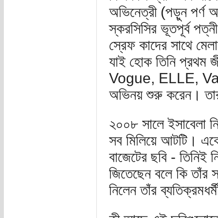
অভিনেত্রী (পড়ুন পর্ণ অভ
স্করসিসির ভূতপূর্ব পত্
স্রেফ কাদের সাথে মেলা
যাই হোক তিনি প্রথম জ
Vogue, ELLE, Vanity
অভিনয় শুরু করেন। তা
২০০৮ সালে ইসাবেলা নির
সব মিলিয়ে আটটি। একেবার
বাজেটের ছবি - তিনিই নি
জিতেছেন বলে কি তাঁর
নিলেন তাঁর ব্যতিক্রমধর্