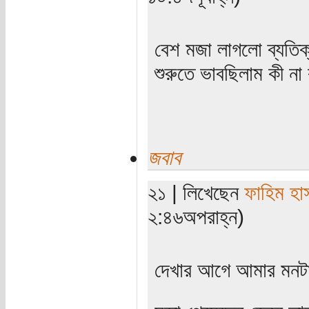
বেশ মজা লাগলো ব্যতিক
শুরুতে ভাবছিলাম কী না
জবাব
২১ | লিখেছেন
ফাহিম হা
২:৪৬অপরাহ্ন)
দেখার আগে আমার মনটাও