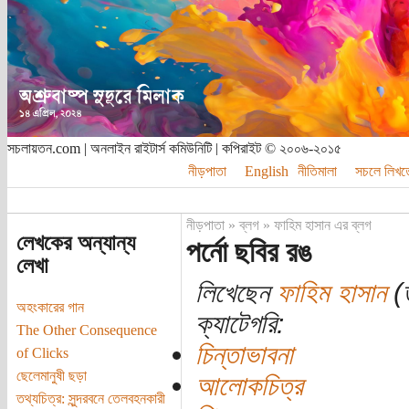
সচলায়তন.com | অনলাইন রাইটার্স কমিউনিটি | কপিরাইট © ২০০৬-২০১৫
নীড়পাতা
English
নীতিমালা
সচলে লিখত
নীড়পাতা
»
ব্লগ
»
ফাহিম হাসান এর ব্লগ
লেখকের অন্যান্য
পর্নো ছবির রঙ
লেখা
লিখেছেন
ফাহিম হাসান
(ত
অহংকারের গান
ক্যাটেগরি:
The Other Consequence
চিন্তাভাবনা
of Clicks
ছেলেমানুষী ছড়া
আলোকচিত্র
তথ্যচিত্র: সুন্দরবনে তেলবহনকারী