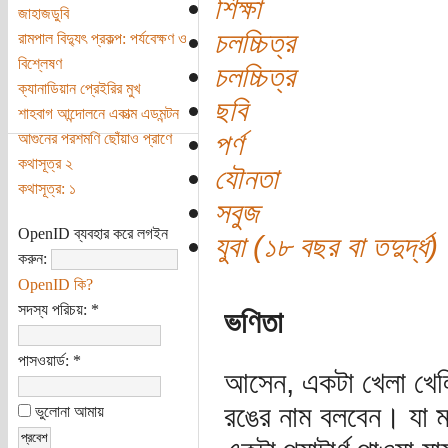
শিক্ষা
জাহাজডুবি
চলচ্চিত্র
রামপাল বিদ্যুৎ প্রকল্প: পর্যবেক্ষণ ও
বিশ্লেষণ
চলচ্চিত্র
ক্যানাডিয়ান প্রেইরির মুখ
ছবি
শাহবাগ আন্দোলনে একাত্ম এডমন্টন
পর্ণ
আগুনের পরশমণি ছোঁয়াও প্রাণে
কথাসূত্র ২
যৌনতা
কথাসূত্র: ১
সবুজ
OpenID ব্যবহার করে লগইন
যুবা (১৮ বছর বা তদুর্দ্ধ)
করুন:
OpenID কি?
সদস্য পরিচয়:
*
ভণিতা
পাসওয়ার্ড:
*
আসেন, একটা খেলা খেল
রঙের নাম বলবেন। যা ম
ভুলোনা আমায়