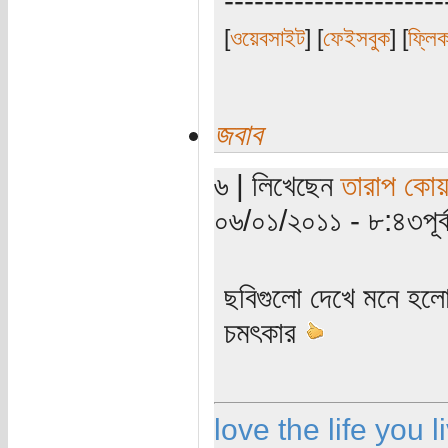
[
ওয়েবসাইট
] [
ফেইসবুক
] [
ফ্লি
জবাব
৬ | লিখেছেন
তারাপ কোয়
০৬/০১/২০১১ - ৮:৪৩পূর্ব
ছবিগুলো দেখে মনে হল
চমৎকার
love the life you l