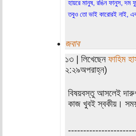
হায়রে মানুষ, রঙিন ফানুস, দম ফ
তবুও তো ভাই কারোরই নাই, একট
জবাব
১৩ | লিখেছেন
ফাহিম হা
২:২৯অপরাহ্ন)
বিষয়বস্তু আসলেই দার
কাজ খুবই স্বকীয়। সম
----------------------