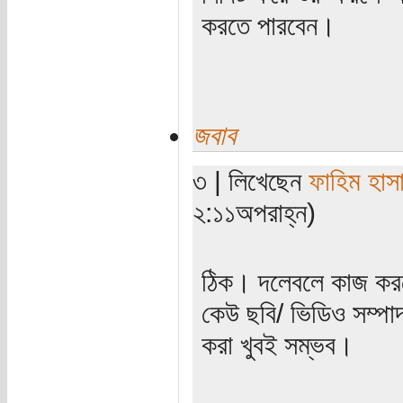
করতে পারবেন।
জবাব
৩ | লিখেছেন
ফাহিম হাস
২:১১অপরাহ্ন)
ঠিক। দলেবলে কাজ করল
কেউ ছবি/ ভিডিও সম্পা
করা খুবই সম্ভব।