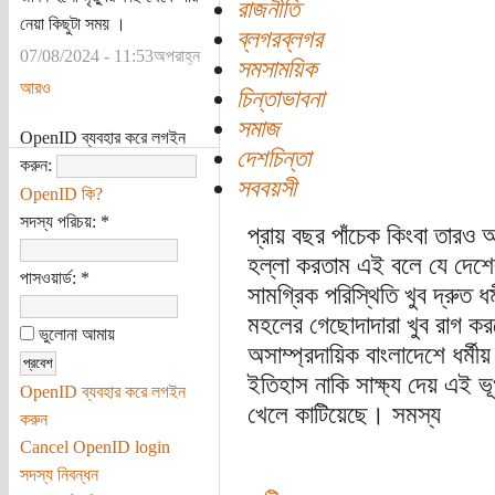
রাজনীতি
নেয়া কিছুটা সময় ।
ব্লগরব্লগর
07/08/2024 - 11:53অপরাহ্ন
সমসাময়িক
আরও
চিন্তাভাবনা
সমাজ
OpenID ব্যবহার করে লগইন
দেশচিন্তা
করুন:
সববয়সী
OpenID কি?
সদস্য পরিচয়:
*
প্রায় বছর পাঁচেক কিংবা তার
হল্লা করতাম এই বলে যে দেশের 
পাসওয়ার্ড:
*
সামগ্রিক পরিস্থিতি খুব দ্রুত
মহলের গেছোদাদারা খুব রাগ 
ভুলোনা আমায়
অসাম্প্রদায়িক বাংলাদেশে ধর্
ইতিহাস নাকি সাক্ষ্য দেয় এই ভ
OpenID ব্যবহার করে লগইন
খেলে কাটিয়েছে। সমস্য
করুন
Cancel OpenID login
সদস্য নিবন্ধন