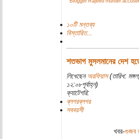
Blogger Rajeeb murder accused
১০টি মন্তব্য
বিস্তারিত...
শতভাগ মুসলমানের দেশ হতে
লিখেছেন
অরফিয়াস
(তারিখ: মঙ্গ
১২:০৮পূর্বাহ্ন)
ক্যাটেগরি:
ব্লগরব্লগর
সববয়সী
খবর-
গুজব র