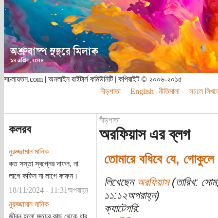
সচলায়তন.com | অনলাইন রাইটার্স কমিউনিটি | কপিরাইট © ২০০৬-২০১৫
নীড়পাতা
English
নীতিমালা
সচলে লিখত
নীড়পাতা
কলরব
অরফিয়াস এর ব্লগ
নুরুজ্জামান মানিক
তোমারে বধিবে যে, গোকুলে 
কত সস্তা স্বপ্নের দাফন, না
লাগে কফিন না লাগে কাফন।
লিখেছেন
অরফিয়াস
(তারিখ: সোম
18/11/2024 - 11:31অপরাহ্ন
১১:১২অপরাহ্ন)
নুরুজ্জামান মানিক
ক্যাটেগরি:
জীবন হলো মৃত্যুর কাছ থেকে ধার