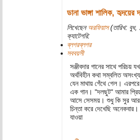
ডানা ভাঙ্গা শালিক, হৃদয়ের 
লিখেছেন
অরফিয়াস
(তারিখ: বুধ, 
ক্যাটেগরি:
ব্লগরব্লগর
সববয়সী
সঞ্জীবদার গানের সাথে পরিচয়
অর্থবিহীন কথা সম্বলিত অসংখ্য
যেন মাথায় গেঁথে গেল। এরপরে 
এক গান। "দলছুট" আমার প্রিয়
আসে সেসময়। শুধু কি সুর আর 
চিন্তা করে দেখেছি অনেকবার। মা
যাওয়া