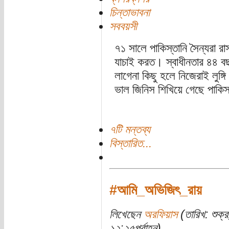
চিন্তাভাবনা
সববয়সী
৭১ সালে পাকিস্তানি সৈন্যরা রাস্ত
যাচাই করত। স্বাধীনতার ৪৪ ব
লাগেনা কিছু হলে নিজেরাই লুঙ্
ভাল জিনিস শিখিয়ে গেছে পাকি
৭টি মন্তব্য
বিস্তারিত...
#আমি_অভিজিৎ_রায়
লিখেছেন
অরফিয়াস
(তারিখ: শুক্
১২:২৫পূর্বাহ্ন)