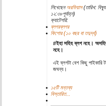
লিখেছেন
অরফিয়াস
(তারিখ: বিষ্
১২:৩৮পূর্বাহ্ন)
ক্যাটেগরি:
ব্লগরব্লগর
কিশোর (১০ বছর বা তদুর্দ্ধ)
#ইহা সহিহ ব্লগ নহে। অসহিহ 
নহে।
এই ব্লগটা বেশ কিছু পাইকারি ট
জঘন্য।
১৫টি মন্তব্য
বিস্তারিত...