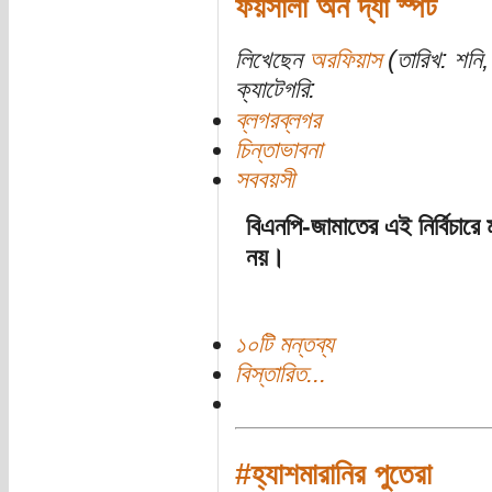
ফয়সালা অন দ্যা স্পট
লিখেছেন
অরফিয়াস
(তারিখ: শনি, 
ক্যাটেগরি:
ব্লগরব্লগর
চিন্তাভাবনা
সববয়সী
বিএনপি-জামাতের এই নির্বিচারে 
নয়।
১০টি মন্তব্য
বিস্তারিত...
#হ্যাশমারানির পুতেরা