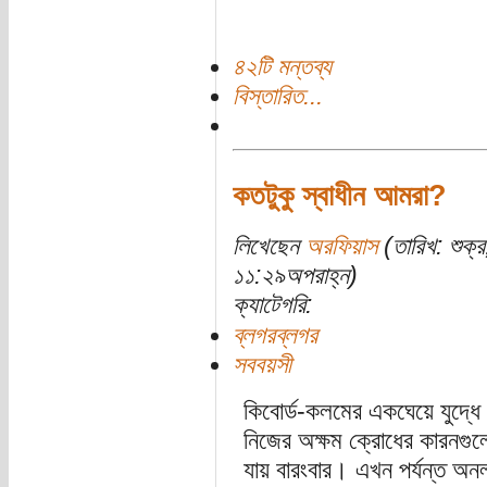
৪২টি মন্তব্য
বিস্তারিত...
কতটুকু স্বাধীন আমরা?
লিখেছেন
অরফিয়াস
(তারিখ: শুক্
১১:২৯অপরাহ্ন)
ক্যাটেগরি:
ব্লগরব্লগর
সববয়সী
কিবোর্ড-কলমের একঘেয়ে যুদ্ধে 
নিজের অক্ষম ক্রোধের কারনগুল
যায় বারংবার। এখন পর্যন্ত অন