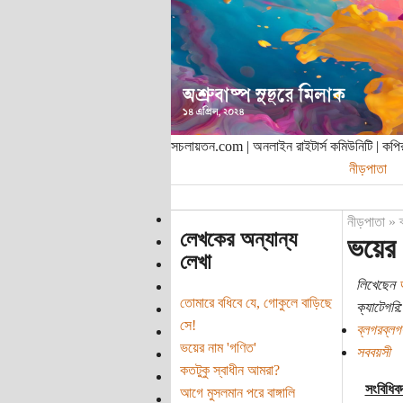
সচলায়তন.com | অনলাইন রাইটার্স কমিউনিটি | ক
নীড়পাতা
নীড়পাতা
»
লেখকের অন্যান্য
ভয়ের 
লেখা
লিখেছেন
তোমারে বধিবে যে, গোকুলে বাড়িছে
ক্যাটেগরি:
সে!
ব্লগরব্লগ
ভয়ের নাম 'গণিত'
সববয়সী
কতটুকু স্বাধীন আমরা?
সংবিধিব
আগে মুসলমান পরে বাঙ্গালি