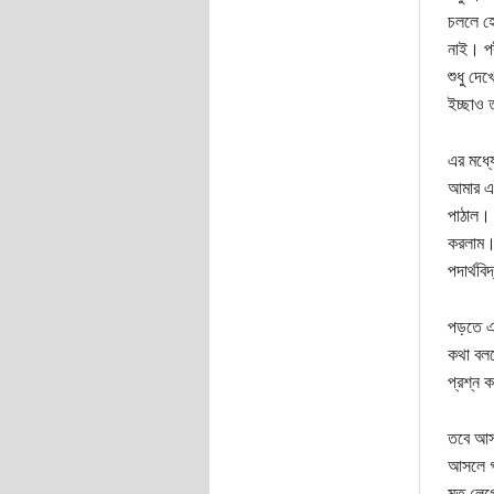
চললে হে
নাই। পর
শুধু দে
ইচ্ছাও 
এর মধ্য
আমার এই
পাঠাল। 
করলাম। 
পদার্থব
পড়তে এস
কথা বলল
প্রশ্ন 
তবে আসল
আসলে গণ
মত লেগে