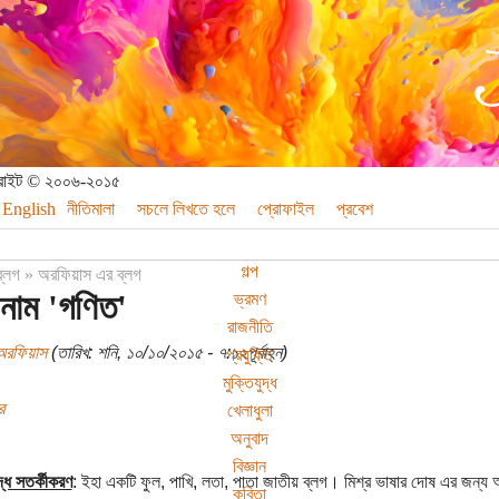
পিরাইট © ২০০৬-২০১৫
English
নীতিমালা
সচলে লিখতে হলে
প্রোফাইল
প্রবেশ
গল্প
ব্লগ
»
অরফিয়াস এর ব্লগ
নাম 'গণিত'
ভ্রমণ
রাজনীতি
অরফিয়াস
(তারিখ: শনি, ১০/১০/২০১৫ - ৭:১২পূর্বাহ্ন)
প্রযুক্তি
মুক্তিযুদ্ধ
র
খেলাধুলা
অনুবাদ
বিজ্ঞান
দ্ধ সতর্কীকরণ
: ইহা একটি ফুল, পাখি, লতা, পাতা জাতীয় ব্লগ। মিশ্র ভাষার দোষ এর জন্য আগ
কবিতা