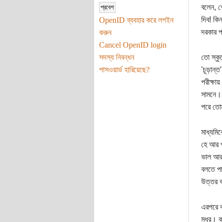
বলেন, শ
দিব! কি
OpenID ব্যবহার করে লগইন
দরকার 
করুন
Cancel OpenID login
সদস্য নিবন্ধন
তো স্কু
পাসওয়ার্ড হারিয়েছে?
'চূড়ান্
পরীক্ষা
সামনে। 
পরে তোম
মাধ্যমি
হে আর প
ভাল আর 
বলতে পা
উত্তর ক
এরপরে ক
মধুর। ক