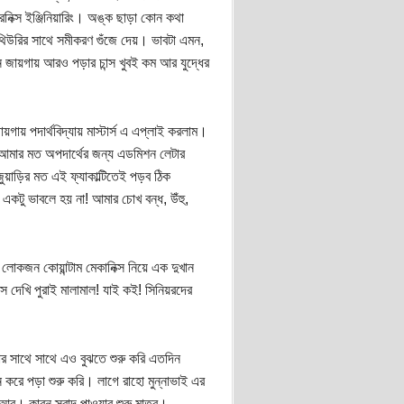
নিক্স ইঞ্জিনিয়ারিং। অঙ্ক ছাড়া কোন কথা
ে থিউরির সাথে সমীকরণ গুঁজে দেয়। ভাবটা এমন,
োন জায়গায় আরও পড়ার চান্স খুবই কম আর যুদ্ধের
গায় পদার্থবিদ্যায় মাস্টার্স এ এপ্লাই করলাম।
েই আমার মত অপদার্থের জন্য এডমিশন লেটার
য়াড়ির মত এই ফ্যাকাল্টিতেই পড়ব ঠিক
 একটু ভাবলে হয় না! আমার চোখ বন্ধ, উঁহু,
লোকজন কোয়ান্টাম মেকানিক্স নিয়ে এক দুখান
েখি পুরাই মালামাল! যাই কই! সিনিয়রদের
 সাথে সাথে এও বুঝতে শুরু করি এতদিন
করে পড়া শুরু করি। লাগে রাহো মুন্নাভাই এর
র। কারন স্বাদ পাওয়ার শুরু মাত্র।