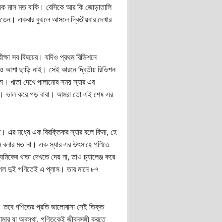
য়েক মাস মত বাকি। বেসিকে আর কি জোড়াতালি
ঝাতেন। একবার বুঝলে আসলে দ্বিতীয়বার দেখার
পরীক্ষা সব বিষয়ের। যদিও প্রথম রিভিশনে
পরেও আশা ছাড়ি নাই। সেই কারনে দ্বিতীয় রিভিশন
বোকা। খাতা দেখে পালানোর সময় স্যার এর
াম। ভাল করে পড় বাবা। আমরা তো এই শেষ এর
। এর মধ্যে এক বিরক্তিকর স্যার বলে কিনা, হে
লে বলার মত না। এক স্যার এর উৎসাহে গণিতে
কের খাতা দেখতে দেয় না, তাও চ্যালেঞ্জ করে
গেল দুই গণিতেই এ প্লাস। তার মানে ৮৭
 তবে গণিতের প্রতি ভালোবাসা সেই তিক্ত
মার যা অবস্থা, গণিতকেই জীবনসঙ্গী করতে