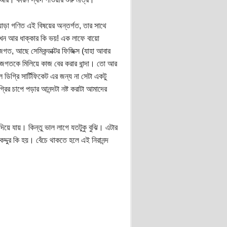
য়াড়া গণিত এই বিষয়ের অন্তর্গত, তার সাথে
ন আর ধাক্কার কি ভয়! এক লাফে বায়ো
জগত, আছে সেমিকন্ডাক্টর ফিজিক্স (যাহা আবার
ন জগতকে মিলিয়ে কাজ বের করার ধান্দা। তো আর
গ্রি সার্টিফিকেট এর জন্য না সেটা একটু
ির চাপে পড়ার আনন্দটা নষ্ট করাটা আমাদের
দিয়ে যায়। কিন্তু ভাল লাগে যতটুকু বুঝি। এটার
্দুর কি হয়। বেঁচে থাকতে হলে এই নিরানন্দ