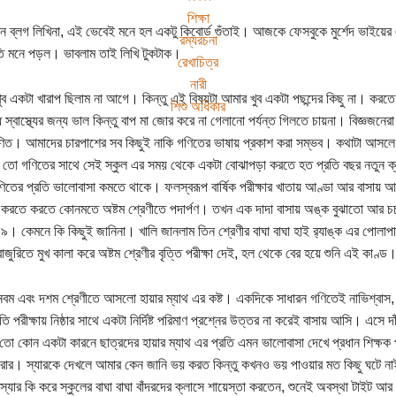
শিক্ষা
 ব্লগ লিখিনা, এই ভেবেই মনে হল একটু কিবোর্ড গুঁতাই। আজকে ফেসবুকে মুর্শেদ ভাইয়ের
রম্যরচনা
মৃতি মনে পড়ল। ভাবলাম তাই লিখি টুকটাক।
রেখাচিত্র
নারী
ুব একটা খারাপ ছিলাম না আগে। কিন্তু এই বিষয়টা আমার খুব একটা পছন্দের কিছু না। কর
শিশু অধিকার
ধ স্বাস্থ্যের জন্য ভাল কিন্তু বাপ মা জোর করে না গেলানো পর্যন্ত গিলতে চায়না। বিজ্ঞজনে
ণিত। আমাদের চারপাশের সব কিছুই নাকি গণিতের ভাষায় প্রকাশ করা সম্ভব। কথাটা আসল
তো গণিতের সাথে সেই স্কুল এর সময় থেকে একটা বোঝাপড়া করতে হত প্রতি বছর নতুন ক্
তের প্রতি ভালোবাসা কমতে থাকে। ফলস্বরূপ বার্ষিক পরীক্ষার খাতায় আণ্ডা আর বাসায় আমার
রতে করতে কোনমতে অষ্টম শ্রেণীতে পদার্পণ। তখন এক দাদা বাসায় অঙ্ক বুঝাতো আর চর্
৯। কেমনে কি কিছুই জানিনা। খালি জানলাম তিন শ্রেণীর বাঘা বাঘা হাই র‍্যাঙ্ক এর পোলাপ
াজুরিতে মুখ কালা করে অষ্টম শ্রেণীর বৃত্তি পরীক্ষা দেই, হল থেকে বের হয়ে শুনি এই কাণ্ড
বম এবং দশম শ্রেণীতে আসলো হায়ার ম্যাথ এর কষ্ট। একদিকে সাধারন গণিতেই নাভিশ্বাস
তি পরীক্ষায় নিষ্ঠার সাথে একটা নির্দিষ্ট পরিমাণ প্রশ্নের উত্তর না করেই বাসায় আসি। এসে
 তো কোন একটা কারনে ছাত্রদের হায়ার ম্যাথ এর প্রতি এমন ভালোবাসা দেখে প্রধান শিক্ষক প
ার। স্যারকে দেখলে আমার কেন জানি ভয় করত কিন্তু কখনও ভয় পাওয়ার মত কিছু ঘটে নাই
 স্যার কি করে স্কুলের বাঘা বাঘা বাঁদরদের ক্লাসে শায়েস্তা করতেন, শুনেই অবস্থা টাইট