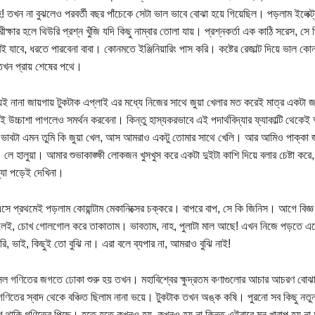
! তখন না বুঝলেও পরবর্তী বছর পাঁচেকে সেটা ভাল ভাবে বোঝা হয়ে গিয়েছিল। পড়লাম ইলেক্ট্র
ীক্ষার হলে থিউরি প্রশ্ন খুঁজি যদি কিছু নাম্বার তোলা যায়। প্রশ্নকর্তা এক কাঠি সরেস, স
খেই যাবে, ধরতে পারবেনা বাবা। কোনমতে ইঞ্জিনিয়ারিং পাস করি। কষ্টের রেজাল্ট দিয়ে ভাল ক
তখন প্রায় শেষের পথে।
েই নানা জায়গায় টুকটাক এপ্লাই এর মধ্যে নিজের সাথে জুয়া খেলার মত করেই মাত্র একটা জায়
 উচ্চাশা পাগলেও সমর্থন করবেনা। কিন্তু হাস্যকরভাবে এই পদার্থবিদ্যার ফ্যাকাল্টি থেক
ভাবটা এমন তুমি কি জুয়া খেল, আস আমরাও একটু তোমার সাথে খেলি। আর আমিও পাক্কা জু
লে হালুয়া। আমার শুভাকাঙ্ক্ষী লোকজন খুসখুস করে একটা দুইটা কাশি দিয়ে বলার চেষ্টা করে,
িদ্যা পড়েই দেখিনা।
ে প্রথমেই পড়লাম কোয়ান্টাম মেকানিক্সের চক্করে। বাপরে বাপ, সে কি জিনিস। আগে বিজ্ঞ 
েই, চোখ গোলগোল করে তাকাতাম। ভাবতাম, নাহ, পুলাটা মাল আছে! এখন নিজে পড়তে এসে দ
করি, ভাই, কিছুই তো বুঝি না। এরা বলে ব্যপার না, আমরাও বুঝি নাই!
 গণিতের জগতে ঢোকা শুরু হয় তখন। মহাবিশ্বের ক্ষুদ্রতম কণাগুলোর আচার আচরণ বোঝার
িতের স্বাদ থেকে বঞ্চিত ছিলাম নানা ভয়ে। টুকটাক তখন অঙ্ক কষি। পুরনো সব কিছু নতুন 
 থাকি গণিতের পিছে। হতে হতে কখনও হয়, কখনও হয় না কিন্তু এইবারে মন খারাপ হয় না আ