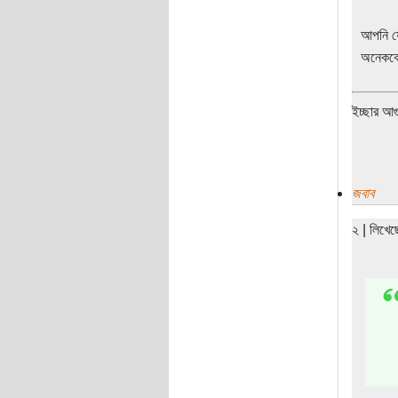
আপনি যে
অনেককে 
ইচ্ছার আগ
জবাব
২ | লিখে