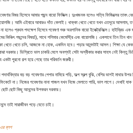
বেষণার বিষয় হিসেবে আমার পছন্দ বায়ো ফিজিক্স। দুঃখজনক হলেও সত্যি ফিজিক্সের তাবৎ বে
ায়োলজি। আমি এইবারে আবারও দাঁত কেলাই। ধাক্কা খেতে খেতে যখন এতদূরে আসলাম, তখ
ে না হলেও প্রথম পদক্ষেপ হিসেবে গবেষণা শুরু অরগানিক বায়ো ইলেক্ট্রনিক্সে। হাইব্রিড এক 
র কিঞ্চিৎ পছন্দের বিষয়!), সাথে পলিমার কেমেস্ট্রি এবং বায়োলজি। একসাথে তিন তিন খা
্কা খেতে খেতে চলি, আজকে না হোক, একদিন হবে। পড়ার আনন্দটাই আসল। শিক্ষা যে কেবল ডি
ঝা দরকার। ডিগ্রিতে ভাল চাকরি মেলে অবশ্যই সেটা অস্বীকার করার সাহস নেই কিন্তু ডিগ্র
ে একটা পুরনো গল্প হয়ে গেছে তার পরিবর্তন জরুরী।
দার্থবিদ্যার বড় বড় গবেষণার পেপার নামিয়ে পড়ি, অল্প স্বল্প বুঝি, বেশির ভাগই মাথার উপর 
্টিফিকেটে না। নিজের গবেষণার নানা পাজল যখন নিজে মেলাতে পারি, ভাল লাগে। দেখাই যাক কদ
ে ছোট ছোট কিছু আনন্দের উপকরন দরকার।
ন্দে তাই সারাজীবন পড়ে যেতে চাই।
এর ব্লগ