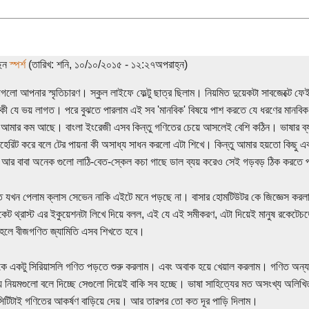
ছেন
স্পর্শ
(তারিখ: শনি, ১০/১০/২০১৫ - ১২:২৭অপরাহ্ন)
গলো আপনার স্মৃতিচারণ। স্কুল লাইফে ফেল্টু ছাত্র ছিলাম। নিয়মিত দুয়েকটা সাবজেক্টে ফ
কী যে ভয় লাগত। পরে বুঝতে পারলাম এই সব 'মানবিক' বিষয়ে পাশ করতে যে ধরণের মানবিক 
আমার কম আছে। বাংলা ইংরেজী এসব কিন্তু গণিতের চেয়ে আসলেই বেশি কঠিন। ভাষার ব্য
হেরিট করে বলে টের পায়না কী অসাধ্য সাধন করলো এটা শিখে। কিন্তু আমার হয়তো কিছু 
া আর বাবা অনেক গুলো লাঠি-বেত-স্কেল কচা গাছে ডাল ব্যয় করেও সেই গড়বড় ঠিক করতে 
 যখন পেলাম ক্লাস সেভেন নাকি এইটে মনে পড়ছে না। বাসার হোমটিউটর কে জিজ্ঞেস করলা
রকেট থ্রাস্ট এর ইকুয়েশনটা লিখে দিয়ে বলল, এই যে এই সমীকরণ, এটা দিয়েই মানুষ রকেটে
হলে বীজগণিত জ্যামিতি এসব শিখতে হবে।
ে একটু সিরিয়াসলি গণিত পড়তে শুরু করলাম। এবং অবাক হয়ে খেয়াল করলাম। গণিত অন্য
ে নিয়মগুলো বলে দিচ্ছে সেগুলো দিয়েই বাকি সব হচ্ছে। ভাষা সাহিত্যের মত অসংখ্য অলিখ
সিটিটাই গণিতের আকর্ষণ বাড়িয়ে দেয়। আর তারপর তো কত দূর পাড়ি দিলাম।