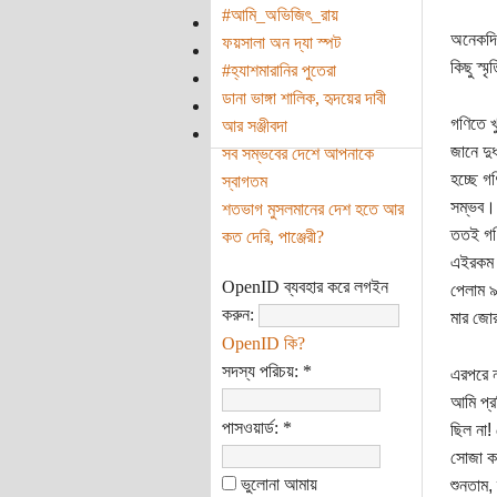
#আমি_অভিজিৎ_রায়
অনেকদিন
ফয়সালা অন দ্যা স্পট
কিছু স্
#হ্যাশমারানির পুতেরা
ডানা ভাঙ্গা শালিক, হৃদয়ের দাবী
গণিতে খ
আর সঞ্জীবদা
জানে দু
সব সম্ভবের দেশে আপনাকে
হচ্ছে গ
স্বাগতম
সম্ভব। 
শতভাগ মুসলমানের দেশ হতে আর
ততই গণি
কত দেরি, পাঞ্জেরী?
এইরকম ক
OpenID ব্যবহার করে লগইন
পেলাম ৯
করুন:
মার জোর
OpenID কি?
সদস্য পরিচয়:
*
এরপরে ন
আমি প্র
পাসওয়ার্ড:
*
ছিল না!
সোজা কর
ভুলোনা আমায়
শুনতাম,