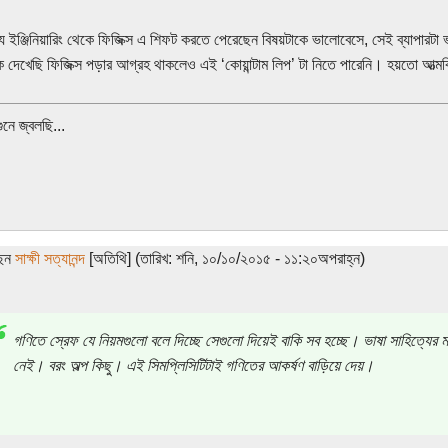
 ইঞ্জিনিয়ারিং থেকে ফিজিক্স এ শিফট করতে পেরেছেন বিষয়টাকে ভালোবেসে, সেই ব্যাপারট
দেখেছি ফিজিক্স পড়ার আগ্রহ থাকলেও এই ‘কোয়ান্টাম লিপ’ টা নিতে পারেনি। হয়তো আত্ম
ুনে জ্বলছি...
ছেন
সাক্ষী সত্যানন্দ
[অতিথি] (তারিখ: শনি, ১০/১০/২০১৫ - ১১:২০অপরাহ্ন)
গণিতে স্রেফ যে নিয়মগুলো বলে দিচ্ছে সেগুলো দিয়েই বাকি সব হচ্ছে। ভাষা সাহিত্যের
নেই। বরং অল্প কিছু। এই সিমপ্লিসিটিটাই গণিতের আকর্ষণ বাড়িয়ে দেয়।