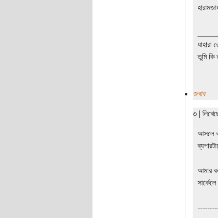
হারামজা
____
যাহারা 
তুমি কি 
জবাব
৩ | লিখে
আসলে কথ
ব্যপার
আমার বন
সার্কেল
--------