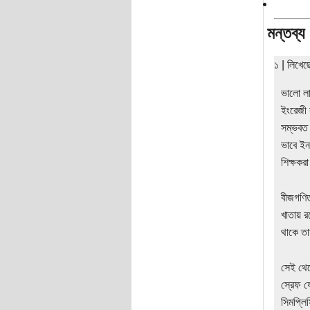
মন্তব্য
১ | লিখে
ভালো লা
ইংরেজী 
সম্ভবত 
ভাবে ইন
শিক্ষকর
বীজগণিত
খাতায় 
থাকে তা
সেই থেক
স্রেফ য
সিমপ্লি