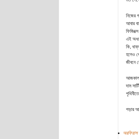
নিজের গ
আবার ব
ফিজিক্স
এই অধমে
কি, ধাক
হলেও বো
জীবনে য
আজকাল প
দাম সার
পৃথিবীত
পড়ার আন
অরফিয়াস 