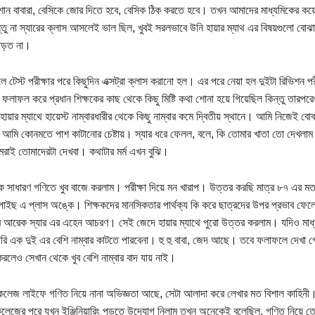
োন বাবারা, বেসিকে জোর দিতে হবে, বেসিক ঠিক করতে হবে। তখন আমাদের মাধ্যমিকের ক
ন্তু না স্যারের ক্লাস আসলেই ভাল ছিল, খুবই সরলভাবে উনি হায়ার ম্যাথ এর বিষয়গুলো বো
পড়ত না।
লে টেস্ট পরীক্ষার পরে কিছুদিন এক্সট্রা ক্লাস করানো হল। এর পরে নেয়া হল দুইটা রিভিশন 
ত' ফলাফল করে প্রধান শিক্ষকের কাছ থেকে কিছু মিষ্টি কথা শোনা হয়ে গিয়েছিল কিন্তু তার
য় হায়ার ম্যাথে হায়েস্ট নাম্বারধারীর থেকে কিছু নাম্বার কমে দ্বিতীয় স্থানে। আমি নিজেই 
আমি কোনমতে পাশ কাটানোর চেষ্টায়। স্যার ধরে ফেলল, বলে, কি তোমার খাতা তো দেখল
রাই তোমাদেরটা দেখবা। কথাটার মর্ম এখন বুঝি।
কে সাধারণ গণিতে খুব বাজে করলাম। পরীক্ষা দিয়ে মন খারাপ। উত্তর করছি মাত্র ৮৭ এর মত
াইছ এ প্লাস অঙ্কে। শিক্ষকদের মানসিকতার পার্থক্য কি করে ছাত্রদের উপর প্রভাব ফে
আরেক স্যার এর এহেন আচরণ। সেই জেদে হায়ার ম্যাথে পুরো উত্তর করলাম। যদিও মাধ্যমি
রি এক দুই এর বেশি নাম্বার কাটতে পারবেনা। হু হু বাবা, জেদ আছে। তবে ফলাফলে দেখা 
রলেও সেখান থেকে খুব বেশি নাম্বার বাদ যায় নাই।
লেজ লাইফে গণিত নিয়ে নানা অভিজ্ঞতা আছে, সেটা আলাদা করে লেখার মত বিশাল কাহিনী।
লেজের পরে যখন ইঞ্জিনিয়ারিং পড়তে উদ্যোগ নিলাম তখন অনেকেই বলেছিল, গণিত নিয়ে তো