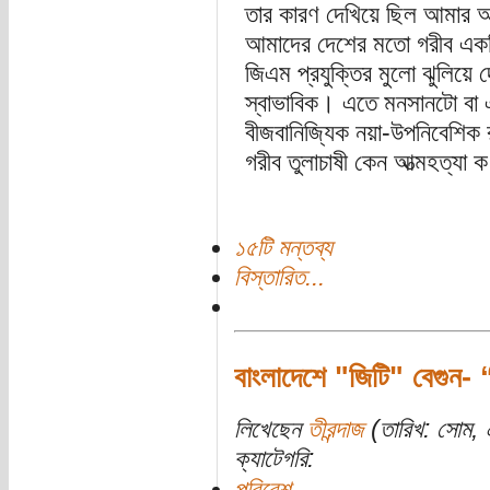
তার কারণ দেখিয়ে ছিল আমার 
আমাদের দেশের মতো গরীব একটি
জিএম প্রযুক্তির মুলো ঝুলিয়ে 
স্বাভাবিক। এতে মনসানটো বা এ
বীজবানিজ্যিক নয়া-উপনিবেশিক 
গরীব তুলাচাষী কেন আত্মহত্যা ক
১৫টি মন্তব্য
বিস্তারিত...
বাংলাদেশে "জিটি" বেগুন- 
লিখেছেন
তীরন্দাজ
(তারিখ: সোম,
ক্যাটেগরি:
পরিবেশ