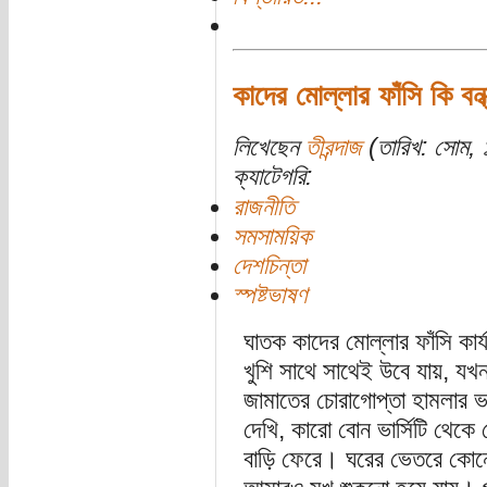
কাদের মোল্লার ফাঁসি কি বন
লিখেছেন
তীরন্দাজ
(তারিখ: সোম, 
ক্যাটেগরি:
রাজনীতি
সমসাময়িক
দেশচিন্তা
স্পষ্টভাষণ
ঘাতক কাদের মোল্লার ফাঁসি কার
খুশি সাথে সাথেই উবে যায়, য
জামাতের চোরাগোপ্তা হামলার 
দেখি, কারো বোন ভার্সিটি থেক
বাড়ি ফেরে। ঘরের ভেতরে কোনো 