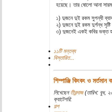
হয়েছে। তার ষোলো আনা সারমর
১) দুজনে দুই রকম সুগন্ধী ব্
২) দুজনে দুই রকম দুর্গন্ধ সৃষ্
৩) দুজনেই একই কবির ভক্ত হ
১১টি মন্তব্য
বিস্তারিত...
শিম্পাঞ্জি কিংকং ও মর্তমান 
লিখেছেন
তীরন্দাজ
(তারিখ: বুধ, ২০
ক্যাটেগরি:
গল্প