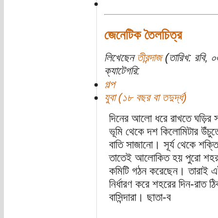
জেনেটিক তৈলচিত্র
লিখেছেন
তীরন্দাজ
(তারিখ: রবি, ০
ক্যাটেগরি:
গল্প
যুবা (১৮ বছর বা তদুর্দ্ধ)
দিনের আলো ধরে রাখতে ঘড়ির 
ভূমি থেকে দশ কিলোমিটার উঁচুত
বাতি সাজানো। সূর্য থেকে শক্ত
তাতেই আলোকিত হয় পুরো শহর। 
কমিটি গঠন করেছেন। তারাই এই
নির্ধারণ করে শহরের দিন-রাত
বাসিন্দারা। ছাতা-ব