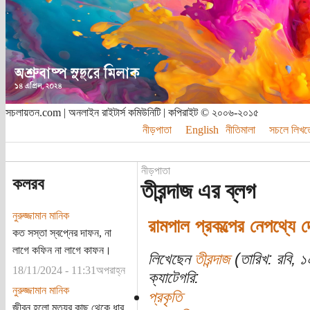
সচলায়তন.com | অনলাইন রাইটার্স কমিউনিটি | কপিরাইট © ২০০৬-২০১৫
নীড়পাতা
English
নীতিমালা
সচলে লিখত
নীড়পাতা
কলরব
তীরন্দাজ এর ব্লগ
নুরুজ্জামান মানিক
রামপাল প্রকল্পের নেপথ্যে 
কত সস্তা স্বপ্নের দাফন, না
লাগে কফিন না লাগে কাফন।
লিখেছেন
তীরন্দাজ
(তারিখ: রবি, 
18/11/2024 - 11:31অপরাহ্ন
ক্যাটেগরি:
নুরুজ্জামান মানিক
প্রকৃতি
জীবন হলো মৃত্যুর কাছ থেকে ধার