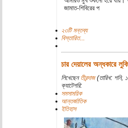
আমারও মুখ শুকনো হয়ে যায়। পা
জামাত-শিবিরের প
২৩টি মন্তব্য
বিস্তারিত...
চার দেয়ালের অন্ধকারে লুক
লিখেছেন
তীরন্দাজ
(তারিখ: শনি, ১
ক্যাটেগরি:
সমসাময়িক
আন্তর্জাতিক
ইতিহাস