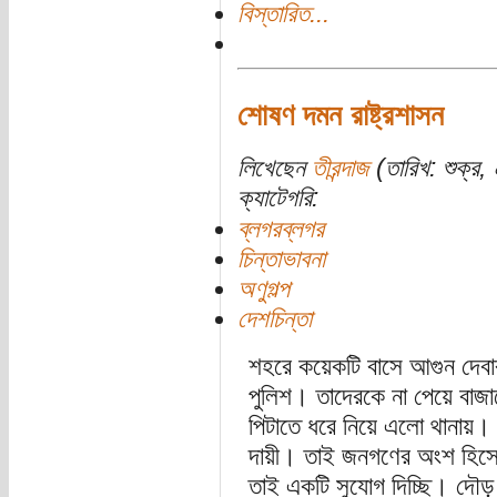
বিস্তারিত...
শোষণ দমন রাষ্ট্রশাসন
লিখেছেন
তীরন্দাজ
(তারিখ: শুক্র
ক্যাটেগরি:
ব্লগরব্লগর
চিন্তাভাবনা
অণুগল্প
দেশচিন্তা
শহরে কয়েকটি বাসে আগুন দেব
পুলিশ। তাদেরকে না পেয়ে বাজা
পিটাতে ধরে নিয়ে এলো থানায়
দায়ী। তাই জনগণের অংশ হিসে
তাই একটি সুযোগ দিচ্ছি। দৌড়