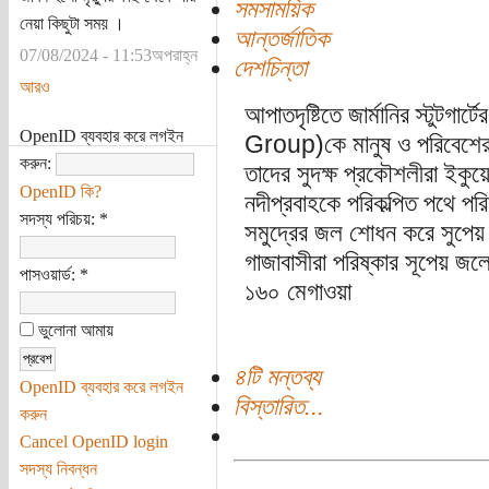
সমসাময়িক
নেয়া কিছুটা সময় ।
আন্তর্জাতিক
07/08/2024 - 11:53অপরাহ্ন
দেশচিন্তা
আরও
আপাতদৃষ্টিতে জার্মানির স্টুটগার
OpenID ব্যবহার করে লগইন
Group)কে মানুষ ও পরিবেশের
করুন:
তাদের সুদক্ষ প্রকৌশলীরা ইকু
OpenID কি?
নদীপ্রবাহকে পরিকল্পিত পথে পরি
সদস্য পরিচয়:
*
সমুদ্রের জল শোধন করে সুপেয় ক
গাজাবাসীরা পরিষ্কার সূপেয় জলে
পাসওয়ার্ড:
*
১৬০ মেগাওয়া
ভুলোনা আমায়
৪টি মন্তব্য
OpenID ব্যবহার করে লগইন
বিস্তারিত...
করুন
Cancel OpenID login
সদস্য নিবন্ধন