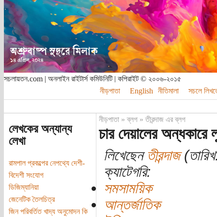
সচলায়তন.com | অনলাইন রাইটার্স কমিউনিটি | কপিরাইট © ২০০৬-২০১৫
নীড়পাতা
English
নীতিমালা
সচলে লিখত
নীড়পাতা
»
ব্লগ
»
তীরন্দাজ এর ব্লগ
লেখকের অন্যান্য
চার দেয়ালের অন্ধকারে ল
লেখা
লিখেছেন
তীরন্দাজ
(তারিখ:
রামপাল প্রকল্পের নেপথ্যে দেশী-
ক্যাটেগরি:
বিদেশী সংযোগ
সমসাময়িক
ডিজিম্যানিয়া
জেনেটিক তৈলচিত্র
আন্তর্জাতিক
জিন পরিবর্তিত খাদ্য অনুমোদন কি