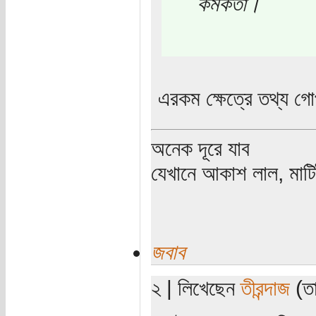
কর্মকর্তা।
এরকম ক্ষেত্রে তথ্য গ
অনেক দূরে যাব
যেখানে আকাশ লাল, মাটিট
জবাব
২ | লিখেছেন
তীরন্দাজ
(তা