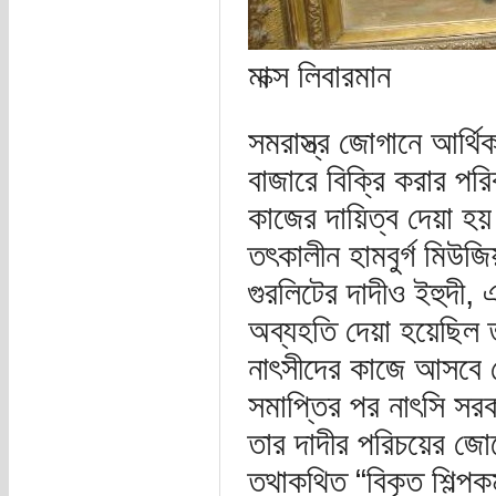
মাক্স লিবারমান
সমরাস্ত্র জোগানে আর্থি
বাজারে বিক্রি করার পর
কাজের দায়িত্ব দেয়া হয়
তৎকালীন হামবুর্গ মিউজি
গুরলিটের দাদীও ইহুদী,
অব্যহতি দেয়া হয়েছিল ত
নাৎসীদের কাজে আসবে ভ
সমাপ্তির পর নাৎসি সর
তার দাদীর পরিচয়ের জোরে
তথাকথিত “বিকৃত শিল্পকর