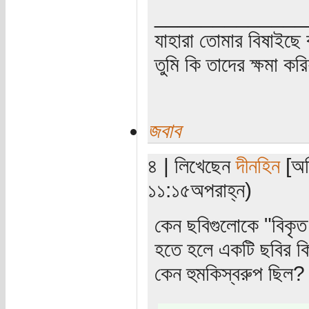
_____________
যাহারা তোমার বিষাইছে 
তুমি কি তাদের ক্ষমা কর
জবাব
৪ | লিখেছেন
দীনহিন
[অত
১১:১৫অপরাহ্ন)
কেন ছবিগুলোকে "বিকৃত শি
হতে হলে একটি ছবির কি
কেন হুমকিস্বরুপ ছিল?