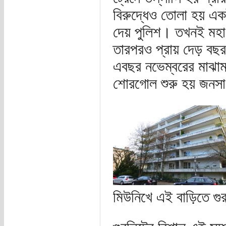
বিরুদ্ধেও তোলা হয় এ
দেয় পুলিশ। তখনই মহা
তারপরও প্রায় দেড় বছর 
এবছর নভেম্বরের মাঝাম
শোরগোল শুরু হয় জনসা
মিউনিখে এই বাড়িতে গুরলি