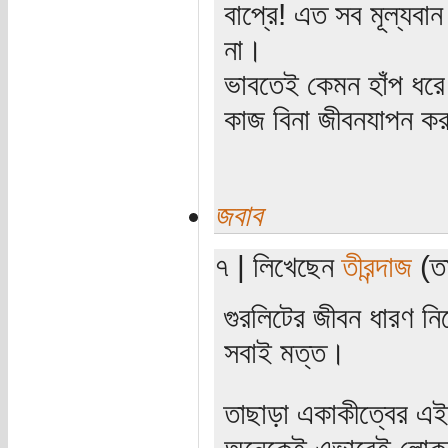
বাপ্রে! এত সব মূল্যবান 
না।
ভাবতেই কেমন হাঁপ ধরে
কাজ বিনা জীবনযাপন ক
জবাব
৭ | লিখেছেন
তীরন্দাজ
(তা
গুরলিটের জীবন ধারণ ন
সবাই মত্ত।
তাছাড়া একাকীত্বের এই
অনেকেই এভাবেই লোকচ