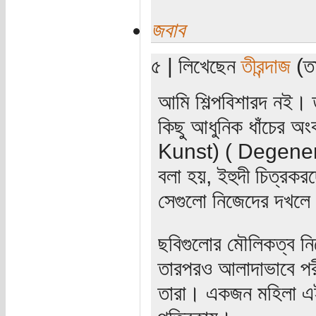
জবাব
৫ | লিখেছেন
তীরন্দাজ
(তা
আমি শিল্পবিশারদ নই। 
কিছু আধুনিক ধাঁচের অ
Kunst) ( Degenerat
বলা হয়, ইহুদী চিত্রকর
সেগুলো নিজেদের দখলে
ছবিগুলোর মৌলিকত্ব নি
তারপরও আলাদাভাবে পরী
তারা। একজন মহিলা এই 