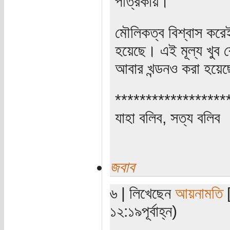
পত্রিকায়।
মৌলিকত্ব বিশ্বাস করেই
হয়েছে। এই মূল্য খুব
আবার খন্ডনও করা হয়ে
******************
যাহা বলিব, সত্য বলিব
জবাব
৬ | লিখেছেন
আয়নামতি
[
১২:১৯পূর্বাহ্ন)