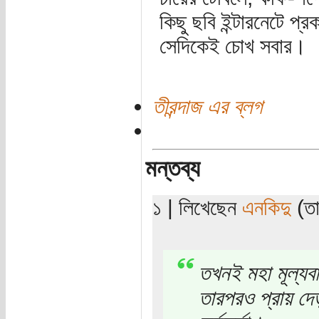
কিছু ছবি ইন্টারনেটে 
সেদিকেই চোখ সবার।
তীরন্দাজ এর ব্লগ
মন্তব্য
১ | লিখেছেন
এনকিদু
(তা
তখনই মহা মূল্য
তারপরও প্রায় দে