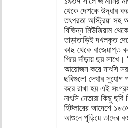
১৯৩৭ সালে জার্মানির ন
থেকে দেশকে উদ্ধার কর
তৎপরতা অস্ট্রিয়া সহ আ
বিভিন্ন মিউজিয়াম থেক
তাড়াতাড়িই দখলকৃত দেশ
কাছ থেকে বাজেয়াপ্ত করা
গিয়ে দাঁড়ায় ছয় লাখে। “
আয়োজন করে নাৎসি সরক
ছবিগুলো দেখার সুযোগ প
করে রাখা হয় এই সংগ্র
নাৎসি নেতারা কিছু ছবি
হিটলারের আদেশে ১৯৩৯ স
আগুনে পুড়িয়ে তাদের ক