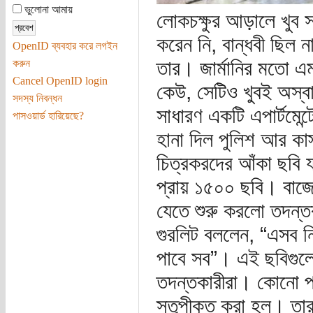
ভুলোনা আমায়
লোকচক্ষুর আড়ালে খুব স
করেন নি, বান্ধবী ছিল 
OpenID ব্যবহার করে লগইন
তার। জার্মানির মতো এ
করুন
Cancel OpenID login
কেউ, সেটিও খুবই অস্
সদস্য নিবন্ধন
সাধারণ একটি এপার্টমেন
পাসওয়ার্ড হারিয়েছে?
হানা দিল পুলিশ আর কা
চিত্রকরদের আঁকা ছবি 
প্রায় ১৫০০ ছবি। বাজে
যেতে শুরু করলো তদন্ত
গুরলিট বললেন, “এসব ন
পাবে সব”। এই ছবিগুলো
তদন্তকারীরা। কোনো পাহ
স্তূপীকৃত করা হল। ত