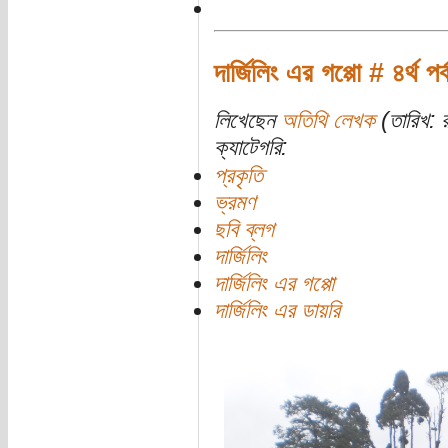
দার্জিলিং এর গপ্পো # ৪র্থ প
লিখেছেন
অতিথি লেখক
(তারিখ: র
ক্যাটেগরি:
প্রকৃতি
ভ্রমণ
ছবি ব্লগ
দার্জিলিং
দার্জিলিং এর গপ্পো
দার্জিলিং এর ডায়রি