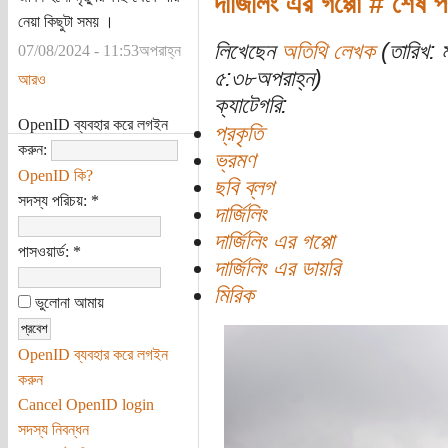
দার্জিলিং এর গপ্পো # শেষ প
নেয়া কিছুটা সময় ।
লিখেছেন
অতিথি লেখক
(তারিখ: 
07/08/2024 - 11:53অপরাহ্ন
৫:৩৮অপরাহ্ন)
আরও
ক্যাটেগরি:
OpenID ব্যবহার করে লগইন
প্রকৃতি
করুন:
ভ্রমণ
OpenID কি?
ছবি ব্লগ
সদস্য পরিচয়:
*
দার্জিলিং
দার্জিলিং এর গপ্পো
পাসওয়ার্ড:
*
দার্জিলিং এর ডায়রি
মিরিক
ভুলোনা আমায়
OpenID ব্যবহার করে লগইন
করুন
Cancel OpenID login
সদস্য নিবন্ধন