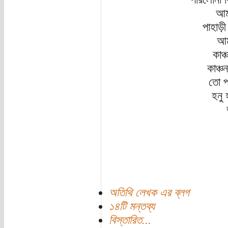
আম
পাহাড়ী
আম
কাঞ্
কাঞ্চ
তো প
হনু 
অতিথি লেখক এর ব্লগ
১৪টি মন্তব্য
বিস্তারিত...