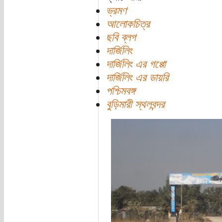
ভ্রমণ
আলোকচিত্র
ছবি ব্লগ
দার্জিলিং
দার্জিলিং এর গপ্পো
দার্জিলিং এর ডায়রি
পশ্চিমবঙ্গ
বুড়িমারী স্থলবন্দর