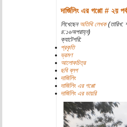
দার্জিলিং এর গপ্পো # ২য় পর্
লিখেছেন
অতিথি লেখক
(তারিখ: 
৪:১৬অপরাহ্ন)
ক্যাটেগরি:
প্রকৃতি
ভ্রমণ
আলোকচিত্র
ছবি ব্লগ
দার্জিলিং
দার্জিলিং এর গপ্পো
দার্জিলিং এর ডায়রি