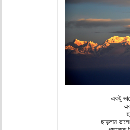
একটু ভা
এক
ছ
ছাড়লাম ভালো
পারলোনা 