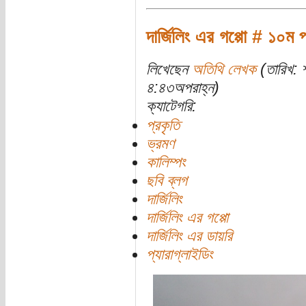
দার্জিলিং এর গপ্পো # ১০ম প
লিখেছেন
অতিথি লেখক
(তারিখ: 
৪:৪৩অপরাহ্ন)
ক্যাটেগরি:
প্রকৃতি
ভ্রমণ
কালিম্পং
ছবি ব্লগ
দার্জিলিং
দার্জিলিং এর গপ্পো
দার্জিলিং এর ডায়রি
প্যারাগ্লাইডিং