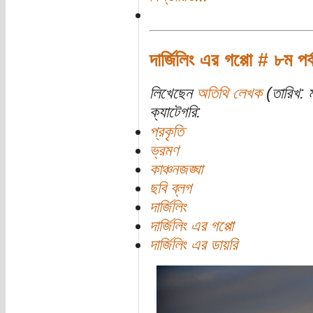
দার্জিলিং এর গপ্পো # ৮ম পর
লিখেছেন
অতিথি লেখক
(তারিখ: ম
ক্যাটেগরি:
প্রকৃতি
ভ্রমণ
কাঞ্চনজঙ্ঘা
ছবি ব্লগ
দার্জিলিং
দার্জিলিং এর গপ্পো
দার্জিলিং এর ডায়রি