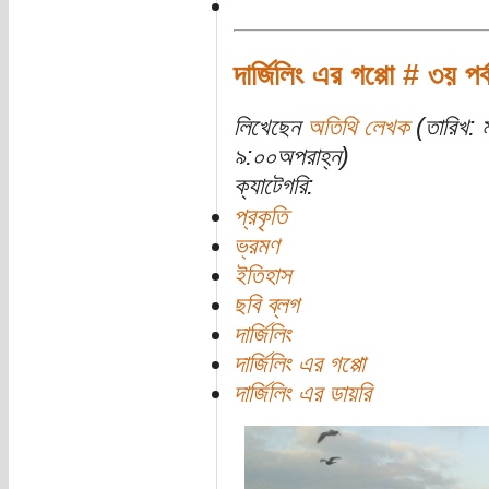
দার্জিলিং এর গপ্পো # ৩য় পর্
লিখেছেন
অতিথি লেখক
(তারিখ: 
৯:০০অপরাহ্ন)
ক্যাটেগরি:
প্রকৃতি
ভ্রমণ
ইতিহাস
ছবি ব্লগ
দার্জিলিং
দার্জিলিং এর গপ্পো
দার্জিলিং এর ডায়রি