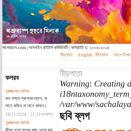
সচলায়তন.com | অনলাইন রাইটার্স কমিউনিটি | কপিরাইট © ২০০৬-২০১৫
নীড়পাতা
English
নীতিমালা
সচলে লিখত
নীড়পাতা
কলরব
Warning
:
Creating d
নুরুজ্জামান মানিক
i18ntaxonomy_term
কত সস্তা স্বপ্নের দাফন, না
/var/www/sachalayat
লাগে কফিন না লাগে কাফন।
ছবি ব্লগ
18/11/2024 - 11:31অপরাহ্ন
নুরুজ্জামান মানিক
জীবন হলো মৃত্যুর কাছ থেকে ধার