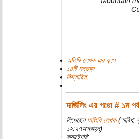
Mountain m
Co
অতিথি লেখক এর ব্লগ
১৪টি মন্তব্য
বিস্তারিত...
দার্জিলিং এর গপ্পো # ১ম পর্
লিখেছেন
অতিথি লেখক
(তারিখ: 
১২:২৭অপরাহ্ন)
ক্যাটেগরি: