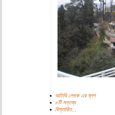
অতিথি লেখক এর ব্লগ
৮টি মন্তব্য
বিস্তারিত...