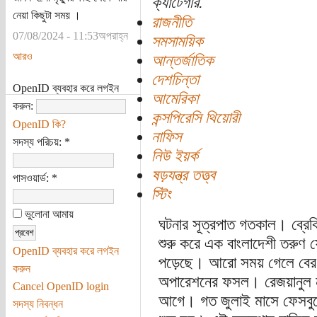
ক্যাটেগরি:
নেয়া কিছুটা সময় ।
রাজনীতি
07/08/2024 - 11:53অপরাহ্ন
সমসাময়িক
আরও
আন্তর্জাতিক
দেশচিন্তা
OpenID ব্যবহার করে লগইন
আমেরিকা
করুন:
কন্সপিরেসি থিয়োরী
OpenID কি?
নাফিস
সদস্য পরিচয়:
*
নিউ ইয়র্ক
ষড়যন্ত্র তত্ত্ব
পাসওয়ার্ড:
*
স্টিং
ভুলোনা আমায়
ঘটনার সূত্রপাত গতকাল। ব্রেকি
শুরু করে এক বাংলাদেশী তরুণ ফে
OpenID ব্যবহার করে লগইন
পড়েছে। আরো সময় গেলে বের হ
করুন
অপারেশনের ফসল। রেজয়ানুল না
Cancel OpenID login
আগে। গত জুলাই মাসে ফেসবুকে 
সদস্য নিবন্ধন