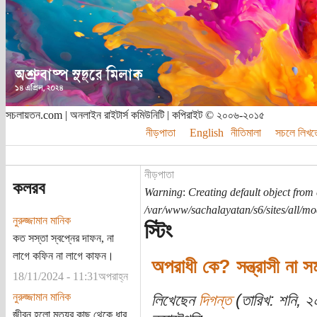
সচলায়তন.com | অনলাইন রাইটার্স কমিউনিটি | কপিরাইট © ২০০৬-২০১৫
নীড়পাতা
English
নীতিমালা
সচলে লিখত
নীড়পাতা
কলরব
Warning
:
Creating default object from
/var/www/sachalayatan/s6/sites/all/m
নুরুজ্জামান মানিক
স্টিং
কত সস্তা স্বপ্নের দাফন, না
লাগে কফিন না লাগে কাফন।
অপরাধী কে? সন্ত্রাসী না স
18/11/2024 - 11:31অপরাহ্ন
নুরুজ্জামান মানিক
লিখেছেন
দিগন্ত
(তারিখ: শনি, ২০
জীবন হলো মৃত্যুর কাছ থেকে ধার