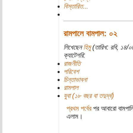
বিস্তারিত...
রামপালে বামপাল: ০২
লিখেছেন
হিমু
(তারিখ: রবি, ১৪/
ক্যাটেগরি:
রাজনীতি
পরিবেশ
চিন্তাভাবনা
রামপাল
যুবা (১৮ বছর বা তদুর্দ্ধ)
প্রথম পর্বের
পর আবারো বামপালিদে
এলাম।