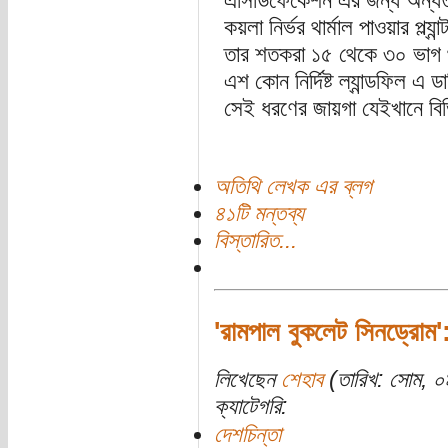
এসিডিফেকেশন এর জন্য অন্যতম 
কয়লা নির্ভর থার্মাল পাওয়ার প্ল
তার শতকরা ১৫ থেকে ৩০ ভাগ 
এশ কোন নির্দিষ্ট ল্যান্ডফিল এ 
সেই ধরণের জায়গা যেইখানে বিভি
অতিথি লেখক এর ব্লগ
৪১টি মন্তব্য
বিস্তারিত...
'রামপাল বুকলেট সিনড্রোম'
লিখেছেন
শেহাব
(তারিখ: সোম, ০
ক্যাটেগরি:
দেশচিন্তা