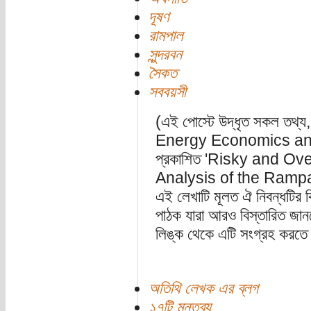
দূষণ
রামপাল
সুন্দরবন
সৈকত
সববয়সী
(এই পোস্টে উদ্ধৃত সকল তথ্য,
Energy Economics and 
প্রকাশিত 'Risky and Ov
Analysis of the Rampal 
এই লেখাটি মূলত ঐ নিবন্ধটির 
পাঠক যারা আরও বিস্তারিত জান
লিঙ্ক থেকে এটি সংগ্রহ করতে 
অতিথি লেখক এর ব্লগ
১৭টি মন্তব্য