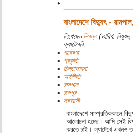
বাংলাদেশে বিদ্যুৎ - রামপা
লিখেছেন
দিগন্ত
(তারিখ: বিষ্যুদ,
ক্যাটেগরি:
গবেষণা
প্রকৃতি
চিন্তাভাবনা
অর্থনীতি
রামপাল
রূপপুর
সববয়সী
বাংলাদেশে সাম্প্রতিককালে বিদ্য
আলোচনা হচ্ছে। আমি সেই বিষয
করতে চাই। ল্যাটেখে এখনও তত