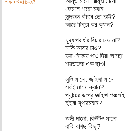
আনুও মানো, রামুও মানো
পাসওয়ার্ড হারিয়েছে?
কেমনে পারো ম্যান
সুন্দরবন বাঁচবে তো ভাই?
আরে চিন্তা কর ক্যান?
যুদ্ধাপরাধীর বিচার চাও না?
নাকি আবার চাও?
দুই নৌকায় পাও দিয়া আছো
শয়তানের এক ছাও!
লুঙ্গি মানো, জাইঙ্গা মানো
সবই মানো ক্যান?
প্যান্টের উপ্রে জাইঙ্গা পরলেই
হইবা সুপারম্যান?
জঙ্গী মানো, কিউটও মানো
বাকি রাখছ কিছু?