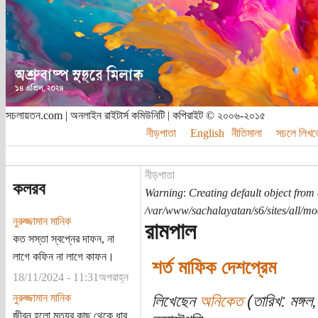
সচলায়তন.com | অনলাইন রাইটার্স কমিউনিটি | কপিরাইট © ২০০৬-২০১৫
নীড়পাতা
English
নীতিমালা
সচলে লিখত
নীড়পাতা
কলরব
Warning
:
Creating default object from
/var/www/sachalayatan/s6/sites/all/m
নুরুজ্জামান মানিক
রামপাল
কত সস্তা স্বপ্নের দাফন, না
লাগে কফিন না লাগে কাফন।
শর্ত মাফিক দেশপ্রেম
18/11/2024 - 11:31অপরাহ্ন
নুরুজ্জামান মানিক
লিখেছেন
অনিকেত
(তারিখ: মঙ্গল
জীবন হলো মৃত্যুর কাছ থেকে ধার