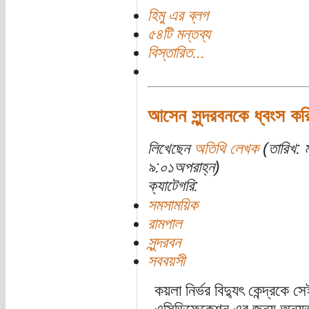
হিমু এর ব্লগ
৫৪টি মন্তব্য
বিস্তারিত...
আসেন সুন্দরবনকে ধ্বংস ক
লিখেছেন
অতিথি লেখক
(তারিখ: 
৯:০১অপরাহ্ন)
ক্যাটেগরি:
সমসাময়িক
রামপাল
সুন্দরবন
সববয়সী
কয়লা নির্ভর বিদ্যুৎ কেন্দ্রকে