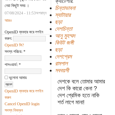
ক্যাটেগরি:
নেয়া কিছুটা সময় ।
চিন্তাভাবনা
07/08/2024 - 11:53অপরাহ্ন
স্যাটায়ার
আরও
ছড়া
দেশচিন্তা
OpenID ব্যবহার করে লগইন
আনু মুহম্মদ
করুন:
কিউট জঙ্গী
OpenID কি?
ছড়া
সদস্য পরিচয়:
*
দেশপ্রেম
রামপাল
পাসওয়ার্ড:
*
সববয়সী
ভুলোনা আমায়
দেশকে বলে তোমার আমার
দেশ কি কারো কেনা ?
OpenID ব্যবহার করে লগইন
দেশ প্রেমিক হতে নাকি
করুন
শর্ত লাগে মানা!
Cancel OpenID login
সদস্য নিবন্ধন