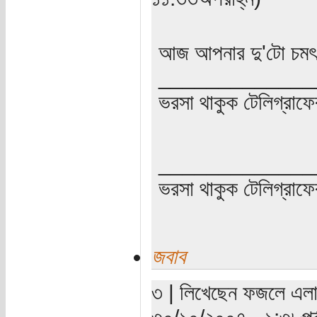
আজ আপনার দু'টো চমৎ
_____________
ভরসা থাকুক টেলিগ্রাফে
_____________
ভরসা থাকুক টেলিগ্রাফে
জবাব
৩ | লিখেছেন ফজলে এলাহী
৩০/১০/২০০৭ - ১:৩৮পূর্ব