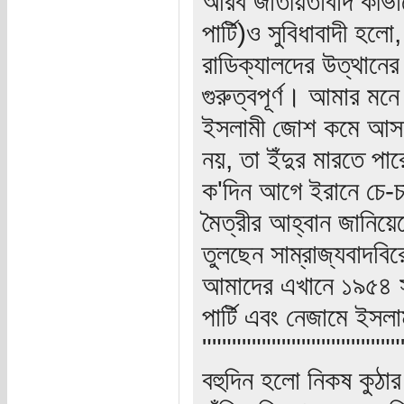
আরব জাতীয়তাবাদ কীভা
পার্টি)ও সুবিধাবাদী হ
রাডিক্যালদের উত্থানে
গুরুত্বপূর্ণ। আমার ম
ইসলামী জোশ কমে আসবে
নয়, তা ইঁদুর মারতে পা
ক'দিন আগে ইরানে চে-চা
মৈত্রীর আহ্বান জানিয়
তুলছেন সাম্রাজ্যবাদবির
আমাদের এখানে ১৯৫৪ সাল
পার্টি এবং নেজামে ইসল
""""""""""""""""""""
বহুদিন হলো নিকষ কুঠা