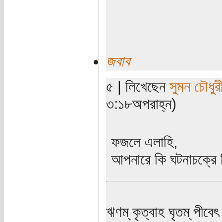
জবাব
৫ | লিখেছেন
সুমন চৌধুর
৩:১৮অপরাহ্ন)
ফজলে এলাহি,
আপনারে কি ঘটনাচক্রে
ঋণম্ কৃত্বাহ ঘৃতম্ পীবেৎ