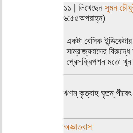
১১ | লিখেছেন
সুমন চৌধু
৬:৫৫অপরাহ্ন)
একটা বেসিক ইন্ডিকেটার
সাম্রাজ্যবাদের বিরুদ্
প্রেসক্রিপশন মতো খুন 
ঋণম্ কৃত্বাহ ঘৃতম্ পীবেৎ
অজ্ঞাতবাস