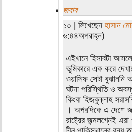
জবাব
১০ | লিখেছেন
হাসান ম
৬:৪৪অপরাহ্ন)
এইখানে হিসাবটা আসলে
ভূমিকারে এক করে দেখান
ওয়াসিফ সেটা বুঝাননি
ঘটনা পরিস্থিতি ও অবস্
কিংবা হিজবুল্লাহ সরাস
। অপরদিকে এ দেশে জ
রাষ্ট্রের জন্মলগ্নেই 
চীন পাকিস্থানের বন্ধু