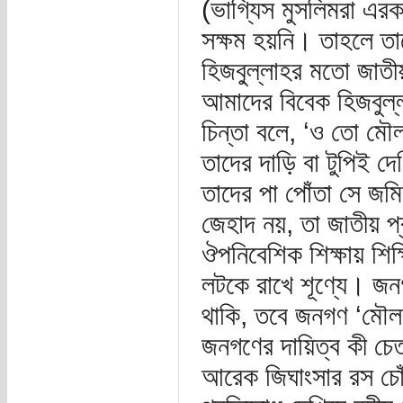
(ভাগ্যিস মুসলিমরা এরকম
সক্ষম হয়নি। তাহলে ত
হিজবু্ল্লাহর মতো জাতীয়
আমাদের বিবেক হিজবুল্ল
চিন্তা বলে, ‘ও তো মৌ
তাদের দাড়ি বা টুপিই দে
তাদের পা পোঁতা সে জম
জেহাদ নয়, তা জাতীয় প
ঔপনিবেশিক শিক্ষায় শিক
লটকে রাখে শূণ্যে। জনগ
থাকি, তবে জনগণ ‘মৌল
জনগণের দায়িত্ব কী চ
আরেক জিঘাংসার রস চে