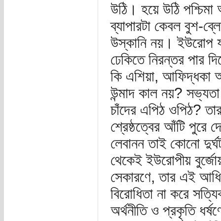
উঠি। হয়ে উঠি পশ্চিমা অ
ব্যাপারটা কেবল বুশ-ব্লে
উস্কানি নয়। ইউরোপ য
ঢেকিতে নিরন্তর পার দি
কি এশিয়া, আফিদ্ধকা আ
উন্মাদ কাল নয়? সভ্যতা
চাঁদের এপিঠ ওপিঠ? তার 
শ্রেষ্ঠত্বের আঁটি পুর
লেবানন তাই কোনো দুর্
থেকেই ইউরোপীয় বুর্জোয়
সেকারণে, তার এই আধিপত
বিরোধিতা না করে সত্যি
অর্থনীতি ও প্রকৃতি ধর্ষ