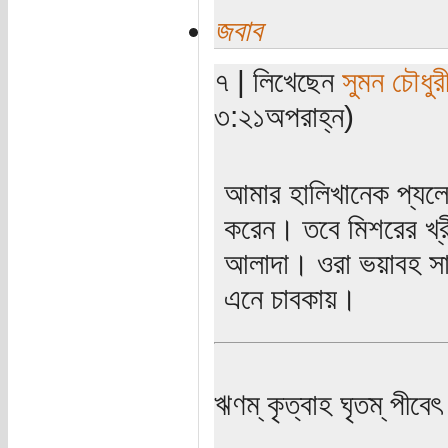
জবাব
৭ | লিখেছেন
সুমন চৌধুর
৩:২১অপরাহ্ন)
আমার হালিখানেক প্যলেস্
করেন। তবে মিশরের খ্রীষ
আলাদা। ওরা ভয়াবহ সাম
এনে চাবকায়।
ঋণম্ কৃত্বাহ ঘৃতম্ পীবেৎ