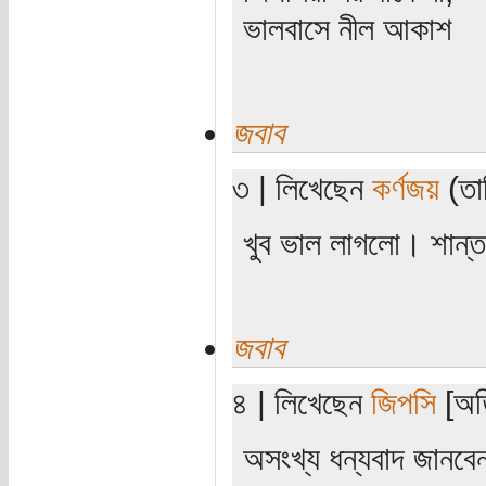
ভালবাসে নীল আকাশ
জবাব
৩ | লিখেছেন
কর্ণজয়
(তার
খুব ভাল লাগলো। শান্ত
জবাব
৪ | লিখেছেন
জিপসি
[অতি
অসংখ্য ধন্যবাদ জানবে