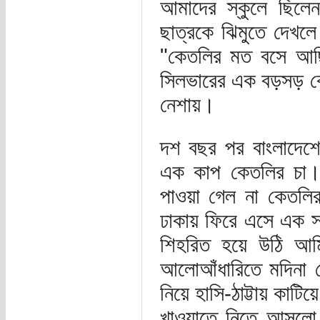
আমাদের স্কুলে ছিলে
ছাত্রকে ঝিমুতে দেখল
"কেতলির মত বসে আছিস
সিলভারের এক বড়সড় কে
নেশায়।
দশ বছর পর বাংলাদেশে
এক কাপ কেতলির চা। 
পাওয়া গেল না কেতলির
ঢাকায় ফিরে এসে এক সন
শিহরিত হয়ে উঠি আমি
আলোআঁধারিতে মদিনা হো
নিয়ে হাসি-ঠাট্টায় কাটিয়ে
খাওয়াতে নিতে আসলো