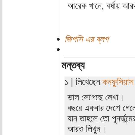
আরেক খানে, বর্ষায় আ
জিপসি এর ব্লগ
মন্তব্য
১ | লিখেছেন
কনফুসিয়াস
ভাল লেগেছে লেখা।
বছরে একবার দেশে গেল
যান তাহলে তো পুনর্জন্ম
আরও লিখুন।