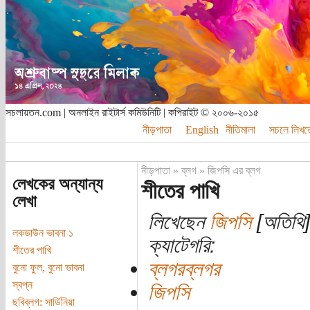
সচলায়তন.com | অনলাইন রাইটার্স কমিউনিটি | কপিরাইট © ২০০৬-২০১৫
নীড়পাতা
English
নীতিমালা
সচলে লিখত
নীড়পাতা
»
ব্লগ
»
জিপসি এর ব্লগ
লেখকের অন্যান্য
শীতের পাখি
লেখা
লিখেছেন
জিপসি
[অতিথি]
লকডাউন ভাবনা ১
ক্যাটেগরি:
শীতের পাখি
ব্লগরব্লগর
বুনো ফুল, বুনো ভাবনা
স্বপ্ন
জিপসি
ছবিব্লগ: সার্ডিনিয়া