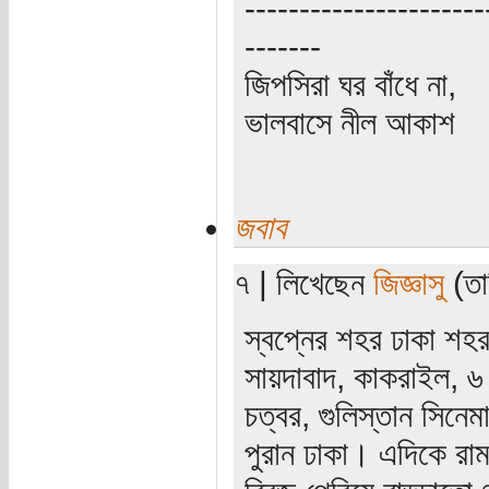
----------------------
-------
জিপসিরা ঘর বাঁধে না,
ভালবাসে নীল আকাশ
জবাব
৭ | লিখেছেন
জিজ্ঞাসু
(তার
স্বপ্নের শহর ঢাকা শহ
সায়দাবাদ, কাকরাইল, ৬
চত্বর, গুলিস্তান সিনেম
পুরান ঢাকা। এদিকে রা