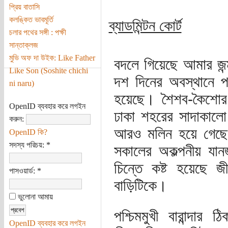
প্রিয় বাতাসি
কলঙ্কিত ভাবমূর্তি
ব্যাডমিন্টন কোর্ট
চলার পথের সঙ্গী : পক্ষী
সান্তাক্লজ
মুভি অফ দা উইক: Like Father
বদলে গিয়েছে আমার জন্
Like Son (Soshite chichi
দশ দিনের অবস্থানে প
ni naru)
হয়েছে। শৈশব-কৈশোর 
OpenID ব্যবহার করে লগইন
ঢাকা শহরের সাদাকালো
করুন:
আরও মলিন হয়ে গেছে।
OpenID কি?
সদস্য পরিচয়:
*
সকালের অকল্পনীয় যান
চিন্তে কষ্ট হয়েছে 
পাসওয়ার্ড:
*
বাড়িটিকে।
ভুলোনা আমায়
পশ্চিমমুখী বারান্দা
OpenID ব্যবহার করে লগইন