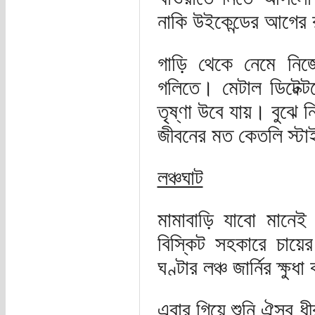
নাকি উইকেন্ডের আগের 
গাড়ি থেকে নেমে নি
গলিতে। মেটাল ডিটেক্
তৃষ্ণা উবে যায়। বুঝে 
জীবনের মত কেতলি স্টা
লঞ্চঘাট
মামাবাড়ি যাবো মানেই
বিস্কিট সহকারে চায়
ঘণ্টার লঞ্চ জার্নির ক্ষুধ
এবার গিয়ে শুনি ঐসব ধ