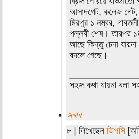
ব্রিজ পেরিয়ে বাড্ডাতো
আসাদগেট, কলেজ গেট, শ
মিরপুর ১ নম্বর, গাবতল
পল্লবী শেষ। তারপর ১৪ 
আছে কিন্তু চেনা যায়ন
বদলে গেছে।
_____________
সহজ কথা যায়না বলা স
জবাব
৮ | লিখেছেন
জিপসি
[অতি