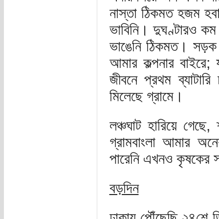
নাস্তা ঠিকমত হজম হবা
ভাবিনি। দুঘণ্টারও কম
ভাঙেনি ঠিকমত। সড়ক য
আমার কল্পনার বাইরে;
জীবনে প্রথম ব্যাটার
মিলেছে গ্রামে।
লঞ্চঘাট হারিয়ে গেছে
গ্রামবাংলা আমার অন
পারেনি এখনও কৃষকের স
বড়দিন
ঢাকায় পৌঁছেছি ২৪শে ডিস