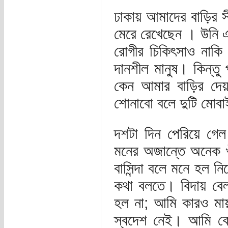
ঢাকায় আমাদের বাড়ির সী
মেরে রেখেছেন । উনি এ
রোগীর চিকিৎসাও নাকি
দানশীল মানুষ। কিন্তু
কেন আমার বাড়ির দেয়া
শোনাবো বলে দুটি মোবা
দশটা দিন পেরিয়ে গেল 
মনের অজান্তে অনেক খ
বাসিন্দা বলে মনে হল 
কথা বলতে। বিদায় বেল
হল না; আমি কারও মা
স্বদেশ নেই। আমি কে?