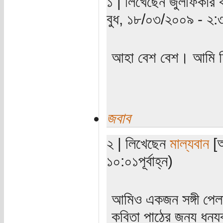
১ | লিখেছেন জুলফিকার 
বুধ, ১৮/০৩/২০০৯ - ২:৩১প
আহা বেশ বেশ। আমি চি
জবাব
২ | লিখেছেন
মাল্যবান
[অ
১০:০১পূর্বাহ্ন)
আমিও একজন সঙ্গী পেল
কবিতা পাঠের জন্য ধন্