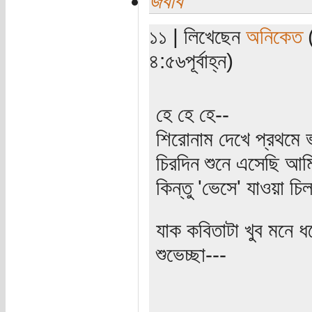
জবাব
১১ | লিখেছেন
অনিকেত
(
৪:৫৬পূর্বাহ্ন)
হে হে হে--
শিরোনাম দেখে প্রথমে 
চিরদিন শুনে এসেছি আমি
কিন্তু 'ভেসে' যাওয়া চ
যাক কবিতাটা খুব মনে ধ
শুভেচ্ছা---