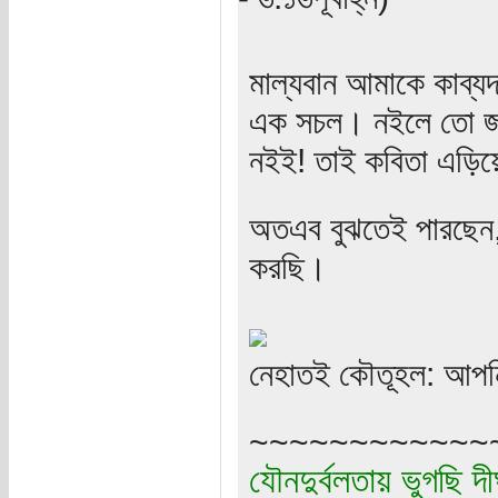
মাল্যবান আমাকে কাব্যদ
এক সচল। নইলে তো জা
নইই! তাই কবিতা এড়িয়
অতএব বুঝতেই পারছেন,
করছি।
নেহাতই কৌতূহল: আপন
~~~~~~~~~~~~
যৌনদুর্বলতায় ভুগছি দী