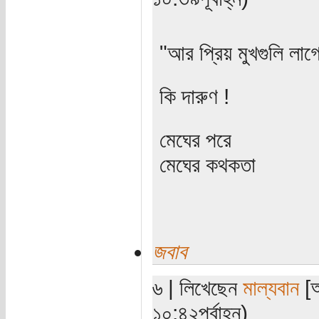
"আর প্রিয় মুখগুলি লা
কি দারুণ !
মেঘের পরে
মেঘের কথকতা
জবাব
৬ | লিখেছেন
মাল্যবান
[অ
১০:৪২পূর্বাহ্ন)