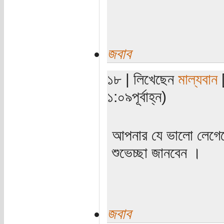
জবাব
১৮ | লিখেছেন
মাল্যবান
[
১:০৯পূর্বাহ্ন)
আপনার যে ভালো লেগে
শুভেচ্ছা জানবেন ।
জবাব