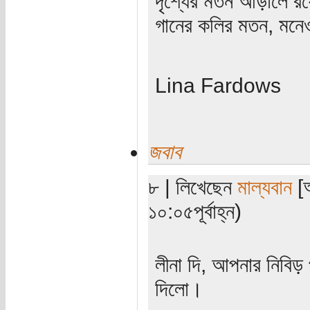
দৃশ্যের মতন আড়ালে রয়
গানের কলির মতন, মনেও 
Lina Fardows
জবাব
৮ | লিখেছেন
মাল্যবান
[অ
১০:০৫পূর্বাহ্ন)
লীনা দি, আপনার নিবিড়
দিলো।