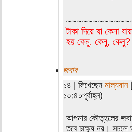
~~~~~~~~~~~~
টাকা দিয়ে যা কেনা যা
হয় কেনু, কেনু, কেনু
জবাব
১৪ | লিখেছেন
মাল্যবান
[
১০:৪০পূর্বাহ্ন)
আপনার কৌতূহলের জবাব 
তবে চাক্ষুষ নয়। সচল