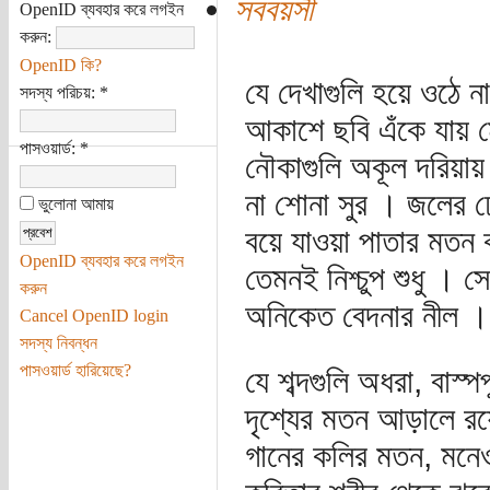
সববয়সী
OpenID ব্যবহার করে লগইন
করুন:
OpenID কি?
যে দেখাগুলি হয়ে ওঠে না 
সদস্য পরিচয়:
*
আকাশে ছবি এঁকে যায় 
পাসওয়ার্ড:
*
নৌকাগুলি অকূল দরিয়ায়
না শোনা সুর । জলের ঢ
ভুলোনা আমায়
বয়ে যাওয়া পাতার মতন ক
OpenID ব্যবহার করে লগইন
তেমনই নিশ্চুপ শুধু । স
করুন
অনিকেত বেদনার নীল ।
Cancel OpenID login
সদস্য নিবন্ধন
পাসওয়ার্ড হারিয়েছে?
যে শব্দগুলি অধরা, বাস্প
দৃশ্যের মতন আড়ালে রয়
গানের কলির মতন, মনেও