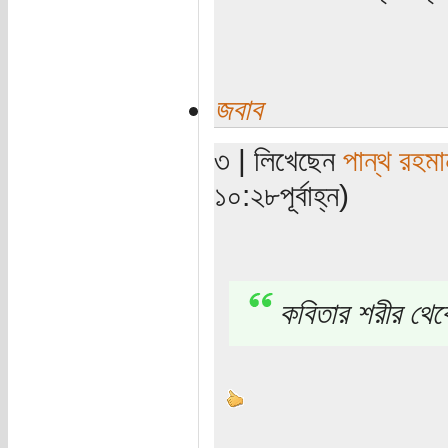
জবাব
৩ | লিখেছেন
পান্থ রহমা
১০:২৮পূর্বাহ্ন)
কবিতার শরীর থেক