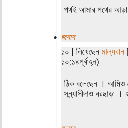
পথই আমার পথের আড়
জবাব
১০ | লিখেছেন
মাল্যবান
[
১০:১৪পূর্বাহ্ন)
ঠিক বলেছেন । আমিও ত
সন্ন্যাসীদাও ঘরছাড়া । হ