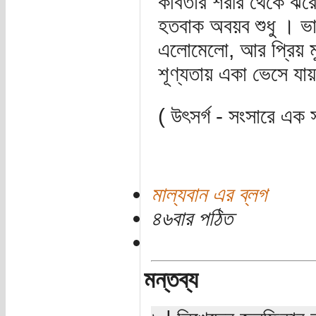
কবিতার শরীর থেকে ঝরে
হতবাক অবয়ব শুধু । ভাঙ
এলোমেলো, আর প্রিয় ম
শূণ্যতায় একা ভেসে যা
( উৎসর্গ - সংসারে এক সন
মাল্যবান এর ব্লগ
৪৬বার পঠিত
মন্তব্য