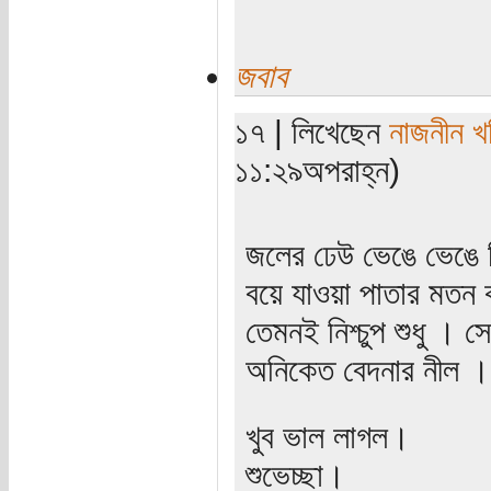
জবাব
১৭ | লিখেছেন
নাজনীন খ
১১:২৯অপরাহ্ন)
জলের ঢেউ ভেঙে ভেঙে 
বয়ে যাওয়া পাতার মতন ক
তেমনই নিশ্চুপ শুধু । স
অনিকেত বেদনার নীল ।
খুব ভাল লাগল।
শুভেচ্ছা।