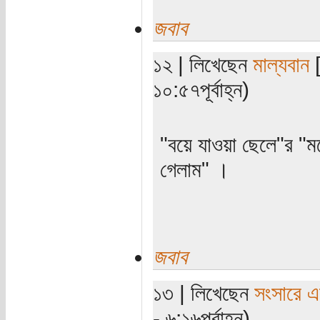
জবাব
১২ | লিখেছেন
মাল্যবান
[
১০:৫৭পূর্বাহ্ন)
"বয়ে যাওয়া ছেলে"র "মন
গেলাম" ।
জবাব
১৩ | লিখেছেন
সংসারে এক
- ৬:১৬পূর্বাহ্ন)