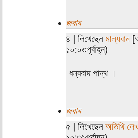
জবাব
৪ | লিখেছেন
মাল্যবান
[অ
১০:০৩পূর্বাহ্ন)
ধন্যবাদ পান্থ ।
জবাব
৫ | লিখেছেন
অতিথি লে
১০:৩৯পূর্বাহ্ন)