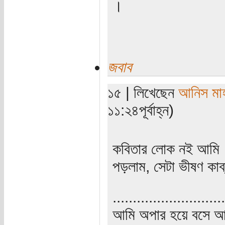
।
জবাব
১৫ | লিখেছেন
আনিস মাহ
১১:২৪পূর্বাহ্ন)
কবিতার লোক নই আমি। ক
পড়লাম, সেটা ভীষণ কা
............................
আমি অপার হয়ে বসে আ