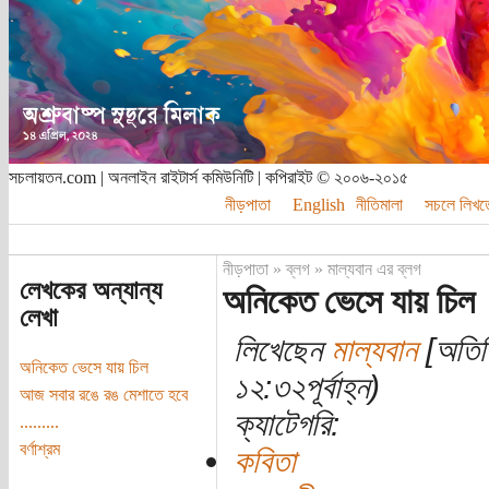
সচলায়তন.com | অনলাইন রাইটার্স কমিউনিটি | কপিরাইট © ২০০৬-২০১৫
নীড়পাতা
English
নীতিমালা
সচলে লিখত
নীড়পাতা
»
ব্লগ
»
মাল্যবান এর ব্লগ
লেখকের অন্যান্য
অনিকেত ভেসে যায় চিল
লেখা
লিখেছেন
মাল্যবান
[অতিথি
অনিকেত ভেসে যায় চিল
১২:৩২পূর্বাহ্ন)
আজ সবার রঙে রঙ মেশাতে হবে
ক্যাটেগরি:
.........
ব‌‌র্ণাশ্রম
কবিতা