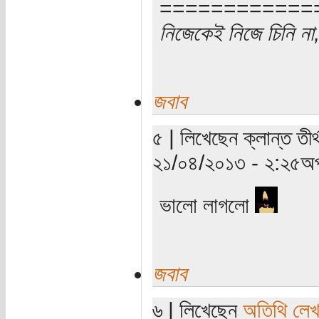
============
নিজেকেই নিজে চিনি না,
জবাব
৫ | লিখেছেন ক্লান্ত তীর
২১/০৪/২০১৩ - ২:২৫অপ
ভালো লাগলো
জবাব
৬ | লিখেছেন
অতিথি লে