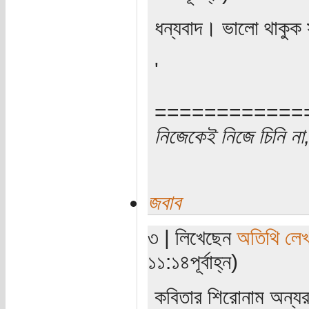
ধন্যবাদ। ভালো থাকুক
'
============
নিজেকেই নিজে চিনি না,
জবাব
৩ | লিখেছেন
অতিথি লে
১১:১৪পূর্বাহ্ন)
কবিতার শিরোনাম অন্