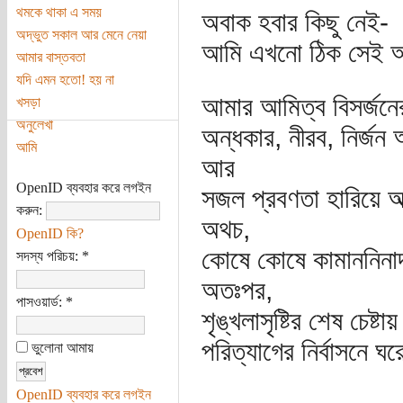
থমকে থাকা এ সময়
অবাক হবার কিছু নেই-
অদ্ভুত সকাল আর মেনে নেয়া
আমি এখনো ঠিক সেই 
আমার বাস্তবতা
যদি এমন হতো! হয় না
আমার আমিত্ব বিসর্জনের কা
খসড়া
অনুলেখা
অন্ধকার, নীরব, নির্জন 
আমি
আর
OpenID ব্যবহার করে লগইন
সজল প্রবণতা হারিয়ে আ
করুন:
অথচ,
OpenID কি?
কোষে কোষে কামাননিনাদ
সদস্য পরিচয়:
*
অতঃপর,
পাসওয়ার্ড:
*
শৃঙ্খলাসৃষ্টির শেষ চেষ্
পরিত্যাগের নির্বাসনে ঘ
ভুলোনা আমায়
OpenID ব্যবহার করে লগইন