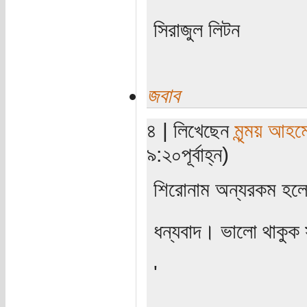
সিরাজুল লিটন
জবাব
৪ | লিখেছেন
মৃন্ময় আহম
৯:২০পূর্বাহ্ন)
শিরোনাম অন্যরকম হল
ধন্যবাদ। ভালো থাকুক
'