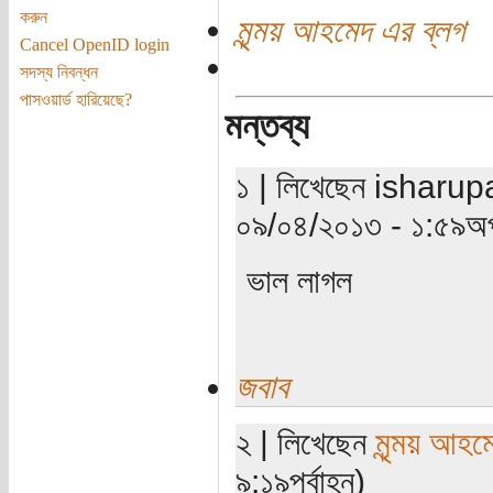
করুন
মৃন্ময় আহমেদ এর ব্লগ
Cancel OpenID login
সদস্য নিবন্ধন
পাসওয়ার্ড হারিয়েছে?
মন্তব্য
১ | লিখেছেন isharupai
০৯/০৪/২০১৩ - ১:৫৯অপ
ভাল লাগল
জবাব
২ | লিখেছেন
মৃন্ময় আহম
৯:১৯পূর্বাহ্ন)