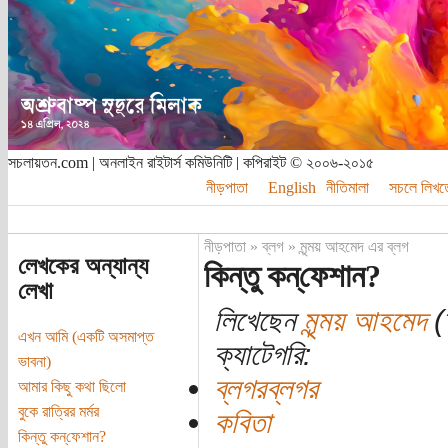
সচলায়তন.com | অনলাইন রাইটার্স কমিউনিটি | কপিরাইট © ২০০৬-২০১৫
নীড়পাতা
English
নীতিমালা
সচলে লিখত
নীড়পাতা
»
ব্লগ
»
মৃন্ময় আহমেদ এর ব্লগ
লেখকের অন্যান্য
কিন্তু কন্‌ফেশান?
লেখা
লিখেছেন
মৃন্ময় আহমেদ
(ত
এখন আমি (একটি অসমাপ্ত
ক্যাটেগরি:
ভাবনা)
ব্লগরব্লগর
আমার কিছু কথা ছিলো
বুকে রাত্রির মর্মর
কবিতা
কিন্তু কন্‌ফেশান?