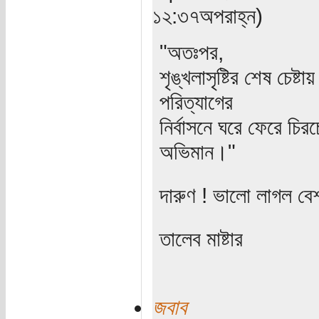
১২:৩৭অপরাহ্ন)
"অতঃপর,
শৃঙ্খলাসৃষ্টির শেষ চেষ্
পরিত্যাগের
নির্বাসনে ঘরে ফেরে চিরচে
অভিমান।"
দারুণ ! ভালো লাগল ব
তালেব মাষ্টার
জবাব