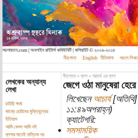
সচলায়তন.com | অনলাইন রাইটার্স কমিউনিটি | কপিরাইট © ২০০৬-২০১৫
নীড়পাতা
English
নীতিমালা
সচলে লিখত
নীড়পাতা
»
ব্লগ
»
আচার্য এর ব্লগ
লেখকের অন্যান্য
জেগে ওঠা মানুষেরা হেরে
লেখা
লিখেছেন
আচার্য
[অতিথি] 
চাইছি ক্ষমা
১১:৪৯অপরাহ্ন)
কাব্যে ছোটদের মুক্তিযুদ্ধের
ক্যাটেগরি:
ইতিহাস
আমি কেবল আমি নই
সমসাময়িক
ব্লগার মানেই নাস্তিক নয়