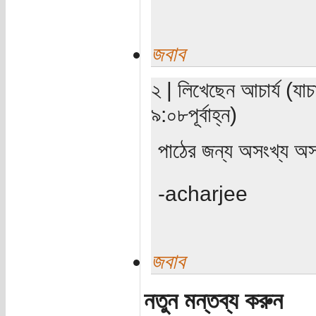
জবাব
২ | লিখেছেন আচার্য (যা
৯:০৮পূর্বাহ্ন)
পাঠের জন্য অসংখ্য অসং
-acharjee
জবাব
নতুন মন্তব্য করুন