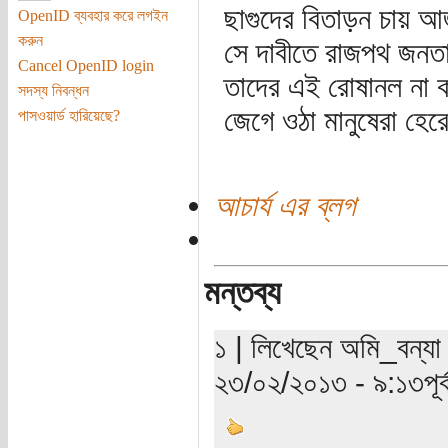
ছাগুদের বিতাড়ন চায়
OpenID ব্যবহার করে লগইন
করুন
সে দাবীতে রাজপথ জনত
Cancel OpenID login
তাদের এই রোষানল না ক
সদস্য নিবন্ধন
জেগে ওঠা মানুষেরা হের
পাসওয়ার্ড হারিয়েছে?
আচার্য এর ব্লগ
মন্তব্য
১ | লিখেছেন অমি_বন্যা 
২৩/০২/২০১৩ - ৯:১৩পূর্ব