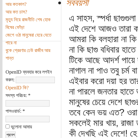
সববয়সী
আর কতকাল?
আর কত চাস?
এ সাহস, স্পর্ধা ছাগুগুলা
মৃত্যু নিয়ে রাজনীতি শেষ হোক
এই দেশে আজও তারা কর
বিষের ফোঁড়া
জেগে ওঠা মানুষেরা হেরে যেতে
আমরা কি বলহারা না কি
পারে না
না কি ছাগু বধিবার হাত
বুকে প্রেরণার ঢেউ রাজীব আর
টিকে আছে আদর্শ পায়ে
শান্ত
নাগাল না পাও তবু চর্ম ব
OpenID ব্যবহার করে লগইন
এইবার করো দয়া হর তার
করুন:
OpenID কি?
না পারলে জনতার হাতে 
সদস্য পরিচয়:
*
মানুষের চেয়ে দেশে ছাগ
তবে কেন ভয় এত? ওরা 
পাসওয়ার্ড:
*
সকলেই মার খায়, রাজা ত
ভুলোনা আমায়
কী দেখছি এই দেশে! হে 