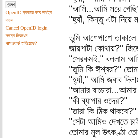
"আমি...আমি মরে গেছি
OpenID ব্যবহার করে লগইন
"হ্যাঁ, কিন্তু এটা নি
করুন
Cancel OpenID login
তুমি আশেপাশে তাকালে
সদস্য নিবন্ধন
পাসওয়ার্ড হারিয়েছে?
জায়গাটা কোথায়?" জিজ
"সেরকমই," বললাম আ
"তুমি কি ঈশ্বর?" তোম
"হ্যাঁ," আমি জবাব দ
"আমার বাচ্চারা...আমার 
"কী ব্যাপার ওদের?"
"তারা কি ঠিক থাকবে?"
"সেটা আমিও দেখতে চা
তোমার মূল উৎকণ্ঠা তো