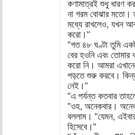
কণামাত্রই শুধু ধারণ ক
না গরম বোঝার মতো। তু
মধ্যে রাখলেও, যখন আবার
করো।"
"গত ৪৮ ঘণ্টা তুমি একট
বের হওনি এবং তোমার ব
করো নি। আমরা এখানে 
পড়তে শুরু করবে। কিন্
নেই।"
"এ পর্যন্ত কতবার তাহল
"ওহ, অনেকবার। অনেক,
বললাম। "যেমন, এইবার তু
হিসেবে।"