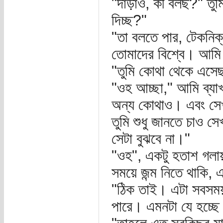
"দাঁড়াও, কী বলছ?" তু
দিচ্ছ?"
"তা বলতে পার, টেকনিক্
তোমাদের বিশ্বে। আমি
"তুমি কোথা থেকে এসে
"ওহ আচ্ছা," আমি ব্য
অন্য কোথাও। এবং স
তুমি শুধু জানতে চাও সে
সেটা বুঝবে না।"
"ওহ", একটু হতাশ গলায়
সময়ে জন্ম নিতে থাকি
"ঠিক তাই। এটা সবসময়ই
পারে। এমনটা যে হচ্ছে 