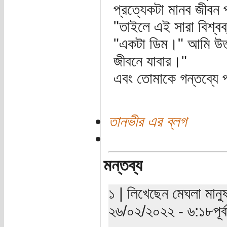
প্রত্যেকটা মানব জীবন 
"তাইলে এই সারা বিশ্বব্র
"একটা ডিম।" আমি উত্
জীবনে যাবার।"
এবং তোমাকে গন্তব্যে 
তানভীর এর ব্লগ
মন্তব্য
১ | লিখেছেন মেঘলা মানু
২৬/০২/২০২২ - ৬:১৮পূর্ব