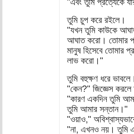
"এবং তুমি প্রত্যেকে য
তুমি চুপ করে রইলে।
"যখন তুমি কাউকে আঘা
আঘাত করো। তোমার প্র
মানুষ হিসেবে তোমার প্
লাভ করো।"
তুমি বহুক্ষণ ধরে ভাবলে
"কেন?" জিজ্ঞেস করলে
"কারণ একদিন তুমি আ
তুমি আমার সন্তান।"
"ওয়াও," অবিশ্বাস্যভা
"না, এখনও নয়। তুমি 