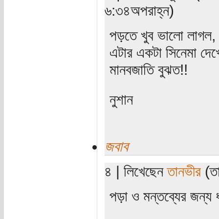
৬:৩৪অপরাহ্ন)
পড়তে খুব ভালো লাগল
এটার একটা সিনেমা দেখ
মানবজাতি বুঝত!!
নুশান
জবাব
৪ | লিখেছেন
তানভীর
(তা
পড়া ও মন্তব্যের জন্য 