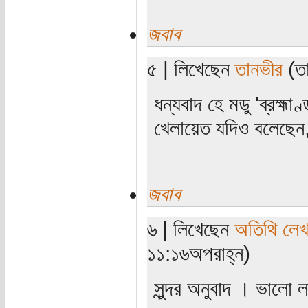
জবাব
৫ | লিখেছেন
তানভীর
(তা
ধন্যবাদ হে মডু 'ব্রহ্ম
খেলায়েত যদিও বলেছেন,
জবাব
৬ | লিখেছেন
অতিথি লে
১১:১৬অপরাহ্ন)
সুন্দর অনুবাদ । ভালো 