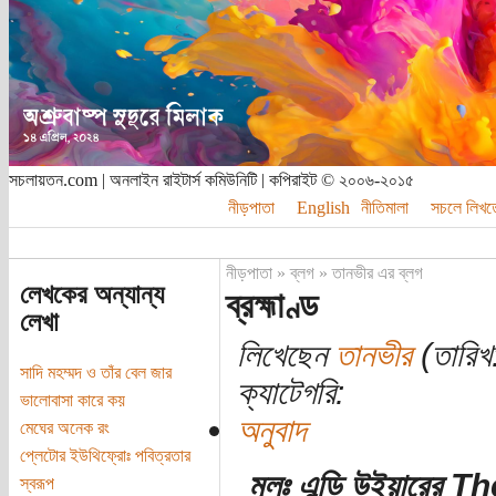
সচলায়তন.com | অনলাইন রাইটার্স কমিউনিটি | কপিরাইট © ২০০৬-২০১৫
নীড়পাতা
English
নীতিমালা
সচলে লিখত
নীড়পাতা
»
ব্লগ
»
তানভীর এর ব্লগ
লেখকের অন্যান্য
ব্রহ্মাণ্ড
লেখা
লিখেছেন
তানভীর
(তারিখ:
সাদি মহম্মদ ও তাঁর বেল জার
ক্যাটেগরি:
ভালোবাসা কারে কয়
অনুবাদ
মেঘের অনেক রং
প্লেটোর ইউথিফ্রোঃ পবিত্রতার
মূলঃ এন্ডি উইয়ারের 
স্বরূপ