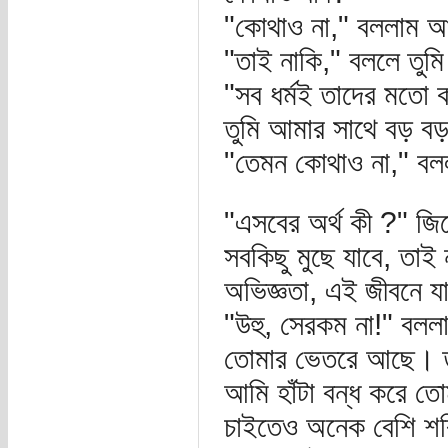
"কোথাও না," বললাম আম
"তাই নাকি," বললে তুমি
"সব ধর্মই তাদের মত
তুমি আমার সাথে বড় ব
"তেমন কোথাও না," বল
"এসবের অর্থ কী ?" জিজ
সবকিছু মুছে যাবে, তা
অভিজ্ঞতা, এই জীবনে য
"উহু, সেরকম না!" বলল
তোমার ভেতরে আছে। তু
আমি হাঁটা বন্ধ করে তো
চাইতেও অনেক বেশি শক্ত