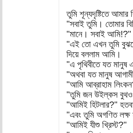
তুমি শূন্যদৃষ্টিতে আমা
"সবাই তুমি। তোমার বিভি
"মানে। সবাই আমি!?"
"এই তো এখন তুমি বুঝত
দিয়ে বললাম আমি।
"এ পৃথিবীতে যত মানুষ
"অথবা যত মানুষ আগামী
"আমি আব্রাহাম লিংকন
"তুমি জন উইল্কস বুথ
"আমিই হিটলার?" হতবা
"এবং তুমি অগণিত লক্ষ 
"আমিই যীশু খ্রিস্ট?"