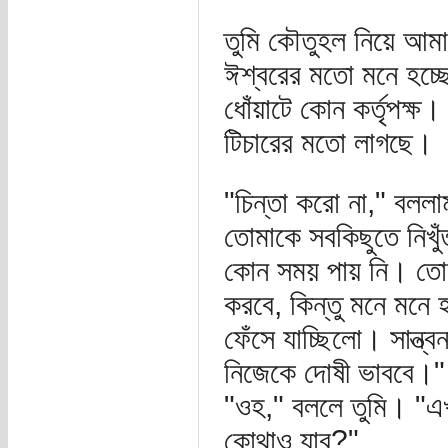
তুমি কৌতুহল নিয়ে আম
ঈশ্বরের মতো মনে হচ্
ধোঁয়াটে কোন কর্তৃপক্ষ
টিচারের মতো লাগছে।
"চিন্তা করো না," বলল
তোমাকে সবকিছুতে নিখু
কোন সময় পায় নি। তোমার
করবে, কিন্তু মনে মনে 
ফেঁসে যাচ্ছিলো। সান্ত্
নিজেকে দোষী ভাববে।"
"ওহ," বললে তুমি। "এখ
কোথাও যাব?"