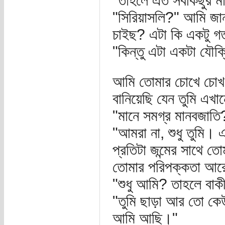
"তাহলে এত সবকিছুর ম
"সিরিয়াসলি?" আমি জা
চাইছ? এটা কি একটু গত
"কিন্তু এটা একটা যৌক্ত
আমি তোমার চোখে চোখ র
বানিয়েছি যেন তুমি এখা
"মানে সমগ্র মানবজাতি
"আমরা না, শুধু তুমি। 
প্রতিটা জন্মের সাথে তো
তোমার পরিপক্কতা আর
"শুধু আমি? তাহলে বাক
"তুমি ছাড়া আর তো কে
আমি আছি।"