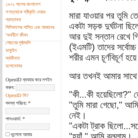
১৯৭১ সালের বাংলাদেশ
গণহত্যাকে স্বীকৃতি দেয়ার
মারা যাওয়ার পর তুমি তো
প্রস্তাবনা
একটা সড়ক দুর্ঘটনা ছিল
সিসিফাসের শাস্তি এবং আমাদের
আর দুই সন্তান রেখে গিয়
'অর্থহীন' জীবন
পেছনের পৃষ্ঠাগুলি
(ইএমটি) তাদের সর্বোচ্
ডাকুইন
শরীর এমন চূর্ণবিচূর্ণ
স্বাধীনতা
হলোডোমর
আর তখনই আমার সাথে
OpenID ব্যবহার করে লগইন
করুন:
"কী...কী হয়েছিলো?" 
OpenID কি?
"তুমি মারা গেছো," আম
সদস্য পরিচয়:
*
নেই।
পাসওয়ার্ড:
*
"একটা ট্রাক ছিলো...সর
"হ্যাঁ," আমি বললাম।
ভুলোনা আমায়