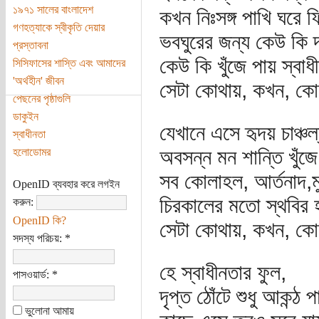
১৯৭১ সালের বাংলাদেশ
কখন নিঃসঙ্গ পাখি ঘরে
গণহত্যাকে স্বীকৃতি দেয়ার
ভবঘুরের জন্য কেউ কি 
প্রস্তাবনা
কেউ কি খুঁজে পায় স্বাধ
সিসিফাসের শাস্তি এবং আমাদের
'অর্থহীন' জীবন
সেটা কোথায়, কখন, কো
পেছনের পৃষ্ঠাগুলি
ডাকুইন
যেখানে এসে হৃদয় চাঞ্চল
স্বাধীনতা
অবসন্ন মন শান্তি খুঁজে
হলোডোমর
সব কোলাহল, আর্তনাদ,মুমূর
OpenID ব্যবহার করে লগইন
চিরকালের মতো স্থবির
করুন:
OpenID কি?
সেটা কোথায়, কখন, কো
সদস্য পরিচয়:
*
হে স্বাধীনতার ফুল,
পাসওয়ার্ড:
*
দৃপ্ত ঠোঁটে শুধু আকন্ঠ
ভুলোনা আমায়