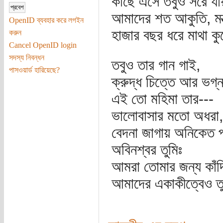
কাছে এসে তবুও সরে যায়
আমাদের শত আকুতি, মন্ত
OpenID ব্যবহার করে লগইন
হাজার বছর ধরে মাথা ক
করুন
Cancel OpenID login
সদস্য নিবন্ধন
তবুও তার গান গাই,
পাসওয়ার্ড হারিয়েছে?
ক্রুদ্ধ চিত্তে আর ভগ্ন
এই তো মহিমা তার---
ভালোবাসার মতো অধরা,
বেদনা জাগায় অনিকেত প
অবিনশ্বর তুমিঃ
আমরা তোমার জন্য কাঁদ
আমাদের একাকীত্বেও তু