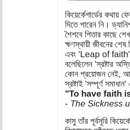
কিয়ের্কেগার্ডের কথায় 
দিতে পারেন নি। ড্যানি
শৈশবে পিতার কাছে শেখ
ক্ষণস্থায়ী জীবনের শেষ 
এবং 'Leap of faith' 
বলেছিলেন 'স্রষ্টার অস্
কোন প্রয়োজন নেই, আমাদ
স্রষ্টাই 'সম্পূর্ণ সমা
"To have faith i
-
The Sickness u
কামু তাঁর পূর্বসূরি কিয়ের্