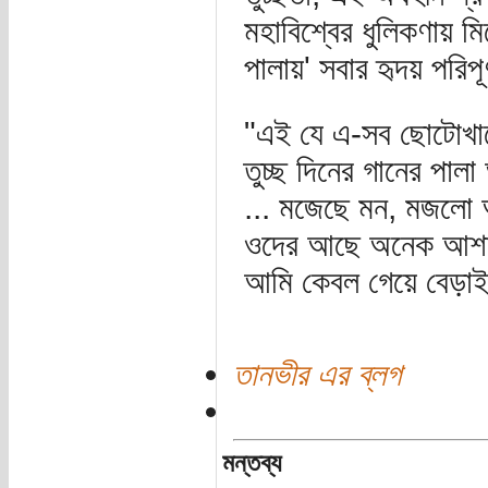
মহাবিশ্বের ধুলিকণায় ম
পালায়' সবার হৃদয় পরিপূ
"এই যে এ-সব ছোটোখাট
তুচ্ছ দিনের গানের পা
... মজেছে মন, মজলো আ
ওদের আছে অনেক আশা
আমি কেবল গেয়ে বেড়া
তানভীর এর ব্লগ
মন্তব্য