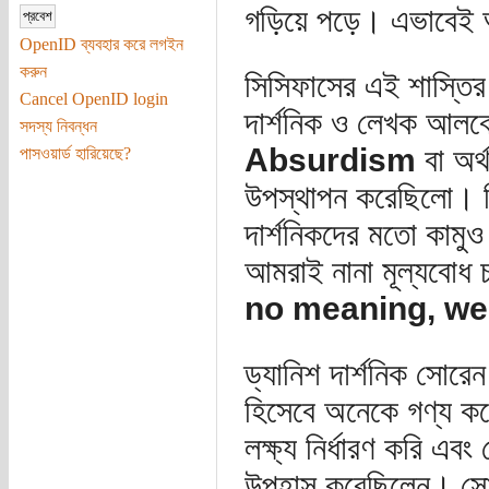
গড়িয়ে পড়ে। এভাবেই অ
OpenID ব্যবহার করে লগইন
করুন
সিসিফাসের এই শাস্তির
Cancel OpenID login
দার্শনিক ও লেখক আলবেয়
সদস্য নিবন্ধন
Absurdism
বা অর্
পাসওয়ার্ড হারিয়েছে?
উপস্থাপন করেছিলো। কিয়ের
দার্শনিকদের মতো কামু
আমরাই নানা মূল্যবোধ
no meaning, we 
ড্যানিশ দার্শনিক সোরেন 
হিসেবে অনেকে গণ্য কর
লক্ষ্য নির্ধারণ করি এব
উপহাস করেছিলেন। সোশ্যা