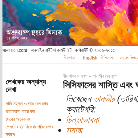
সচলায়তন.com | অনলাইন রাইটার্স কমিউনিটি | কপিরাইট © ২০০৬-২০১৫
নীড়পাতা
English
নীতিমালা
সচলে লিখত
নীড়পাতা
»
ব্লগ
»
তানভীর এর ব্লগ
লেখকের অন্যান্য
সিসিফাসের শাস্তি এবং 
লেখা
লিখেছেন
তানভীর
(তারিখ:
সাদি মহম্মদ ও তাঁর বেল জার
ক্যাটেগরি:
ভালোবাসা কারে কয়
চিন্তাভাবনা
মেঘের অনেক রং
প্লেটোর ইউথিফ্রোঃ পবিত্রতার
সমাজ
স্বরূপ