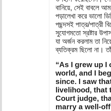
বানিয়ে, সেই বাবলে আ
পড়ালেখা করে ভালো ডিগ
পছন্দসই পাত্র/পাত্রী 
সুযোগমতো স্রষ্টার উপা
যা অর্জন করলাম তা নিয়ে
ব্যতিক্রম ছিলো না। তা
“As I grew up I
world, and I be
since. I saw tha
livelihood, that
Court judge, tha
marry a well-off