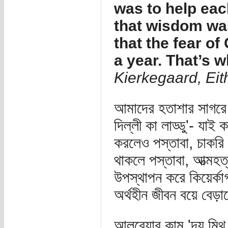
was to help each
that wisdom was
that the fear o
a year. That’s w
Kierkegaard, Eit
আমাদের হতাশার সাগরে 
দিল্লী কা লাড্ডু'- যাই
করলেও পস্তাবা, চাকরি 
থাকলে পস্তাবা, আত্ম
উপস্থাপন করে কিয়ের্কা
অর্থহীন জীবন বয়ে বেড়ান
আলবেয়ার কামু 'দ্য মিথ