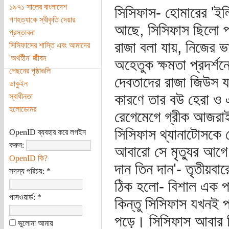
১৯৭১ সালের বাংলাদেশ
সিসিফাস- হোমারের 'ইলি
গণহত্যাকে স্বীকৃতি দেয়ার
আছে, সিসিফাস ছিলো প্র
প্রস্তাবনা
রাজা বলা যায়, নিজের 
সিসিফাসের শাস্তি এবং আমাদের
'অর্থহীন' জীবন
অহেতুক ক্ষমতা প্রদর্শ
পেছনের পৃষ্ঠাগুলি
দেবতাদের রাজা জিউস 
ডাকুইন
কারণে তার বউ হেরা ও 
স্বাধীনতা
হলোডোমর
রেগেমেগে গ্রীক আজরাই
সিসিফাস থ্যানাটোসকে 
OpenID ব্যবহার করে লগইন
করুন:
আবারো সে মৃত্যুর আগে 
OpenID কি?
দান তিন দান'- তৃতীয়বা
সদস্য পরিচয়:
*
ঠিক হলো- বিশাল এক পা
পাসওয়ার্ড:
*
কিন্তু সিসিফাস যখনই প
পড়ে। সিসিফাস আবার নি
ভুলোনা আমায়