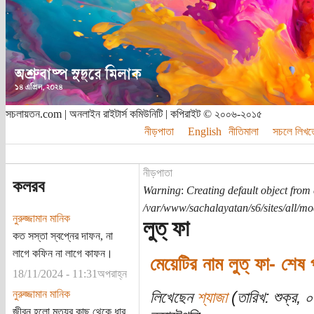
সচলায়তন.com | অনলাইন রাইটার্স কমিউনিটি | কপিরাইট © ২০০৬-২০১৫
নীড়পাতা
English
নীতিমালা
সচলে লিখত
নীড়পাতা
কলরব
Warning
:
Creating default object from
/var/www/sachalayatan/s6/sites/all/m
নুরুজ্জামান মানিক
লুত্ ফা
কত সস্তা স্বপ্নের দাফন, না
লাগে কফিন না লাগে কাফন।
মেয়েটির নাম লুত্ ফা- শেষ প
18/11/2024 - 11:31অপরাহ্ন
নুরুজ্জামান মানিক
লিখেছেন
শ্যাজা
(তারিখ: শুক্র,
জীবন হলো মৃত্যুর কাছ থেকে ধার