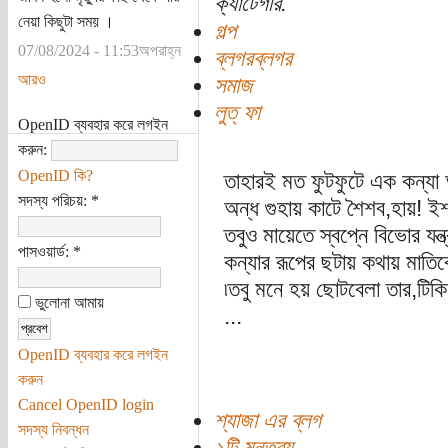
ক্যাটেগরি:
নেয়া কিছুটা সময় ।
গল্প
07/08/2024 - 11:53অপরাহ্ন
ব্লগরব্লগর
আরও
সমাজ
লুত্ ফা
OpenID ব্যবহার করে লগইন
করুন:
OpenID কি?
তাহারই মত ফুটফুটে এক কন্যা 
সদস্য পরিচয়:
*
অন্ধ গুহায় কাটে শৈশব,হায়! ইশ
তবুও মায়েতে স্বপ্নে বিভোর যন্
পাসওয়ার্ড:
*
কন্যার রূপের ছটায় কথায় মাতিব
৷তবু মনে হয় ছোটবেলা তার,টিকি
ভুলোনা আমায়
...
OpenID ব্যবহার করে লগইন
করুন
Cancel OpenID login
শ্যাজা এর ব্লগ
সদস্য নিবন্ধন
১টি মন্তব্য