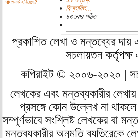
পাসওয়ার্ড হারিয়েছে?
বিস্তারিত...
৪৩৬বার পঠিত
প্রকাশিত লেখা ও মন্তব্যের দায় 
সচলায়তন কর্তৃপক্
কপিরাইট © ২০০৬-২০২০ | সচ
লেখকের এবং মন্তব্যকারীর লেখায়
প্রসঙ্গে কোন উল্লেখ না থাকলে স
সম্পূর্ণভাবে সংশ্লিষ্ট লেখকের বা মন
মন্তব্যকারীর অনুমতি ব্যতিরেকে লে