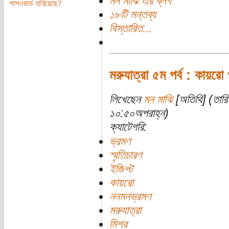
মন মাঝি এর ব্লগ
পাসওয়ার্ড হারিয়েছে?
১৮টি মন্তব্য
বিস্তারিত...
মরুযাত্রা ৫ম পর্ব : কায়রো 
লিখেছেন
মন মাঝি
[অতিথি] (তার
১০:৫০অপরাহ্ন)
ক্যাটেগরি:
ভ্রমণ
স্মৃতিচারণ
ইজিপ্ট
কায়রো
ননমনভ্রমণ
মরুযাত্রা
মিশর