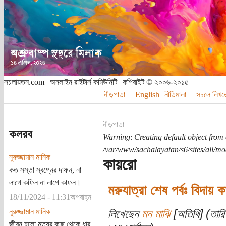
সচলায়তন.com | অনলাইন রাইটার্স কমিউনিটি | কপিরাইট © ২০০৬-২০১৫
নীড়পাতা
English
নীতিমালা
সচলে লিখত
নীড়পাতা
কলরব
Warning
:
Creating default object from
/var/www/sachalayatan/s6/sites/all/m
নুরুজ্জামান মানিক
কায়রো
কত সস্তা স্বপ্নের দাফন, না
লাগে কফিন না লাগে কাফন।
মরুযাত্রা শেষ পর্বঃ বিদায় 
18/11/2024 - 11:31অপরাহ্ন
নুরুজ্জামান মানিক
লিখেছেন
মন মাঝি
[অতিথি] (তারি
জীবন হলো মৃত্যুর কাছ থেকে ধার