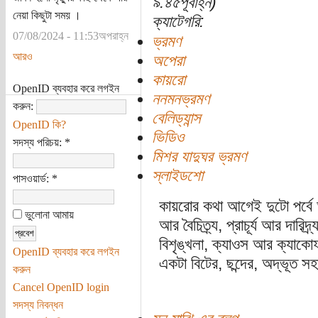
৯:৪৫পূর্বাহ্ন)
নেয়া কিছুটা সময় ।
ক্যাটেগরি:
07/08/2024 - 11:53অপরাহ্ন
ভ্রমণ
আরও
অপেরা
কায়রো
OpenID ব্যবহার করে লগইন
ননমনভ্রমণ
করুন:
বেলিড্যান্স
OpenID কি?
ভিডিও
সদস্য পরিচয়:
*
মিশর যাদুঘর ভ্রমণ
স্লাইডশো
পাসওয়ার্ড:
*
কায়রোর কথা আগেই দুটো পর্বে অ
ভুলোনা আমায়
আর বৈচিত্র্য, প্রাচূর্য আর দারি
বিশৃঙ্খলা, ক্যাওস আর ক্যাকোফ
OpenID ব্যবহার করে লগইন
একটা বিটের, ছন্দের, অদ্ভূত সহ
করুন
Cancel OpenID login
সদস্য নিবন্ধন