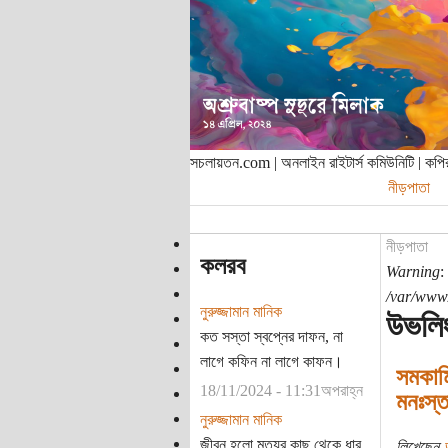
সচলায়তন.com | অনলাইন রাইটার্স কমিউনিটি | ক
নীড়পাতা
নীড়পাতা
কলরব
Warning
:
/var/www/
নুরুজ্জামান মানিক
উভলি
কত সস্তা স্বপ্নের দাফন, না
লাগে কফিন না লাগে কাফন।
সমকামি
18/11/2024 - 11:31অপরাহ্ন
মনঃস্ত
নুরুজ্জামান মানিক
জীবন হলো মৃত্যুর কাছ থেকে ধার
লিখেছেন