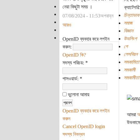
নেয়া কিছুটা সময় ।
ক্যাটেগরি:
চিন্তাভাবন
07/08/2024 - 11:53অপরাহ্ন
সমাজ
আরও
বিজ্ঞান
উভলিংগ
OpenID ব্যবহার করে লগইন
গে
করুন:
লেসবিয়ন
OpenID কি?
সমকামিতা
সদস্য পরিচয়:
*
সমকামী
সমকামীতা
পাসওয়ার্ড:
*
ভুলোনা আমায়
OpenID ব্যবহার করে লগইন
আমরা
আ
করুন
উভকামের
Cancel OpenID login
সদস্য নিবন্ধন