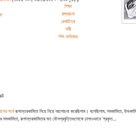
শিক্ষা
রম্যরচনা
া
রেখাচিত্র
নারী
শিশু অধিকার
গের পর্বে
রূপান্তরকামিতা নিয়ে নিয়ে আলোচনা করেছিলাম। বলেছিলাম, সমকামিতা, উভকামি
 সমকামিতা, রূপান্তরকামিতার মত যৌনপ্রবৃত্তিগুলোকে ঢালাওভাবে 'প্রকৃত...