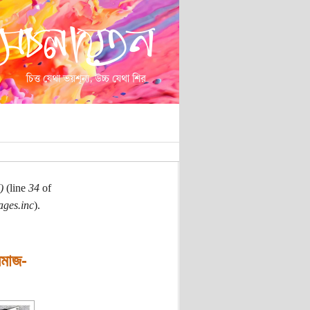
)
(line
34
of
ages.inc
).
সমাজ-