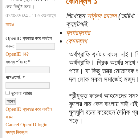
কোনাব্লগ ১
নেয়া কিছুটা সময় ।
লিখেছেন
অনিন্দ্য রহমান
(তারিখ: ব
07/08/2024 - 11:53অপরাহ্ন
ক্যাটেগরি:
আরও
ব্লগরব্লগর
OpenID ব্যবহার করে লগইন
কোনাব্লগ
করুন:
অর্থগ্রাফি শব্দটায় বাংলা নাই। গ
OpenID কি?
অর্থগ্রাফি। গ্রিক অর্থের সাথে
সদস্য পরিচয়:
*
পারে। যা কিছু তন্ত্র মোতাবেক 
পাসওয়ার্ড:
*
দল লোক সকল সমাজেই মজুদ। তা
ভুলোনা আমায়
শ্রীযুক্ত ফারুখ আহমেদের সমস্
ফুলের নাম কেন বাংলায় নাই এ
OpenID ব্যবহার করে লগইন
ঘুলঘুলি রচনা করেছেন দৈনিক 
করুন
পড়ে।
Cancel OpenID login
সদস্য নিবন্ধন