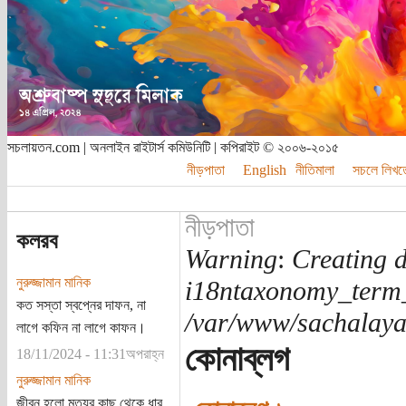
সচলায়তন.com | অনলাইন রাইটার্স কমিউনিটি | কপিরাইট © ২০০৬-২০১৫
নীড়পাতা
English
নীতিমালা
সচলে লিখত
নীড়পাতা
কলরব
Warning
:
Creating d
নুরুজ্জামান মানিক
i18ntaxonomy_term
কত সস্তা স্বপ্নের দাফন, না
/var/www/sachalayat
লাগে কফিন না লাগে কাফন।
কোনাব্লগ
18/11/2024 - 11:31অপরাহ্ন
নুরুজ্জামান মানিক
জীবন হলো মৃত্যুর কাছ থেকে ধার