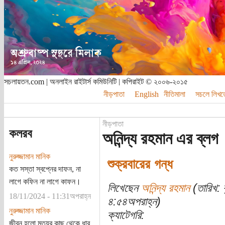
সচলায়তন.com | অনলাইন রাইটার্স কমিউনিটি | কপিরাইট © ২০০৬-২০১৫
নীড়পাতা
English
নীতিমালা
সচলে লিখত
নীড়পাতা
কলরব
অনিন্দ্য রহমান এর ব্লগ
নুরুজ্জামান মানিক
শুক্রবারের গন্ধ
কত সস্তা স্বপ্নের দাফন, না
লাগে কফিন না লাগে কাফন।
লিখেছেন
অনিন্দ্য রহমান
(তারিখ: 
18/11/2024 - 11:31অপরাহ্ন
৪:৫৪অপরাহ্ন)
নুরুজ্জামান মানিক
ক্যাটেগরি:
জীবন হলো মৃত্যুর কাছ থেকে ধার