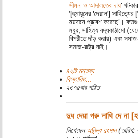
সীমনা ও আদালতের দায়
' খটকা
'[হুমায়ূনের 'দেয়াল'] সাহিত্যের
ময়দানে প্রবেশ করেছে'। কতগুলি 
মধুর, সাহিত্য বদ্ধকাঠামো (যেহে
বিপরীতে দাঁড় করায়) এবং সমাজ-
সমাজ-রাষ্ট্র নাই।
৪২টি মন্তব্য
বিস্তারিত...
২৩৭৫বার পঠিত
দুধ দেয়া গরু লাথি দে না [
লিখেছেন
অনিন্দ্য রহমান
(তারিখ: 