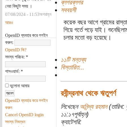
ব্লগরব্লগর
নেয়া কিছুটা সময় ।
সববয়সী
07/08/2024 - 11:53অপরাহ্ন
কয়েক বছর আগে গ্রামের রাস্তা
আরও
গিয়ে গর্তে পড়ে যাই। শুনেছি
OpenID ব্যবহার করে লগইন
চলার মতো বড় হয়েছে।
করুন:
OpenID কি?
সদস্য পরিচয়:
*
১১টি মন্তব্য
বিস্তারিত...
পাসওয়ার্ড:
*
ভুলোনা আমায়
রবীন্দ্রনাথ থেকে ঋতুপর্ণ
OpenID ব্যবহার করে লগইন
লিখেছেন
অনিন্দ্য রহমান
(তারিখ: 
করুন
১১:১৭পূর্বাহ্ন)
Cancel OpenID login
ক্যাটেগরি:
সদস্য নিবন্ধন