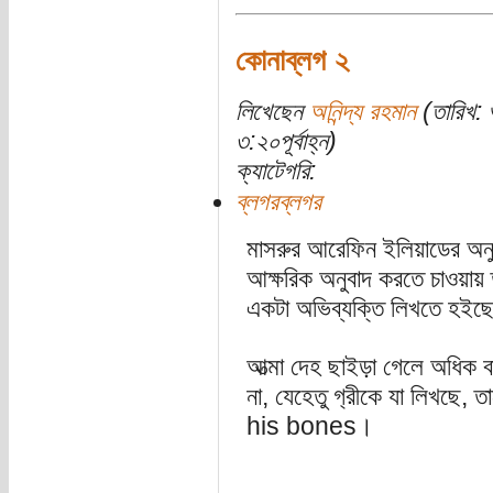
কোনাব্লগ ২
লিখেছেন
অনিন্দ্য রহমান
(তারিখ: 
৩:২০পূর্বাহ্ন)
ক্যাটেগরি:
ব্লগরব্লগর
মাসরুর আরেফিন ইলিয়াডের অনু
আক্ষরিক অনুবাদ করতে চাওয়ায়
একটা অভিব্যক্তি লিখতে হইছে,
আত্মা দেহ ছাইড়া গেলে অধিক ব
না, যেহেতু গ‍্রীকে যা লিখছে, 
his bones।