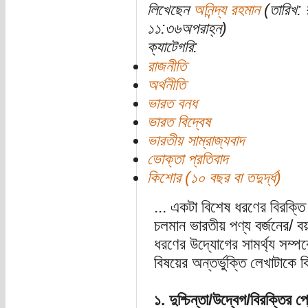
লিখেছেন
অনিন্দ্য রহমান
(তারিখ: 
১১:৩৬অপরাহ্ন)
ক্যাটেগরি:
রাজনীতি
অর্থনীতি
ভারত বনধ
ভারত বিদ্বেষ
ভারতীয় সাম্রাজ্যবাদ
ভোক্তা প্রতিবাদ
কিশোর (১০ বছর বা তদুর্দ্ধ)
... একটা বিশেষ ধরণের বিরক্
চলমান ভারতীয় পণ্য বর্জনের/ 
ধরণের উদ্যোগের সামর্থ্য সম্প
বিষয়ের অন্তর্ভুক্তি লেখাটাকে ক
১. দুশ্চিন্তা/উদ্বেগ/বিরক্তির প্র