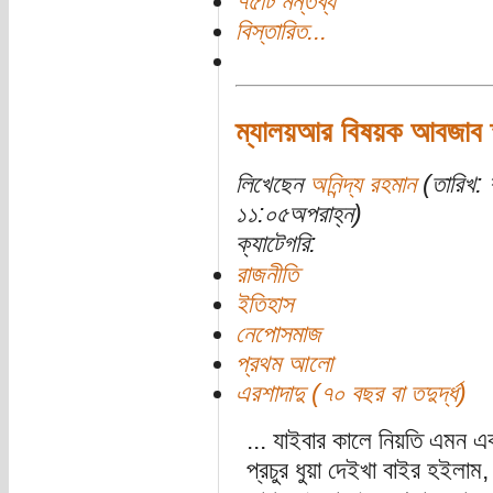
৭৫টি মন্তব্য
বিস্তারিত...
ম্যালয়আর বিষয়ক আবজাব স্
লিখেছেন
অনিন্দ্য রহমান
(তারিখ: 
১১:০৫অপরাহ্ন)
ক্যাটেগরি:
রাজনীতি
ইতিহাস
নেপোসমাজ
প্রথম আলো
এরশাদাদু (৭০ বছর বা তদুর্দ্ধ)
... যাইবার কালে নিয়তি এমন
প্রচুর ধুয়া দেইখা বাইর হইলাম