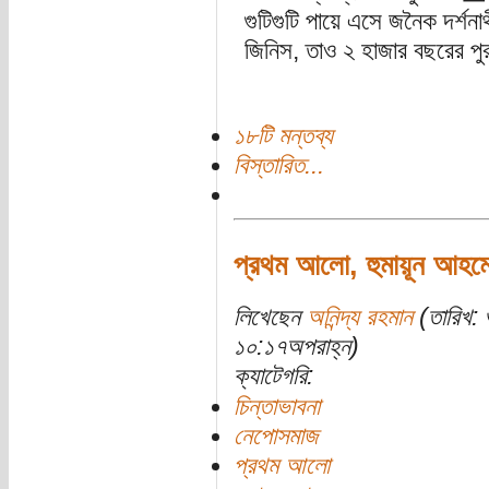
গুটিগুটি পায়ে এসে জনৈক দর্শনা
জিনিস, তাও ২ হাজার বছরের পু
১৮টি মন্তব্য
বিস্তারিত...
প্রথম আলো, হুমায়ূন আহম
লিখেছেন
অনিন্দ্য রহমান
(তারিখ: 
১০:১৭অপরাহ্ন)
ক্যাটেগরি:
চিন্তাভাবনা
নেপোসমাজ
প্রথম আলো