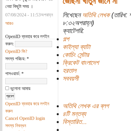
জোছনা খাতুন জানে না
নেয়া কিছুটা সময় ।
লিখেছেন
অতিথি লেখক
(তারিখ: 
07/08/2024 - 11:53অপরাহ্ন
৮:৩২অপরাহ্ন)
আরও
ক্যাটেগরি:
OpenID ব্যবহার করে লগইন
গল্প
করুন:
কাইল্যা ব্যাটা
OpenID কি?
কোচিং সেন্টার
সদস্য পরিচয়:
*
ক্রিকেট বাংলাদেশ
হরতাল
পাসওয়ার্ড:
*
সববয়সী
ভুলোনা আমায়
OpenID ব্যবহার করে লগইন
অতিথি লেখক এর ব্লগ
করুন
৪টি মন্তব্য
Cancel OpenID login
বিস্তারিত...
সদস্য নিবন্ধন