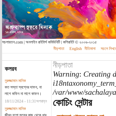
সচলায়তন.com | অনলাইন রাইটার্স কমিউনিটি | কপিরাইট © ২০০৬-২০১৫
নীড়পাতা
English
নীতিমালা
সচলে লিখত
নীড়পাতা
কলরব
Warning
:
Creating d
নুরুজ্জামান মানিক
i18ntaxonomy_term
কত সস্তা স্বপ্নের দাফন, না
/var/www/sachalayat
লাগে কফিন না লাগে কাফন।
কোচিং সেন্টার
18/11/2024 - 11:31অপরাহ্ন
নুরুজ্জামান মানিক
জীবন হলো মৃত্যুর কাছ থেকে ধার