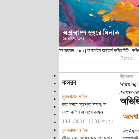
সচলায়তন.com | অনলাইন রাইটার্স কমিউনিটি | ক
নীড়পাতা
নীড়পাতা
কলরব
Warning
:
/var/www/
নুরুজ্জামান মানিক
অভিজি
কত সস্তা স্বপ্নের দাফন, না
লাগে কফিন না লাগে কাফন।
অদেখা 
18/11/2024 - 11:31অপরাহ্ন
নুরুজ্জামান মানিক
লিখেছেন
ঈ
জীবন হলো মৃত্যুর কাছ থেকে ধার
ক্যাটেগরি: