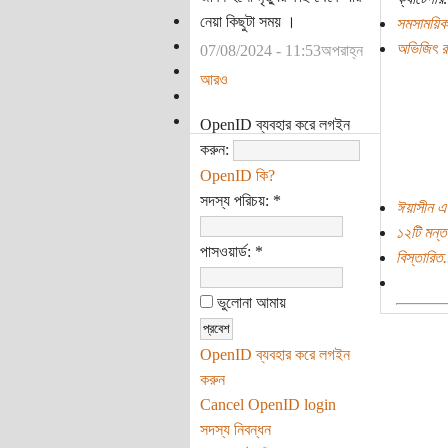
নেয়া কিছুটা সময় ।
সমসাময়িক
অভিজিৎ রা
07/08/2024 - 11:53অপরাহ্ন
আরও
OpenID ব্যবহার করে লগইন
করুন:
OpenID কি?
সদস্য পরিচয়:
*
ঈয়াসীন এ
১২টি মন্ত
পাসওয়ার্ড:
*
বিস্তারিত.
ভুলোনা আমায়
OpenID ব্যবহার করে লগইন
করুন
Cancel OpenID login
সদস্য নিবন্ধন