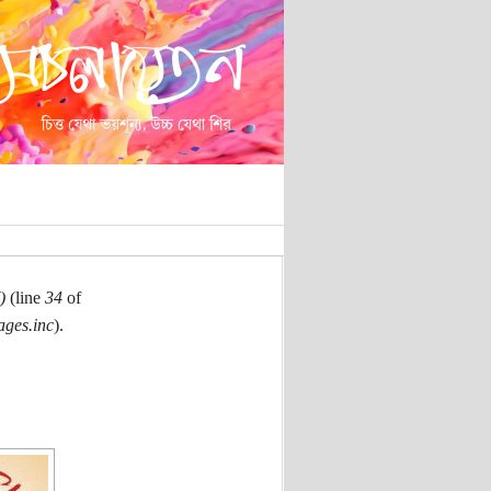
)
(line
34
of
ages.inc
).