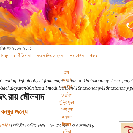
পিরাইট © ২০০৬-২০১৫
English
নীতিমালা
সচলে লিখতে হলে
প্রোফাইল
প্রবেশ
গল্প
ভ্রমণ
Creating default object from empty value
in
i18ntaxonomy_term_page(
রাজনীতি
sachalayatan/s6/sites/all/modules/i18n/i18ntaxonomy/i18ntaxonomy.p
ৎ রায় মৌলবাদ
প্রযুক্তি
মুক্তিযুদ্ধ
খেলাধুলা
বন্ধুর জন্যে
অনুবাদ
বিজ্ঞান
য়াসীন
[অতিথি] (তারিখ: সোম, ০২/০৩/২০১৫ - ৩:৫৩অপরাহ্ন)
কবিতা