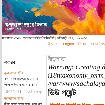
সচলায়তন.com | অনলাইন রাইটার্স কমিউনিটি | কপিরাইট © ২০০৬-২০১৫
নীড়পাতা
English
নীতিমালা
সচলে লিখত
নীড়পাতা
কলরব
Warning
:
Creating d
নুরুজ্জামান মানিক
i18ntaxonomy_term
কত সস্তা স্বপ্নের দাফন, না
/var/www/sachalayat
লাগে কফিন না লাগে কাফন।
ভিউ পয়েন্ট
18/11/2024 - 11:31অপরাহ্ন
নুরুজ্জামান মানিক
জীবন হলো মৃত্যুর কাছ থেকে ধার