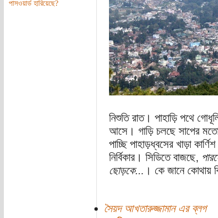
পাসওয়ার্ড হারিয়েছে?
নিশুতি রাত। পাহাড়ি পথে গোধূল
আসে। গাড়ি চলছে সাপের মতো
পাচ্ছি পাহাড়ধ্বসের খাড়া কার্ণি
নির্বিকার। সিডিতে বাজছে,
পারদ
ছোড়কে...
। কে জানে কোথায় ব
সৈয়দ আখতারুজ্জামান এর ব্লগ