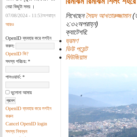
রিমঝিম রিমঝিম শিলং শহর
নেয়া কিছুটা সময় ।
লিখেছেন
সৈয়দ আখতারুজ্জামান
(ত
07/08/2024 - 11:53অপরাহ্ন
২:৩২অপরাহ্ন)
আরও
ক্যাটেগরি:
OpenID ব্যবহার করে লগইন
ভ্রমণ
করুন:
ভিউ পয়েন্ট
OpenID কি?
মিউজিয়াম
সদস্য পরিচয়:
*
পাসওয়ার্ড:
*
ভুলোনা আমায়
OpenID ব্যবহার করে লগইন
করুন
Cancel OpenID login
সদস্য নিবন্ধন