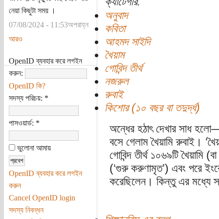
ক্যাটেগরি:
নেয়া কিছুটা সময় ।
অনুবাদ
07/08/2024 - 11:53অপরাহ্ন
কবিতা
আরও
আহমদ সাইদি
খৈয়াম
OpenID ব্যবহার করে লগইন
গোবিন্দ তীর্থ
করুন:
নজরুল
OpenID কি?
রুবাই
সদস্য পরিচয়:
*
কিশোর (১০ বছর বা তদুর্দ্ধ)
পাসওয়ার্ড:
*
অন্ধের হঠাৎ দেখার সাধ হলো—
বসে গেলাম খৈয়ামি রুবাই। ‘খৈয়া
ভুলোনা আমায়
গোবিন্দ তীর্থ ১০৬৯টি খৈয়ামি (ব
(‘গুরু করুণামৃত’) এবং পরে ইং
OpenID ব্যবহার করে লগইন
করেছিলেন। কিন্তু এর মধ্যে স
করুন
Cancel OpenID login
সদস্য নিবন্ধন