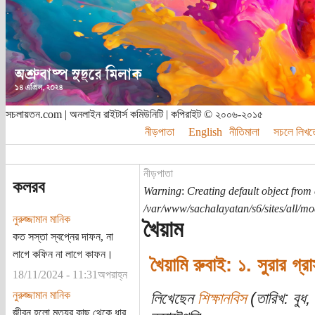
সচলায়তন.com | অনলাইন রাইটার্স কমিউনিটি | কপিরাইট © ২০০৬-২০১৫
নীড়পাতা
English
নীতিমালা
সচলে লিখত
নীড়পাতা
কলরব
Warning
:
Creating default object from
/var/www/sachalayatan/s6/sites/all/m
নুরুজ্জামান মানিক
খৈয়াম
কত সস্তা স্বপ্নের দাফন, না
লাগে কফিন না লাগে কাফন।
খৈয়ামি রুবাই: ১. সুরার গ্র
18/11/2024 - 11:31অপরাহ্ন
নুরুজ্জামান মানিক
লিখেছেন
শিক্ষানবিস
(তারিখ: বুধ,
জীবন হলো মৃত্যুর কাছ থেকে ধার