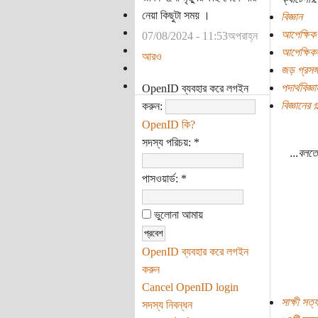
নেয়া কিছুটা সময় ।
বিজ্ঞান
আপেক্ষিক ত
07/08/2024 - 11:53অপরাহ্ন
আপেক্ষিক
আরও
জড় প্রসঙ্
পদার্থবিজ্ঞা
OpenID ব্যবহার করে লগইন
বিজ্ঞানের গল
করুন:
OpenID কি?
সদস্য পরিচয়:
*
...
বলতে
পাসওয়ার্ড:
*
ভুলোনা আমায়
OpenID ব্যবহার করে লগইন
করুন
Cancel OpenID login
সাক্ষী সত্
সদস্য নিবন্ধন