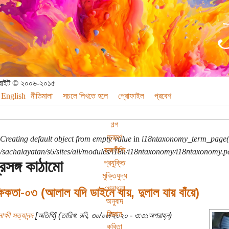
পিরাইট © ২০০৬-২০১৫
English
নীতিমালা
সচলে লিখতে হলে
প্রোফাইল
প্রবেশ
গল্প
ভ্রমণ
Creating default object from empty value
in
i18ntaxonomy_term_page(
রাজনীতি
sachalayatan/s6/sites/all/modules/i18n/i18ntaxonomy/i18ntaxonomy.p
রসঙ্গ কাঠামো
প্রযুক্তি
মুক্তিযুদ্ধ
খেলাধুলা
িকতা-০৩ (আলাল যদি ডাইনে যায়, দুলাল যায় বাঁয়ে)
অনুবাদ
বিজ্ঞান
াক্ষী সত্যানন্দ
[অতিথি] (তারিখ: রবি, ৩০/০৮/২০২০ - ৩:৩১অপরাহ্ন)
কবিতা