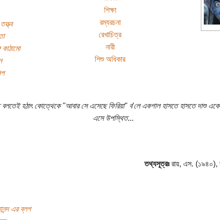
শিক্ষা
রম্যরচনা
ত্ত্ব
রেখাচিত্র
তা
নারী
গ কাঠামো
শিশু অধিকার
ন
্প
 বলতেই হঠাৎ কোত্থেকে "আবার সে এসেছে ফিরিয়া" ব'লে একগাল হাসতে হাসতে দাশু একেব
এসে উপস্থিত
...
তথ্যসূত্রঃ
রায়, এস. (১৯৪০), দা
যানন্দ এর ব্লগ