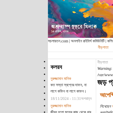
সচলায়তন.com | অনলাইন রাইটার্স কমিউনিটি | ক
নীড়পাতা
নীড়পাতা
কলরব
Warning
:
/var/www/
নুরুজ্জামান মানিক
জড় প্
কত সস্তা স্বপ্নের দাফন, না
লাগে কফিন না লাগে কাফন।
আপেক্ষ
18/11/2024 - 11:31অপরাহ্ন
নুরুজ্জামান মানিক
লিখেছেন
স
জীবন হলো মৃত্যুর কাছ থেকে ধার
ক্যাটেগরি: