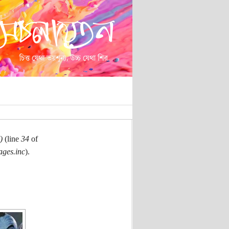
)
(line
34
of
ages.inc
).