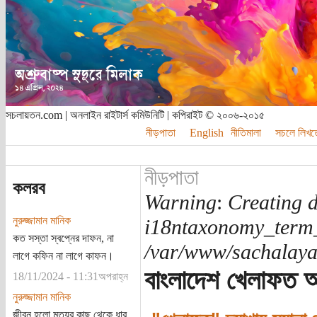
সচলায়তন.com | অনলাইন রাইটার্স কমিউনিটি | কপিরাইট © ২০০৬-২০১৫
নীড়পাতা
English
নীতিমালা
সচলে লিখত
নীড়পাতা
কলরব
Warning
:
Creating d
নুরুজ্জামান মানিক
i18ntaxonomy_term
কত সস্তা স্বপ্নের দাফন, না
/var/www/sachalayat
লাগে কফিন না লাগে কাফন।
বাংলাদেশ খেলাফত আ
18/11/2024 - 11:31অপরাহ্ন
নুরুজ্জামান মানিক
জীবন হলো মৃত্যুর কাছ থেকে ধার