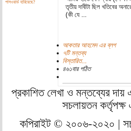
পাসওয়ার্ড হারিয়েছে?
তৃতীয় দাবীটা ছিল খতিবের অনার
(কী যে ...
আকতার আহমেদ এর ব্লগ
৭টি মন্তব্য
বিস্তারিত...
৪৬১বার পঠিত
প্রকাশিত লেখা ও মন্তব্যের দায় 
সচলায়তন কর্তৃপক্
কপিরাইট © ২০০৬-২০২০ | সচ