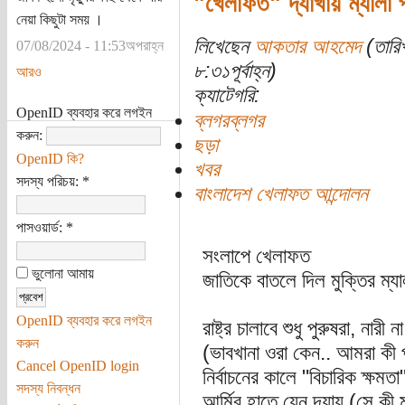
"খেলাফত" দ্যাখায় ম্যালা 
নেয়া কিছুটা সময় ।
লিখেছেন
আকতার আহমেদ
(তারি
07/08/2024 - 11:53অপরাহ্ন
৮:৩১পূর্বাহ্ন)
আরও
ক্যাটেগরি:
OpenID ব্যবহার করে লগইন
ব্লগরব্লগর
করুন:
ছড়া
OpenID কি?
খবর
সদস্য পরিচয়:
*
বাংলাদেশ খেলাফত আন্দোলন
পাসওয়ার্ড:
*
সংলাপে খেলাফত
ভুলোনা আমায়
জাতিকে বাতলে দিল মুক্তির ম্যা
OpenID ব্যবহার করে লগইন
রাষ্ট্র চালাবে শুধু পুরুষরা, নারী না
করুন
(ভাবখানা ওরা কেন.. আমরা কী পা
Cancel OpenID login
নির্বাচনের কালে "বিচারিক ক্ষমতা
সদস্য নিবন্ধন
আর্মির হাতে যেন দ্যায় (সে কী 