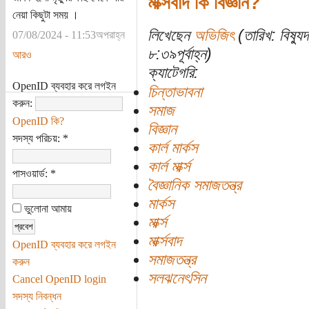
মার্ক্সবাদ কি বিজ্ঞান?
নেয়া কিছুটা সময় ।
লিখেছেন
অভিজিৎ
(তারিখ: বিষ্য
07/08/2024 - 11:53অপরাহ্ন
৮:৩৯পূর্বাহ্ন)
আরও
ক্যাটেগরি:
OpenID ব্যবহার করে লগইন
চিন্তাভাবনা
করুন:
সমাজ
OpenID কি?
বিজ্ঞান
সদস্য পরিচয়:
*
কার্ল মার্কস
কার্ল মার্ক্স
পাসওয়ার্ড:
*
বৈজ্ঞানিক সমাজতন্ত্র
মার্কস
ভুলোনা আমায়
মার্ক্স
মার্ক্সবাদ
OpenID ব্যবহার করে লগইন
সমাজতন্ত্র
করুন
সলঝনেৎসিন
Cancel OpenID login
সদস্য নিবন্ধন