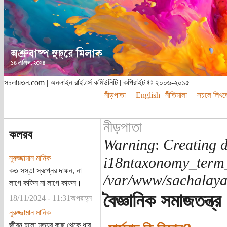
সচলায়তন.com | অনলাইন রাইটার্স কমিউনিটি | কপিরাইট © ২০০৬-২০১৫
নীড়পাতা
English
নীতিমালা
সচলে লিখত
নীড়পাতা
কলরব
Warning
:
Creating d
নুরুজ্জামান মানিক
i18ntaxonomy_term
কত সস্তা স্বপ্নের দাফন, না
/var/www/sachalayat
লাগে কফিন না লাগে কাফন।
বৈজ্ঞানিক সমাজতন্ত্র
18/11/2024 - 11:31অপরাহ্ন
নুরুজ্জামান মানিক
জীবন হলো মৃত্যুর কাছ থেকে ধার