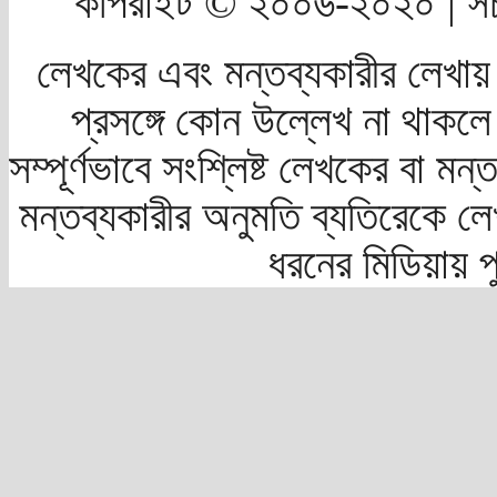
কপিরাইট © ২০০৬-২০২০ | সচ
লেখকের এবং মন্তব্যকারীর লেখায়
প্রসঙ্গে কোন উল্লেখ না থাকলে স
সম্পূর্ণভাবে সংশ্লিষ্ট লেখকের বা মন
মন্তব্যকারীর অনুমতি ব্যতিরেকে লে
ধরনের মিডিয়ায় 