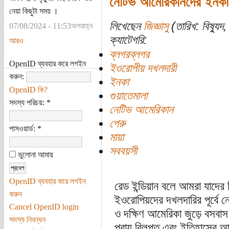
নেটিভ আমেরিকানদের ইনকা 
নেয়া কিছুটা সময় ।
লিখেছেন
জিজ্ঞাসু
(তারিখ: বিষ্যুদ
07/08/2024 - 11:53অপরাহ্ন
ক্যাটেগরি:
আরও
ব্লগরব্লগর
OpenID ব্যবহার করে লগইন
ইওরোপীয় দখলদারী
করুন:
ইনকা
OpenID কি?
গুয়াতেমালা
সদস্য পরিচয়:
*
নেটিভ আমেরিকান
পেরু
পাসওয়ার্ড:
*
মায়া
সববয়সী
ভুলোনা আমায়
OpenID ব্যবহার করে লগইন
রেড ইন্ডিয়ান বলে আমরা যাদের
করুন
ইওরোপিয়দের দখলদারির পূর্বে ন
Cancel OpenID login
ও দক্ষিণ আমেরিকা জুড়ে বসবা
সদস্য নিবন্ধন
প্রায় বিলুপ্ত এবং ইতিহাসের আ