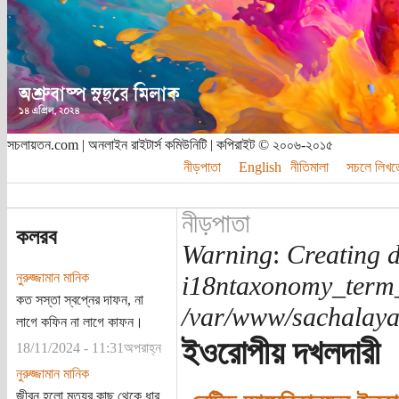
সচলায়তন.com | অনলাইন রাইটার্স কমিউনিটি | কপিরাইট © ২০০৬-২০১৫
নীড়পাতা
English
নীতিমালা
সচলে লিখত
নীড়পাতা
কলরব
Warning
:
Creating d
নুরুজ্জামান মানিক
i18ntaxonomy_term
কত সস্তা স্বপ্নের দাফন, না
/var/www/sachalayat
লাগে কফিন না লাগে কাফন।
ইওরোপীয় দখলদারী
18/11/2024 - 11:31অপরাহ্ন
নুরুজ্জামান মানিক
জীবন হলো মৃত্যুর কাছ থেকে ধার