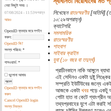
স্বাধীনতা বিরোধীদের মত প
নেয়া কিছুটা সময় ।
লিখেছেন
রাতঃস্মরণীয়
[অতিথি] (ত
07/08/2024 - 11:53অপরাহ্ন
১০:২৯অপরাহ্ন)
আরও
ক্যাটেগরি:
OpenID ব্যবহার করে লগইন
সমসাময়িক
করুন:
রাতঃস্মরণীয়
OpenID কি?
শাহবাগ
সদস্য পরিচয়:
*
সাইবার ক্রাইম
যুবা (১৮ বছর বা তদুর্দ্ধ)
পাসওয়ার্ড:
*
প্রাচীনকালে নাকি আঙ্গুলে ব্
ভুলোনা আমায়
এই সেদিনও একটা দুষ্টু লিঙ্ক
সম্প্রতি ইউটিউবের জন্যে একই
OpenID ব্যবহার করে লগইন
আজকে একটা
খবর
পড়ে একটু 
করুন
গোটা হাত না কেটে গ্যাংগ্রীন 
Cancel OpenID login
তথ্যপ্রবাহের যুগে এটা করাই সম
সদস্য নিবন্ধন
কাছে দুষ্টুমির উপকরণ হলেও এর