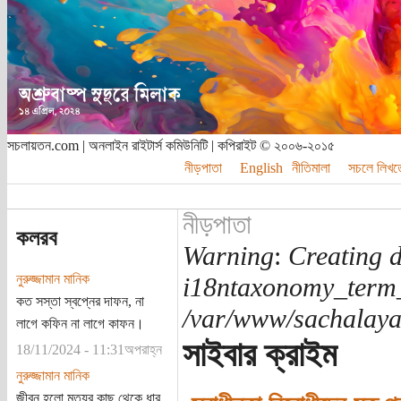
সচলায়তন.com | অনলাইন রাইটার্স কমিউনিটি | কপিরাইট © ২০০৬-২০১৫
নীড়পাতা
English
নীতিমালা
সচলে লিখত
নীড়পাতা
কলরব
Warning
:
Creating d
নুরুজ্জামান মানিক
i18ntaxonomy_term
কত সস্তা স্বপ্নের দাফন, না
/var/www/sachalayat
লাগে কফিন না লাগে কাফন।
সাইবার ক্রাইম
18/11/2024 - 11:31অপরাহ্ন
নুরুজ্জামান মানিক
জীবন হলো মৃত্যুর কাছ থেকে ধার