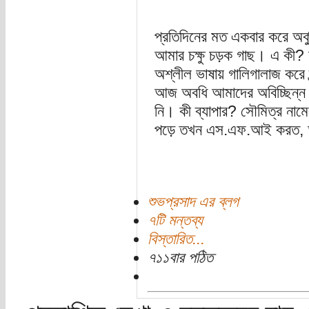
প্রতিদিনের মত একবার করে অর্কু
আমার চক্ষু চড়ক গাছ। এ কী? 
অশ্লীল ভাষায় গালিগালাজ করে স
আজ অবধি আমাদের অবিচ্ছিন্ন 
নি। কী ব্যাপার? সৌমিত্র নামের
পড়ে তখন এস.এফ.আই করত, আম
শুভপ্রসাদ এর ব্লগ
৭টি মন্তব্য
বিস্তারিত...
৭১১বার পঠিত