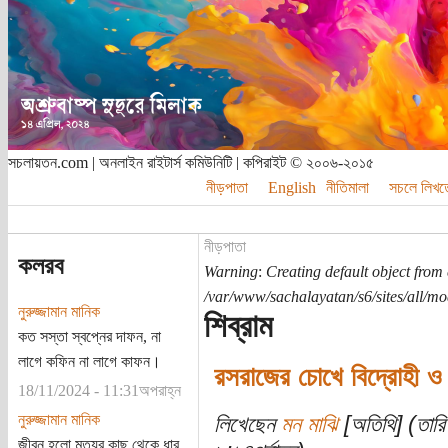
সচলায়তন.com | অনলাইন রাইটার্স কমিউনিটি | কপিরাইট © ২০০৬-২০১৫
নীড়পাতা
English
নীতিমালা
সচলে লিখত
নীড়পাতা
কলরব
Warning
:
Creating default object from
/var/www/sachalayatan/s6/sites/all/m
নুরুজ্জামান মানিক
শিব্রাম
কত সস্তা স্বপ্নের দাফন, না
লাগে কফিন না লাগে কাফন।
রসরাজের চোখে বিদ্রোহী ও
18/11/2024 - 11:31অপরাহ্ন
নুরুজ্জামান মানিক
লিখেছেন
মন মাঝি
[অতিথি] (তারি
জীবন হলো মৃত্যুর কাছ থেকে ধার