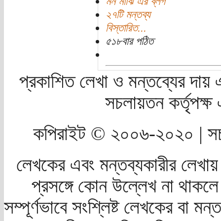
মন মাঝি এর ব্লগ
২৭টি মন্তব্য
বিস্তারিত...
৫১৮বার পঠিত
প্রকাশিত লেখা ও মন্তব্যের দায় 
সচলায়তন কর্তৃপক্
কপিরাইট © ২০০৬-২০২০ | সচ
লেখকের এবং মন্তব্যকারীর লেখায়
প্রসঙ্গে কোন উল্লেখ না থাকলে স
সম্পূর্ণভাবে সংশ্লিষ্ট লেখকের বা মন