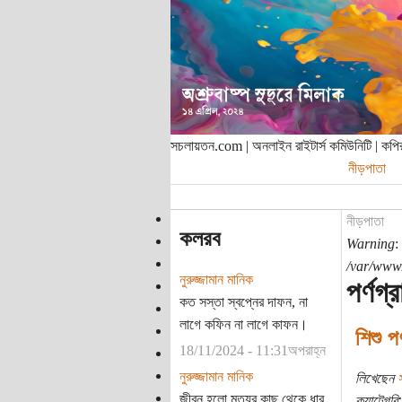
সচলায়তন.com | অনলাইন রাইটার্স কমিউনিটি | ক
নীড়পাতা
নীড়পাতা
কলরব
Warning
:
/var/www/
নুরুজ্জামান মানিক
পর্ণগ্
কত সস্তা স্বপ্নের দাফন, না
লাগে কফিন না লাগে কাফন।
শিশু প
18/11/2024 - 11:31অপরাহ্ন
নুরুজ্জামান মানিক
লিখেছেন
স
জীবন হলো মৃত্যুর কাছ থেকে ধার
ক্যাটেগরি: