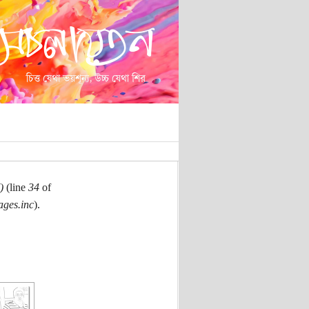
)
(line
34
of
ages.inc
).