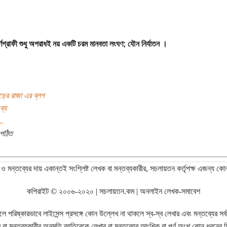
পর্ণগ্রাফী শুধু অপরাধই নয় একটি চরম মানবতা লংঘণ; যৌন নির্যাতন ।
ড়ের রাজা এর ব্লগ
ব্য
..
পঠিত
ও মন্তব্যের দায় একান্তই সংশ্লিষ্ট লেখক বা মন্তব্যকারীর, সচলায়তন কর্তৃপক্ষ এজন্য কো
কপিরাইট © ২০০৬-২০২০ | সচলায়তন.কম | অনলাইন লেখক-সমাবেশ
রিষ্কারভাবে লাইসেন্স প্রসঙ্গে কোন উল্লেখ না থাকলে স্ব-স্ব লেখার এবং মন্তব্যের সর্বস্ব
বা মন্তব্যকারীর অনুমতি ব্যতিরেকে লেখার বা মন্তব্যের আংশিক বা পূর্ণ অংশ কোন ধরনের মি