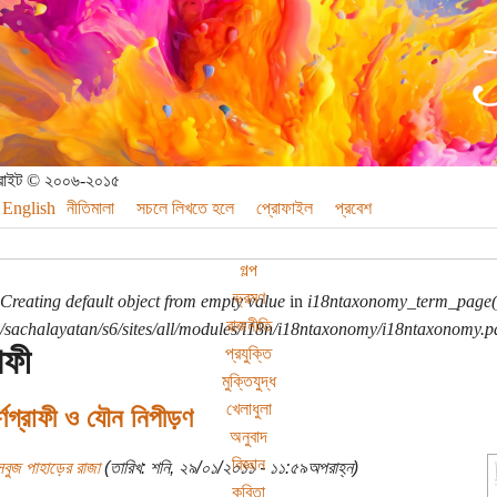
পিরাইট © ২০০৬-২০১৫
English
নীতিমালা
সচলে লিখতে হলে
প্রোফাইল
প্রবেশ
গল্প
ভ্রমণ
Creating default object from empty value
in
i18ntaxonomy_term_page(
রাজনীতি
sachalayatan/s6/sites/all/modules/i18n/i18ntaxonomy/i18ntaxonomy.p
রাফী
প্রযুক্তি
মুক্তিযুদ্ধ
খেলাধুলা
র্ণগ্রাফী ও যৌন নিপীড়ণ
অনুবাদ
বিজ্ঞান
বুজ পাহাড়ের রাজা
(তারিখ: শনি, ২৯/০১/২০১১ - ১১:৫৯অপরাহ্ন)
কবিতা