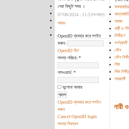
নেয়া কিছুটা সময় ।
সমসাময়িক
আন্তর্জাত
07/08/2024 - 11:53অপরাহ্ন
সমাজ
আরও
নারী ও শি
নিপীড়ণ
OpenID ব্যবহার করে লগইন
পর্ণগ্রাফী
করুন:
যৌন
OpenID কি?
যৌন নিপীড
সদস্য পরিচয়:
*
শিশু
শিশু নিপীড
পাসওয়ার্ড:
*
সববয়সী
ভুলোনা আমায়
OpenID ব্যবহার করে লগইন
নারী ও
করুন
Cancel OpenID login
সদস্য নিবন্ধন