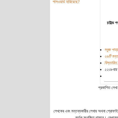
পাসওয়ার্ড হারিয়েছে?
চাইল্ড 
সবুজ পাহা
২৬টি মন্ত
বিস্তারিত.
২২৩৮বার 
প্রকাশিত লেখা 
লেখকের এবং মন্তব্যকারীর লেখায় অথবা প্রোফাইলে প
কর্তৃক সংরক্ষিত থাকবে। লেখকের 