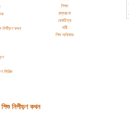
শিক্ষা
রম্যরচনা
িক
রেখাচিত্র
নারী
শু নিপীড়ণ কথন
শিশু অধিকার
়ণ
়ণ সিরিজ
 শিশু নিপীড়ণ কথন