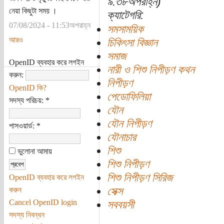
৯:৩৮অপরাহ্ন)
নেয়া কিছুটা সময় ।
ক্যাটেগরি:
07/08/2024 - 11:53অপরাহ্ন
সমসাময়িক
আরও
চিকিৎসা বিজ্ঞান
সমাজ
OpenID ব্যবহার করে লগইন
নারী ও শিশু নিপীড়ণ কথন
করুন:
নিপীড়ণ
OpenID কি?
পেডোফিলিয়া
সদস্য পরিচয়:
*
যৌন
যৌন নিপীড়ণ
পাসওয়ার্ড:
*
যৌনাচার
শিশু
ভুলোনা আমায়
শিশু নিপীড়ণ
শিশু নিপীড়ণ সিরিজ
OpenID ব্যবহার করে লগইন
সেক্স
করুন
Cancel OpenID login
সববয়সী
সদস্য নিবন্ধন