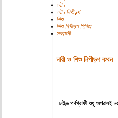
যৌন
যৌন নিপীড়ণ
শিশু
শিশু নিপীড়ণ সিরিজ
সববয়সী
নারী ও শিশু নিপীড়ণ কথন
চাইল্ড পর্ণগ্রাফী শুধু অপরাধই