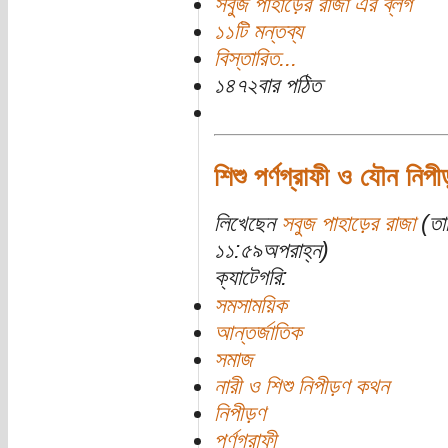
সবুজ পাহাড়ের রাজা এর ব্লগ
১১টি মন্তব্য
বিস্তারিত...
১৪৭২বার পঠিত
শিশু পর্ণগ্রাফী ও যৌন নিপী
লিখেছেন
সবুজ পাহাড়ের রাজা
(তা
১১:৫৯অপরাহ্ন)
ক্যাটেগরি:
সমসাময়িক
আন্তর্জাতিক
সমাজ
নারী ও শিশু নিপীড়ণ কথন
নিপীড়ণ
পর্ণগ্রাফী