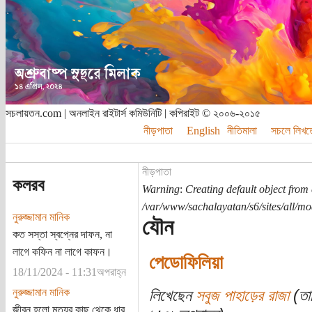
সচলায়তন.com | অনলাইন রাইটার্স কমিউনিটি | কপিরাইট © ২০০৬-২০১৫
নীড়পাতা
English
নীতিমালা
সচলে লিখত
নীড়পাতা
কলরব
Warning
:
Creating default object from
/var/www/sachalayatan/s6/sites/all/m
নুরুজ্জামান মানিক
যৌন
কত সস্তা স্বপ্নের দাফন, না
লাগে কফিন না লাগে কাফন।
পেডোফিলিয়া
18/11/2024 - 11:31অপরাহ্ন
নুরুজ্জামান মানিক
লিখেছেন
সবুজ পাহাড়ের রাজা
(তার
জীবন হলো মৃত্যুর কাছ থেকে ধার