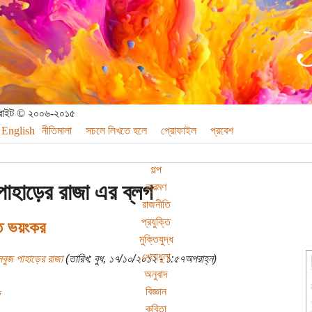
পিরাইট © ২০০৬-২০১৫
English
নীতিমালা
সচলে লিখতে হলে
প্রোফাইল
প্রবেশ
গল্প
পাহাড়ের রাজা এর ব্লগ
ভ্রমণ
রাজনীতি
প্রযুক্তি
ত ভয়ংকর
মুক্তিযুদ্ধ
খেলাধুলা
বুজ পাহাড়ের রাজা
(তারিখ: বুধ, ১৭/১০/২০১২ - ১:৫৭অপরাহ্ন)
অনুবাদ
বিজ্ঞান
কবিতা