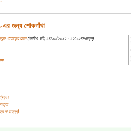
ং-এর জন্য শোকগাঁথা
বুজ পাহাড়ের রাজা
(তারিখ: রবি, ১৪/১০/২০১২ - ১২:২৫অপরাহ্ন)
িক
্বযুদ্ধ
হত্যা
র বা তদুর্দ্ধ)