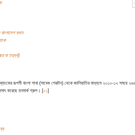
া
ক বাংলাদেশ কথন
যাংক
র বা তদুর্দ্ধ)
ব্যাংকের রূপসী বাংলা শাখা (সাবেক শেরাটন) থেকে জালিয়াতির মাধ্যমে ২০১০-১২ সময়ে ২
মসাৎ করেছে হলমার্ক গ্রুপ। [
০১
]
ব্য