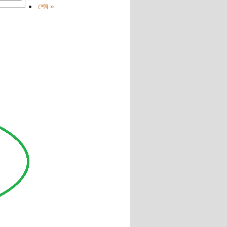
শেষ »