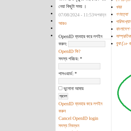
নেয়া কিছুটা সময় ।
খবর
গণহত্যা
07/08/2024 - 11:53অপরাহ্ন
পরিসংখ্যা
আরও
বাংলাদেশ 
সাম্প্রতি
OpenID ব্যবহার করে লগইন
যুবা (১৮ বছ
করুন:
OpenID কি?
সদস্য পরিচয়:
*
পাসওয়ার্ড:
*
ভুলোনা আমায়
OpenID ব্যবহার করে লগইন
করুন
Cancel OpenID login
সদস্য নিবন্ধন