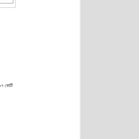
৬৬৭ কোটি