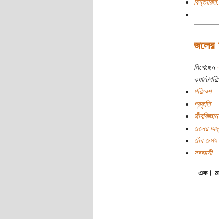
বিস্তারিত.
জলের 
লিখেছেন
স
ক্যাটেগরি:
পরিবেশ
প্রকৃতি
জীববিজ্ঞান
জলের অদ্
জীব জগৎ
সববয়সী
এক। মা