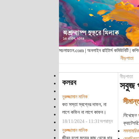
সচলায়তন.com | অনলাইন রাইটার্স কমিউনিটি | ক
নীড়পাতা
নীড়পাতা
কলরব
সবুজ 
নুরুজ্জামান মানিক
সীমান্
কত সস্তা স্বপ্নের দাফন, না
লাগে কফিন না লাগে কাফন।
লিখেছেন
স
18/11/2024 - 11:31অপরাহ্ন
ক্যাটেগরি:
নুরুজ্জামান মানিক
সমসাময়িক
জীবন হলো মৃত্যুর কাছ থেকে ধার
দেশচিন্তা