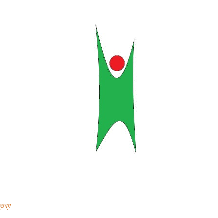
তব্য
..