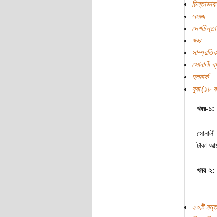
চিন্তাভাবন
সমাজ
দেশচিন্তা
খবর
সাম্প্রতি
সোনালী ব্
হলমার্ক
যুবা (১৮ বছ
খবর-১:
সোনালী 
টাকা আত্
খবর-২:
২০টি মন্ত