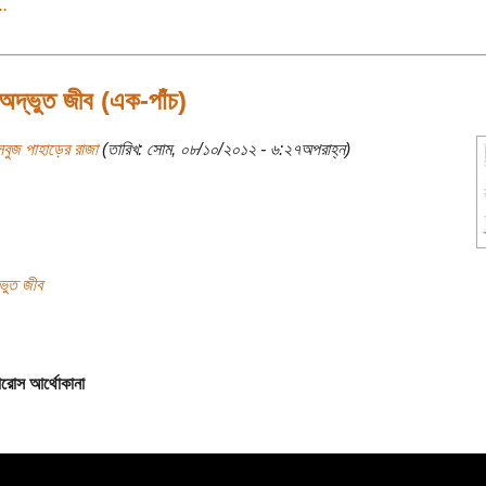
..
অদ্ভুত জীব (এক-পাঁচ)
বুজ পাহাড়ের রাজা
(তারিখ: সোম, ০৮/১০/২০১২ - ৬:২৭অপরাহ্ন)
ভুত জীব
রোস আর্থোকানা