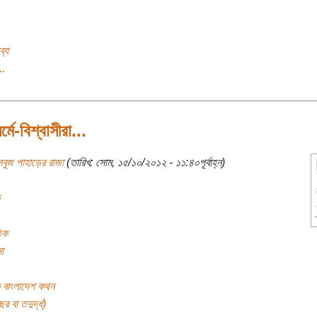
ব্য
..
ধর্মে-বিশ্বাসীরা...
বুজ পাহাড়ের রাজা
(তারিখ: সোম, ১৫/১০/২০১২ - ১১:৪০পূর্বাহ্ন)
িক
া
ক বাংলাদেশ কথন
র বা তদুর্দ্ধ)